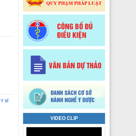
 Y tế Phường Tân Phong
 Y tế phường Đoàn Kết
Y tế xã Sì Lở Lầu
 Y tế xã Hồng Thu
 Y tế xã Phong Thổ
 Y tế xã Nậm Hàng
 Y tế xã Bum Nưa
 Y tế xã Mù Cả
 Y tế
 Y tế xã Mường Tè
 Y tế xã Pu Sam Cáp
VIDEO CLIP
 Y tế xã Nậm Mạ