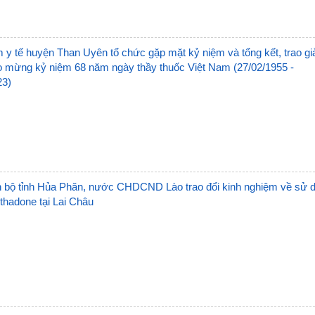
Trạm 
Trạm 
 y tế huyện Than Uyên tổ chức gặp mặt kỷ niệm và tổng kết, trao giả
mừng kỷ niệm 68 năm ngày thầy thuốc Việt Nam (27/02/1955 -
Trạm
23)
Trạm 
Trạm
Trạm 
 bộ tỉnh Hủa Phăn, nước CHDCND Lào trao đổi kinh nghiệm về sử 
Trạm 
thadone tại Lai Châu
Trạm
Trạm
Trạm