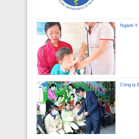
Các phòng chức năng
Văn phòng
Nguyên lãnh đạo sở y tế qua các thời kỳ
Phòng tổ chức cán bộ
Ngành Y t
Đảng bộ Sở y tế
Phòng kế hoạch tài chính
Đoàn Thanh Niên
Phòng nghiệp vụ y
Phòng nghiệp vụ dược
Phòng bảo trợ - trẻ em và phò
Công ty Đ