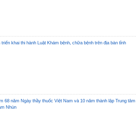
Trạm
Trạm
Trạm 
Trạm
triển khai thi hành Luật Khám bệnh, chữa bệnh trên địa bàn tỉnh
Trạm
Trạm
Trạm
Trạm
ệm 68 năm Ngày thầy thuốc Việt Nam và 10 năm thành lập Trung tâm
Trạm
ậm Nhùn
Trạm
Trạm