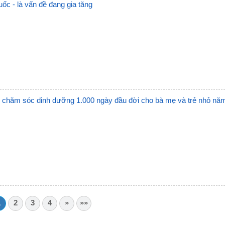
ốc - là vấn đề đang gia tăng
 chăm sóc dinh dưỡng 1.000 ngày đầu đời cho bà mẹ và trẻ nhỏ nă
1
2
3
4
»
»»