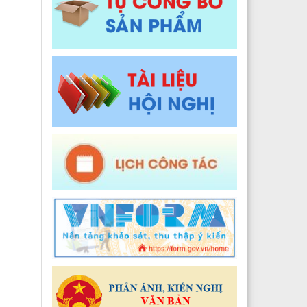
Y tế xã Pa Ủ
Đào tạo, Nghiên cứu khoa học và Công nghệ thông t
 Y tế xã Khun Há
Y tế xã Tả Lèng
 Y tế xã Khoen On
 Y tế xã Dào San
 Y tế xã Thu Lũm
 Y tế xã Nậm Tăm
 Y tế xã Bum Tở
2024
 Y tế xã Nậm Cuổi
Y tế xã Bình Lư
Y tế xã Khổng Lào