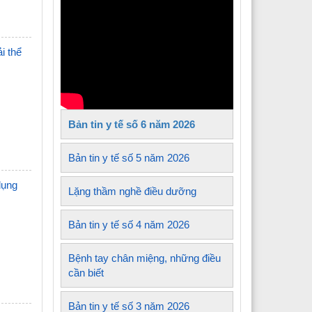
Y tế xã Tủa Sín Chải
Y tế xã Sìn Hồ
i thể
 Y tế xã Mường Kim
Y tế xã Lê Lợi
Bản tin y tế số 6 năm 2026
 Y tế xã Nậm Sỏ
Y tế xã Sin Suối Hồ
Bản tin y tế số 5 năm 2026
dụng
Y tế xã Pa Tần
Lặng thầm nghề điều dưỡng
 Y tế xã Mường Mô
Bản tin y tế số 4 năm 2026
 Y tế xã Than Uyên
Bệnh tay chân miệng, những điều
 Y tế xã Mường Khoa
cần biết
Bản tin y tế số 3 năm 2026