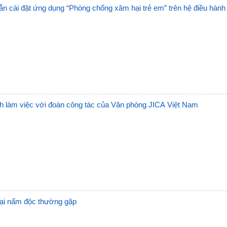
BVĐK Pa Há
Trạm 
n cài đặt ứng dụng “Phòng chống xâm hại trẻ em” trên hệ điều hành
BVĐK Nậm Nhùn
Trạm
BVĐK Mường Tè
Trạm 
BVĐK Tam Đường
Trạm
BVĐK Tân Uyên
Trạm
h làm việc với đoàn công tác của Văn phòng JICA Việt Nam
BVĐK Than Uyên
Trạm
BVĐK Sìn Hồ
Trạm
BVĐK Phong Thổ
Trạm
DS đăng ký trước năm 
Trạm
Trạm 
oại nấm độc thường gặp
Trạm 