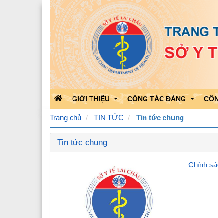
GIỚI THIỆU
CÔNG TÁC ĐẢNG
CÔN
Trang chủ
TIN TỨC
Tin tức chung
Tin tức chung
Chức năng nhiệm vụ
Học tập theo Bác
Kết 
Bộ máy tổ chức
Bảo vệ nền tảng của Đảng
Kết 
Quá trình phát triển
Hoạt động của Đảng
Công
Lãnh đạo Sở Y tế
Triển khai văn bản của Đản