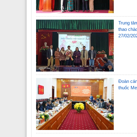
Trung tâm
thao chào 
27/02/20
Đoàn cán
thuốc Me