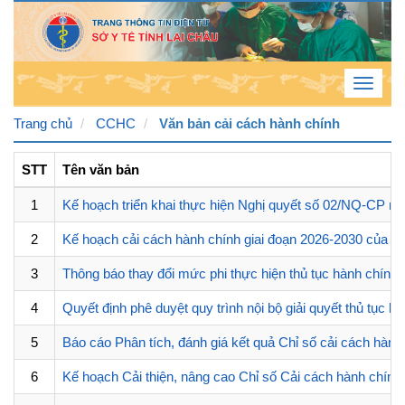
Toggle
navigat
Trang chủ
CCHC
Văn bản cải cách hành chính
Thứ
STT
Tên văn bản
7 , 8
1
Kế hoạch triển khai thực hiện Nghị quyết số 02/NQ-CP ng
/ 8 /
2
Kế hoạch cải cách hành chính giai đoạn 2026-2030 của Sở
2026
7
:
33
3
Thông báo thay đổi mức phi thực hiện thủ tục hành chính 
:
32
4
Quyết định phê duyệt quy trình nội bộ giải quyết thủ tục
PM
5
Báo cáo Phân tích, đánh giá kết quả Chỉ số cải cách hà
6
Kế hoạch Cải thiện, nâng cao Chỉ số Cải cách hành chín