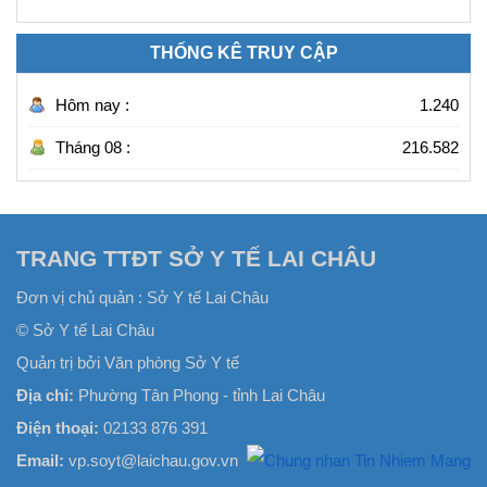
THỐNG KÊ TRUY CẬP
Hôm nay :
1.240
Tháng 08 :
216.582
TRANG TTĐT SỞ Y TẾ LAI CHÂU
Đơn vị chủ quản :
Sở Y tế Lai Châu
© Sở Y tế Lai Châu
Quản trị bởi Văn phòng Sở Y tế
Địa chỉ:
Phường Tân Phong - tỉnh Lai Châu
Điện thoại:
02133 876 391
Email:
vp.soyt@laichau.gov.vn