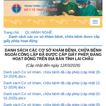
Toggle
navigat
Trang chủ
QL HÀNH NGHỀ
Danh sách các cơ sở khám bệnh, chữa bệnh được cấp
giấy phép hoạt động
Thứ
5 , 6
DANH SÁCH CÁC CƠ SỞ KHÁM BỆNH, CHỮA BỆNH
NGOÀI CÔNG LẬP ĐÃ ĐƯỢC CẤP GIẤY PHÉP, ĐANG
/ 8 /
HOẠT ĐỘNG TRÊN ĐỊA BÀN TỈNH LAI CHÂU
2026
(Cập nhật đến ngày 12/03/2026)
4
:
41
Danh sách Cơ sở khám, chữa bệnh đã cấp phép (cập nhật 20-
10-2024).docx
:
48
Danh sách Cơ sở khám, chữa bệnh đã cấp phép (cập nhật 12-
PM
11-2024).docx
Danh sách Cơ sở khám, chữa bệnh đã cấp phép (cập nhật 02-
01-2025).docx
Danh sách Cơ sở khám, chữa bệnh đã cấp phép (cập nhật 05-