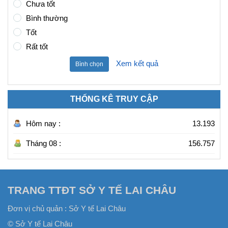
Chưa tốt
Bình thường
Tốt
Rất tốt
Xem kết quả
Bình chọn
THỐNG KÊ TRUY CẬP
Hôm nay :
13.193
Tháng 08 :
156.757
TRANG TTĐT SỞ Y TẾ LAI CHÂU
Đơn vị chủ quản :
Sở Y tế Lai Châu
© Sở Y tế Lai Châu