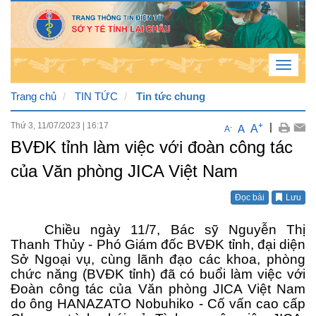
Toggle
navigat
Trang chủ
TIN TỨC
Tin tức chung
Thứ 3, 11/07/2023
|
16:17
+
|
Thứ
A
A
-
A
BVĐK tỉnh làm việc với đoàn công tác
7 , 8
của Văn phòng JICA Việt Nam
/ 8 /
2026
Đọc bài
Lưu
6
:
14
Chiều ngày 11/7, Bác sỹ Nguyễn Thị
:
50
Thanh Thủy - Phó Giám đốc BVĐK tỉnh, đại diện
PM
Sở Ngoại vụ, cùng lãnh đạo các khoa, phòng
chức năng (BVĐK tỉnh) đã có buổi làm việc với
Đoàn công tác của Văn phòng JICA Việt Nam
do
ô
ng HANAZATO Nobuhiko - Cố vấn cao cấp