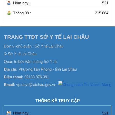
Hôm nay :
521
Tháng 08 :
215.864
TRANG TTĐT SỞ Y TẾ LAI CHÂU
Đơn vị chủ quản :
Sở Y tế Lai Châu
© Sở Y tế Lai Châu
Quản trị bởi Văn phòng Sở Y tế
Địa chỉ:
Phường Tân Phong - tỉnh Lai Châu
Điện thoại:
02133 876 391
Email:
vp.soyt@laichau.gov.vn
THỐNG KÊ TRUY CẬP
Hôm nay :
521