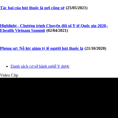
Tác hại của hút thuốc lá nơi công sở
(25/05/2021)
Highlight - Chương trình Chuyển đổi số Y tế Quốc gia 2020–
Ehealth Vietnam Summit
(02/04/2021)
Phóng sự: Nỗ lực giảm tỷ lệ người hút thuốc lá
(21/10/2020)
Danh sách cơ sở hành nghề Y dược
Video Clip