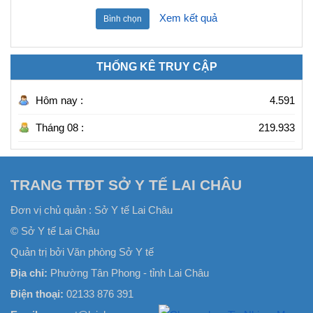
Xem kết quả
Bình chọn
THỐNG KÊ TRUY CẬP
Hôm nay :
4.591
Tháng 08 :
219.933
TRANG TTĐT SỞ Y TẾ LAI CHÂU
Đơn vị chủ quản :
Sở Y tế Lai Châu
© Sở Y tế Lai Châu
Quản trị bởi Văn phòng Sở Y tế
Địa chỉ:
Phường Tân Phong - tỉnh Lai Châu
Điện thoại:
02133 876 391