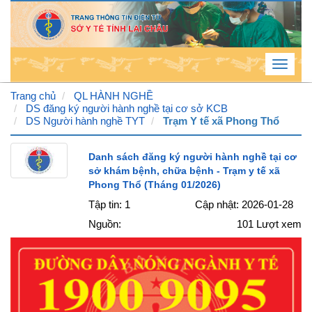
Toggle
navigat
Trang chủ
QL HÀNH NGHỀ
DS đăng ký người hành nghề tại cơ sở KCB
DS Người hành nghề TYT
Trạm Y tế xã Phong Thổ
Chủ
Nhật
Danh sách đăng ký người hành nghề tại cơ
sở khám bệnh, chữa bệnh - Trạm y tế xã
, 9 /
Phong Thổ (Tháng 01/2026)
8 /
Tập tin: 1
Cập nhật: 2026-01-28
2026
Nguồn:
101
Lượt xem
1
:
48
:
31
AM