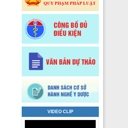
 Y tế Phường Tân Phong
 Y tế phường Đoàn Kết
Y tế xã Sì Lở Lầu
 Y tế xã Hồng Thu
 Y tế xã Phong Thổ
 Y tế xã Nậm Hàng
 Y tế xã Bum Nưa
 Y tế xã Mù Cả
 Y tế xã Mường Tè
 Y tế xã Pu Sam Cáp
VIDEO CLIP
 Y tế xã Nậm Mạ