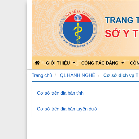
GIỚI THIỆU
CÔNG TÁC ĐẢNG
CÔN
Trang chủ
QL HÀNH NGHỀ
Cơ sở dịch vụ 
Chức năng nhiệm vụ
Học tập theo Bác
Kết 
Cơ sở trên địa bàn tỉnh
Bộ máy tổ chức
Bảo vệ nền tảng của Đảng
Kết 
Cơ sở trên địa bàn tuyến dưới
Quá trình phát triển
Hoạt động của Đảng
Công
Lãnh đạo Sở Y tế
Triển khai văn bản của Đản