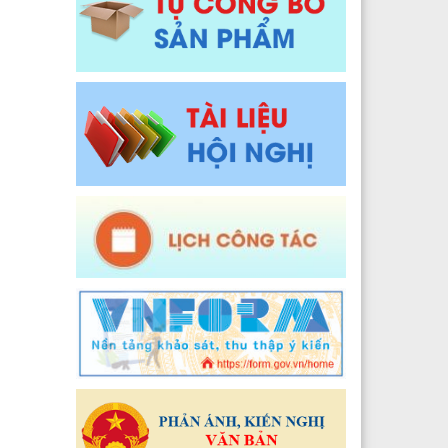
Y tế xã Pa Ủ
Đào tạo, Nghiên cứu khoa học và Công nghệ thông t
 Y tế xã Khun Há
Y tế xã Tả Lèng
 Y tế xã Khoen On
 Y tế xã Dào San
 Y tế xã Thu Lũm
 Y tế xã Nậm Tăm
 Y tế xã Bum Tở
2024
 Y tế xã Nậm Cuổi
Y tế xã Bình Lư
Y tế xã Khổng Lào