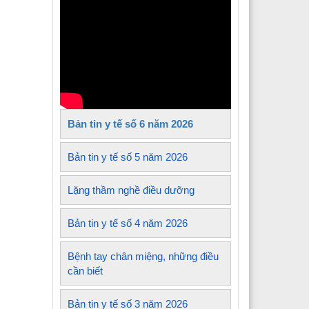
Y tế xã Tủa Sín Chải
Y tế xã Sìn Hồ
 Y tế xã Mường Kim
Y tế xã Lê Lợi
Bản tin y tế số 6 năm 2026
 Y tế xã Nậm Sỏ
Y tế xã Sin Suối Hồ
Bản tin y tế số 5 năm 2026
Y tế xã Pa Tần
Lặng thầm nghề điều dưỡng
 Y tế xã Mường Mô
Bản tin y tế số 4 năm 2026
 Y tế xã Than Uyên
Bệnh tay chân miệng, những điều
 Y tế xã Mường Khoa
cần biết
Bản tin y tế số 3 năm 2026