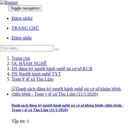
Toggle navigation
:
:
Đăng nhập
|
TRANG CHỦ
Đăng nhập
Trang chủ
QL HÀNH NGHỀ
DS đăng ký người hành nghề tại cơ sở KCB
DS Người hành nghề TYT
Trạm Y tế xã Thu Lũm
Danh sách đăng ký người hành nghề tại cơ sở khám bệnh, chữa bệnh -
Trạm y tế xã Thu Lũm (21/1/2026)
Tập tin: 1