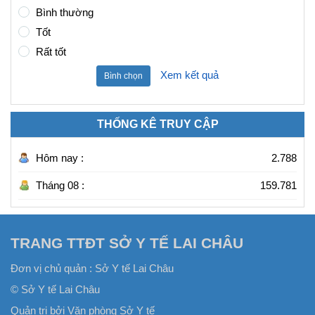
Bình thường
Tốt
Rất tốt
Xem kết quả
Bình chọn
THỐNG KÊ TRUY CẬP
Hôm nay :
2.788
Tháng 08 :
159.781
TRANG TTĐT SỞ Y TẾ LAI CHÂU
Đơn vị chủ quản :
Sở Y tế Lai Châu
© Sở Y tế Lai Châu
Quản trị bởi Văn phòng Sở Y tế