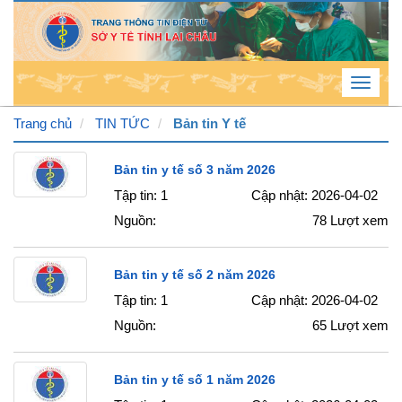
Toggle
navigat
Trang chủ
TIN TỨC
Bản tin Y tế
Thứ
Bản tin y tế số 3 năm 2026
5 , 6
Tập tin: 1
Cập nhật: 2026-04-02
/ 8 /
Nguồn:
78
Lượt xem
2026
9
:
50
Bản tin y tế số 2 năm 2026
:
49
Tập tin: 1
Cập nhật: 2026-04-02
PM
Nguồn:
65
Lượt xem
Bản tin y tế số 1 năm 2026