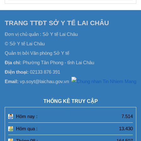
TRANG TTĐT SỞ Y TẾ LAI CHÂU
Đơn vị chủ quản :
Sở Y tế Lai Châu
© Sở Y tế Lai Châu
Quản trị bởi Văn phòng Sở Y tế
Địa chỉ:
Phường Tân Phong - tỉnh Lai Châu
Điện thoại:
02133 876 391
Email:
vp.soyt@laichau.gov.vn
THỐNG KÊ TRUY CẬP
Hôm nay :
7.514
Hôm qua :
13.430
Tháng 08 :
164.507