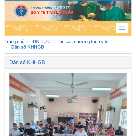
Toggle
navigat
Trang chủ
TIN TỨC
Tin các chương trình y tế
Dân số KHHGĐ
Thứ
Dân số KHHGĐ
6 , 7
/ 8 /
2026
3
:
20
:
45
AM