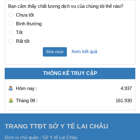
Bạn cảm thấy chất lượng dịch vụ của chúng tôi thế nào?
Chưa tốt
Bình thường
Tốt
Rất tốt
Xem kết quả
Bình chọn
THỐNG KÊ TRUY CẬP
Hôm nay :
4.937
Tháng 08 :
161.930
TRANG TTĐT SỞ Y TẾ LAI CHÂU
Đơn vị chủ quản :
Sở Y tế Lai Châu