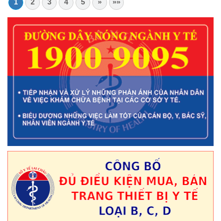
1
2
3
4
5
»
»»