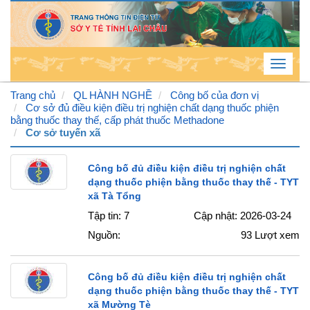
Toggle
navigat
Trang chủ
QL HÀNH NGHỀ
Công bố của đơn vị
Cơ sở đủ điều kiện điều trị nghiện chất dạng thuốc phiện
bằng thuốc thay thế, cấp phát thuốc Methadone
Thứ
Cơ sở tuyến xã
5 , 6
/ 8 /
Công bố đủ điều kiện điều trị nghiện chất
dạng thuốc phiện bằng thuốc thay thế - TYT
2026
xã Tà Tổng
1
:
27
Tập tin: 7
Cập nhật: 2026-03-24
:
09
Nguồn:
93
Lượt xem
PM
Công bố đủ điều kiện điều trị nghiện chất
dạng thuốc phiện bằng thuốc thay thế - TYT
xã Mường Tè