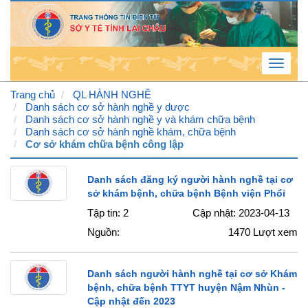
Toggle
navigat
Trang chủ
QL HÀNH NGHỀ
Danh sách cơ sở hành nghề y dược
Danh sách cơ sở hành nghề y và khám chữa bệnh
Thứ
Danh sách cơ sở hành nghề khám, chữa bệnh
Cơ sở khám chữa bệnh công lập
5 , 6
/ 8 /
Danh sách đăng ký người hành nghề tại cơ
2026
sở khám bệnh, chữa bệnh Bệnh viện Phổi
9
:
18
Tập tin: 2
Cập nhật: 2023-04-13
:
43
Nguồn:
1470
Lượt xem
AM
Danh sách người hành nghề tại cơ sở Khám
bệnh, chữa bệnh TTYT huyện Nậm Nhùn -
Cập nhật đến 2023