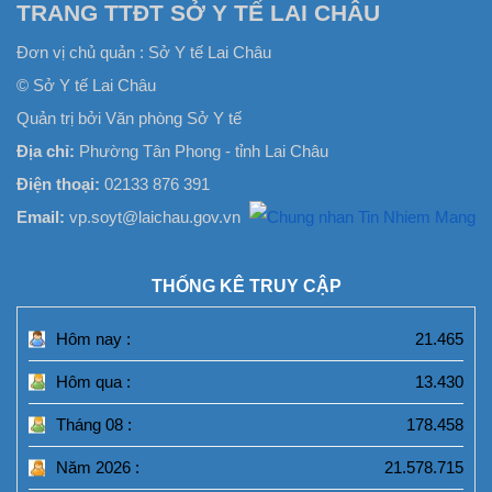
TRANG TTĐT SỞ Y TẾ LAI CHÂU
Đơn vị chủ quản :
Sở Y tế Lai Châu
© Sở Y tế Lai Châu
Quản trị bởi Văn phòng Sở Y tế
Địa chỉ:
Phường Tân Phong - tỉnh Lai Châu
Điện thoại:
02133 876 391
Email:
vp.soyt@laichau.gov.vn
THỐNG KÊ TRUY CẬP
Hôm nay :
21.465
Hôm qua :
13.430
Tháng 08 :
178.458
Năm 2026 :
21.578.715