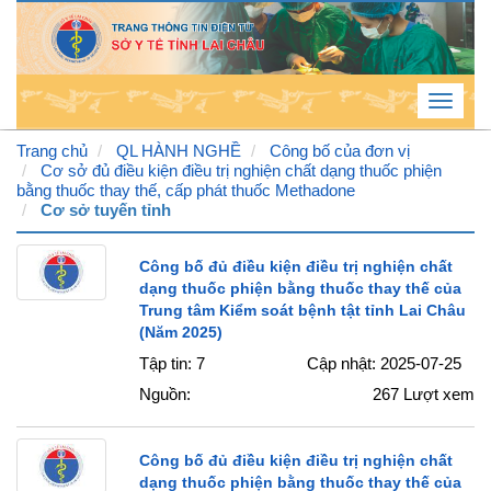
Toggle
navigat
Trang chủ
QL HÀNH NGHỀ
Công bố của đơn vị
Cơ sở đủ điều kiện điều trị nghiện chất dạng thuốc phiện
bằng thuốc thay thế, cấp phát thuốc Methadone
Thứ
Cơ sở tuyến tỉnh
6 , 7
/ 8 /
Công bố đủ điều kiện điều trị nghiện chất
dạng thuốc phiện bằng thuốc thay thế của
2026
Trung tâm Kiểm soát bệnh tật tỉnh Lai Châu
1
:
11
(Năm 2025)
Tập tin: 7
Cập nhật: 2025-07-25
:
18
Nguồn:
267
Lượt xem
PM
Công bố đủ điều kiện điều trị nghiện chất
dạng thuốc phiện bằng thuốc thay thế của