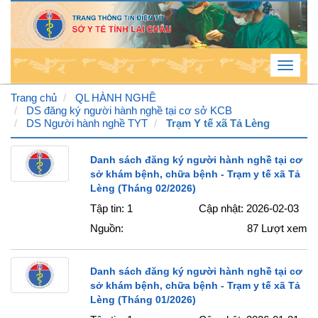
Toggle
navigat
Trang chủ
QL HÀNH NGHỀ
DS đăng ký người hành nghề tại cơ sở KCB
DS Người hành nghề TYT
Trạm Y tế xã Tả Lèng
Thứ
5 , 6
Danh sách đăng ký người hành nghề tại cơ
/ 8 /
sở khám bệnh, chữa bệnh - Trạm y tế xã Tả
Lèng (Tháng 02/2026)
2026
Tập tin: 1
Cập nhật: 2026-02-03
6
:
51
Nguồn:
87
Lượt xem
:
49
AM
Danh sách đăng ký người hành nghề tại cơ
sở khám bệnh, chữa bệnh - Trạm y tế xã Tả
Lèng (Tháng 01/2026)