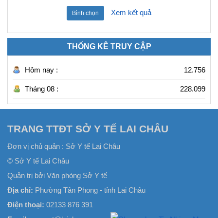
Xem kết quả
Bình chọn
THỐNG KÊ TRUY CẬP
Hôm nay :
12.756
Tháng 08 :
228.099
TRANG TTĐT SỞ Y TẾ LAI CHÂU
Đơn vị chủ quản :
Sở Y tế Lai Châu
© Sở Y tế Lai Châu
Quản trị bởi Văn phòng Sở Y tế
Địa chỉ:
Phường Tân Phong - tỉnh Lai Châu
Điện thoại:
02133 876 391