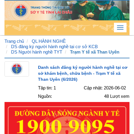
Toggle
navigat
Trang chủ
QL HÀNH NGHỀ
DS đăng ký người hành nghề tại cơ sở KCB
DS Người hành nghề TYT
Trạm Y tế xã Than Uyên
Chủ
Nhật
Danh sách đăng ký người hành nghề tại cơ
sở khám bệnh, chữa bệnh - Trạm Y tế xã
, 9 /
Than Uyên (6/2026)
8 /
Tập tin: 1
Cập nhật: 2026-06-02
2026
Nguồn:
48
Lượt xem
4
:
31
:
41
PM