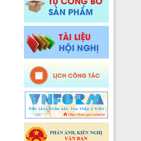
Y tế xã Pa Ủ
Đào tạo, Nghiên cứu khoa học và Công nghệ thông t
 Y tế xã Khun Há
Y tế xã Tả Lèng
 Y tế xã Khoen On
 Y tế xã Dào San
 Y tế xã Thu Lũm
 Y tế xã Nậm Tăm
 Y tế xã Bum Tở
2024
 Y tế xã Nậm Cuổi
Y tế xã Bình Lư
Y tế xã Khổng Lào