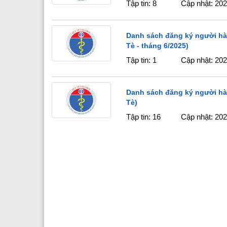
Tập tin: 8
Cập nhật: 20
Các phòng chức năng
Văn phòng
Nguyên lãnh đạo sở y tế qua các thời kỳ
Phòng tổ chức cán bộ
Danh sách đăng ký người hà
Tè - tháng 6/2025)
Đảng bộ Sở y tế
Phòng kế hoạch tài chính
Tập tin: 1
Cập nhật: 20
Đoàn Thanh Niên
Phòng nghiệp vụ y
Phòng nghiệp vụ dược
Danh sách đăng ký người hà
Tè)
Phòng bảo trợ - trẻ em và phò
Tập tin: 16
Cập nhật: 20