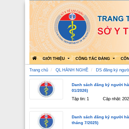
GIỚI THIỆU
CÔNG TÁC ĐẢNG
CÔN
Trang chủ
QL HÀNH NGHỀ
DS đăng ký ngườ
Chức năng nhiệm vụ
Danh sách đăng ký người hà
Học tập theo Bác
Kết 
01/2026)
Bộ máy tổ chức
Bảo vệ nền tảng của Đảng
Kết 
Tập tin: 1
Cập nhật: 20
Quá trình phát triển
Hoạt động của Đảng
Công
Danh sách đăng ký người hà
Lãnh đạo Sở Y tế
Triển khai văn bản của Đản
tháng 7/2025)