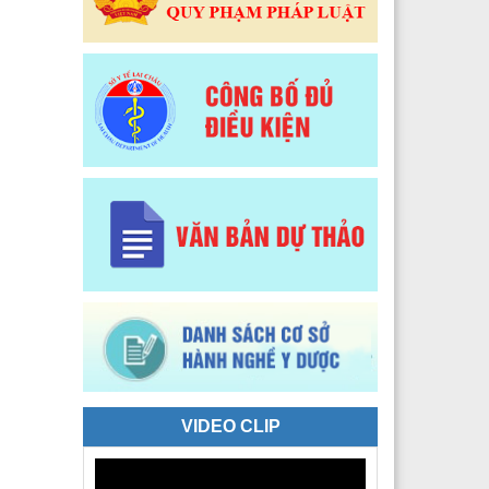
 Y tế Phường Tân Phong
 Y tế phường Đoàn Kết
Y tế xã Sì Lở Lầu
 Y tế xã Hồng Thu
 Y tế xã Phong Thổ
 Y tế xã Nậm Hàng
 Y tế xã Bum Nưa
 Y tế xã Mù Cả
 Y tế xã Mường Tè
 Y tế xã Pu Sam Cáp
VIDEO CLIP
 Y tế xã Nậm Mạ