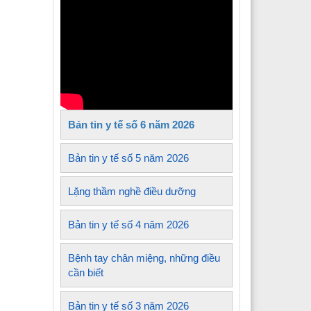
Y tế xã Tủa Sín Chải
Y tế xã Sìn Hồ
 Y tế xã Mường Kim
Y tế xã Lê Lợi
Bản tin y tế số 6 năm 2026
 Y tế xã Nậm Sỏ
Y tế xã Sin Suối Hồ
Bản tin y tế số 5 năm 2026
Y tế xã Pa Tần
Lặng thầm nghề điều dưỡng
 Y tế xã Mường Mô
Bản tin y tế số 4 năm 2026
 Y tế xã Than Uyên
Bệnh tay chân miệng, những điều
 Y tế xã Mường Khoa
cần biết
Bản tin y tế số 3 năm 2026