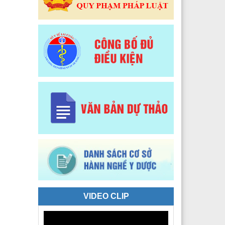
 Y tế Phường Tân Phong
 Y tế phường Đoàn Kết
Y tế xã Sì Lở Lầu
 Y tế xã Hồng Thu
 Y tế xã Phong Thổ
 Y tế xã Nậm Hàng
 Y tế xã Bum Nưa
 Y tế xã Mù Cả
 Y tế xã Mường Tè
 Y tế xã Pu Sam Cáp
VIDEO CLIP
 Y tế xã Nậm Mạ