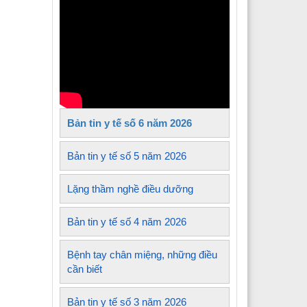
Y tế xã Tủa Sín Chải
Y tế xã Sìn Hồ
 Y tế xã Mường Kim
Y tế xã Lê Lợi
Bản tin y tế số 6 năm 2026
 Y tế xã Nậm Sỏ
Y tế xã Sin Suối Hồ
Bản tin y tế số 5 năm 2026
Y tế xã Pa Tần
Lặng thầm nghề điều dưỡng
 Y tế xã Mường Mô
Bản tin y tế số 4 năm 2026
 Y tế xã Than Uyên
Bệnh tay chân miệng, những điều
 Y tế xã Mường Khoa
cần biết
Bản tin y tế số 3 năm 2026