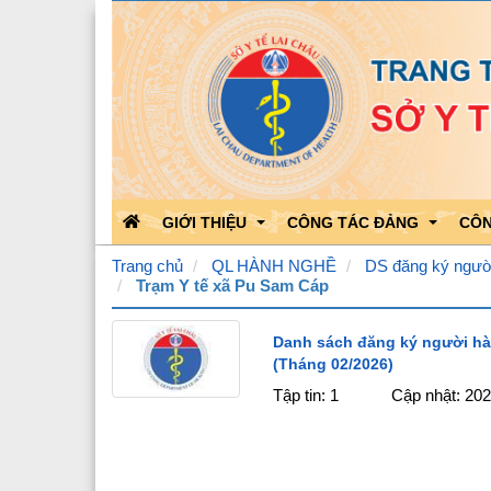
GIỚI THIỆU
CÔNG TÁC ĐẢNG
CÔN
Trang chủ
QL HÀNH NGHỀ
DS đăng ký ngườ
Trạm Y tế xã Pu Sam Cáp
Chức năng nhiệm vụ
Học tập theo Bác
Kết 
Danh sách đăng ký người hà
(Tháng 02/2026)
Bộ máy tổ chức
Bảo vệ nền tảng của Đảng
Kết 
Tập tin: 1
Cập nhật: 20
Quá trình phát triển
Hoạt động của Đảng
Công
Lãnh đạo Sở Y tế
Triển khai văn bản của Đản