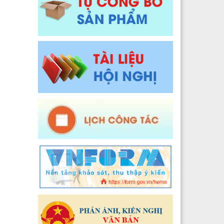
Y tế xã Pa Ủ
Đào tạo, Nghiên cứu khoa học và Công nghệ thông t
 Y tế xã Khun Há
Y tế xã Tả Lèng
 Y tế xã Khoen On
 Y tế xã Dào San
 Y tế xã Thu Lũm
 Y tế xã Nậm Tăm
 Y tế xã Bum Tở
2024
 Y tế xã Nậm Cuổi
Y tế xã Bình Lư
Y tế xã Khổng Lào