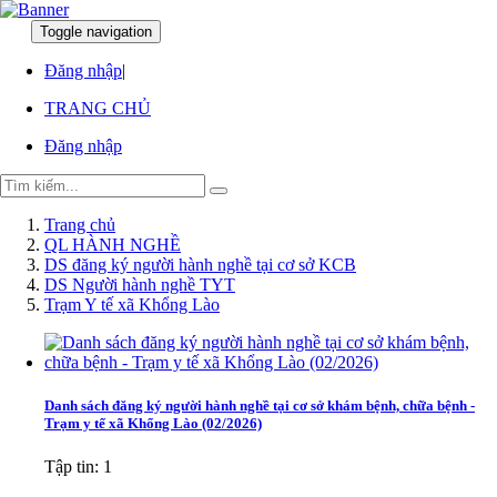
Toggle navigation
:
:
Đăng nhập
|
TRANG CHỦ
Đăng nhập
Trang chủ
QL HÀNH NGHỀ
DS đăng ký người hành nghề tại cơ sở KCB
DS Người hành nghề TYT
Trạm Y tế xã Khổng Lào
Danh sách đăng ký người hành nghề tại cơ sở khám bệnh, chữa bệnh -
Trạm y tế xã Khổng Lào (02/2026)
Tập tin: 1