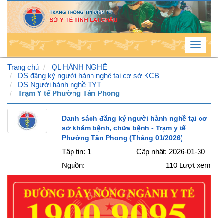
Toggle
navigat
Trang chủ
QL HÀNH NGHỀ
DS đăng ký người hành nghề tại cơ sở KCB
DS Người hành nghề TYT
Thứ
Trạm Y tế Phường Tân Phong
7 , 8
Danh sách đăng ký người hành nghề tại cơ
/ 8 /
sở khám bệnh, chữa bệnh - Trạm y tế
2026
Phường Tân Phong (Tháng 01/2026)
Tập tin: 1
Cập nhật: 2026-01-30
12
:
Nguồn:
110
Lượt xem
55
:
09
PM