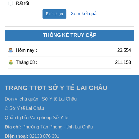
Rất tốt
Xem kết quả
Bình chọn
THỐNG KÊ TRUY CẬP
Hôm nay :
23.554
Tháng 08 :
211.153
TRANG TTĐT SỞ Y TẾ LAI CHÂU
Đơn vị chủ quản :
Sở Y tế Lai Châu
© Sở Y tế Lai Châu
Quản trị bởi Văn phòng Sở Y tế
Địa chỉ:
Phường Tân Phong - tỉnh Lai Châu
Điện thoại:
02133 876 391