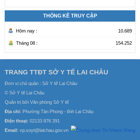
THỐNG KÊ TRUY CẬP
Hôm nay :
10.689
Tháng 08 :
154.252
TRANG TTĐT SỞ Y TẾ LAI CHÂU
Đơn vị chủ quản :
Sở Y tế Lai Châu
© Sở Y tế Lai Châu
Quản trị bởi Văn phòng Sở Y tế
Địa chỉ:
Phường Tân Phong - tỉnh Lai Châu
Điện thoại:
02133 876 391
Email:
vp.soyt@laichau.gov.vn