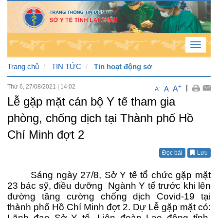
Toggle
navigat
Trang chủ
TIN TỨC
Tin hoạt động sở
Thứ 6, 27/08/2021
|
14:02
+
|
A
A
-
A
Thứ
Lễ gặp mặt cán bộ Y tế tham gia
5 , 6
phòng, chống dịch tại Thành phố Hồ
/ 8 /
Chí Minh đợt 2
2026
11
:
Đọc bài
Lưu
39
:
Sáng ngày 27/8, Sở Y tế tổ chức gặp mặt
56
23 bác sỹ, điều dưỡng Ngành Y tế trước khi lên
AM
đường tăng cường chống dịch Covid-19 tại
thành phố Hồ Chí Minh đợt 2. Dự Lễ gặp mặt có:
Lãnh đạo Sở Y tế, Liên đoàn Lao động tỉnh,