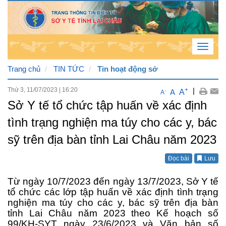
Toggle
navigat
Trang chủ
TIN TỨC
Tin hoạt động sở
Thứ 3, 11/07/2023
|
16:20
+
|
Thứ
A
A
-
A
Sở Y tế tổ chức tập huấn về xác định
5 , 6
tình trạng nghiện ma túy cho các y, bác
/ 8 /
2026
sỹ trên địa bàn tỉnh Lai Châu năm 2023
9
:
46
Đọc bài
Lưu
:
21
Từ n
gày 10/7/2023 đến ngày
13
/7/2023, Sở Y tế
PM
tổ chức các lớp tập huấn về xác định tình trạng
nghiện ma túy cho các y, bác sỹ trên địa bàn
tỉnh Lai Châu năm 2023 theo Kế hoạch số
99/KH-SYT ngày 23/6/2023 và Văn bản số