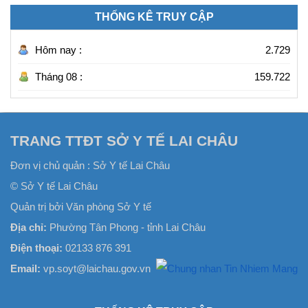
THỐNG KÊ TRUY CẬP
Hôm nay :
2.729
Tháng 08 :
159.722
TRANG TTĐT SỞ Y TẾ LAI CHÂU
Đơn vị chủ quản :
Sở Y tế Lai Châu
© Sở Y tế Lai Châu
Quản trị bởi Văn phòng Sở Y tế
Địa chỉ:
Phường Tân Phong - tỉnh Lai Châu
Điện thoại:
02133 876 391
Email:
vp.soyt@laichau.gov.vn