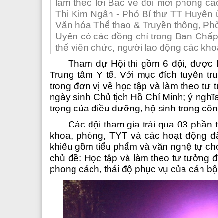
làm theo lời Bác về đổi mới phong cá
Các phòng chức năng
Văn phòng
Thị Kim Ngân - Phó Bí thư TT Huyện ủ
Văn hóa Thể thao & Truyền thông, Phò
Nguyên lãnh đạo sở y tế qua các thời kỳ
Phòng tổ chức cán bộ
Uyên có các đồng chí trong Ban Chấ
Đảng bộ Sở y tế
Phòng kế hoạch tài chính
thể viên chức, người lao động các khoa,
Tham dự Hội thi gồm 6 đội, được 
Đoàn Thanh Niên
Phòng nghiệp vụ y
Trung tâm Y tế. Với mục đích
tuyên tr
trong đơn vị về học tập và làm theo t
Phòng nghiệp vụ dược
ngày sinh C
hủ
tịch Hồ Chí Minh; ý nghĩa
Phòng bảo trợ - trẻ em và phò
trọng của điều dưỡng, hộ sinh trong cô
Các đội tham gia trải qua 03 phần 
khoa, phòng, TYT và các hoạt động đã 
khiếu gồm tiểu phẩm và văn nghệ tự chọn
chủ đề: Học tập và làm theo tư tưởng 
phong cách, thái độ phục vụ của cán bộ