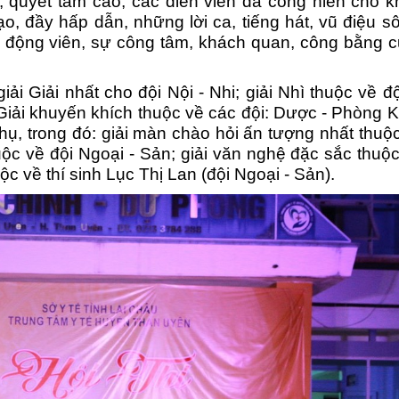
c, quyết tâm cao, các
diễn
viên đã cống hiến cho k
Trạm
o, đầy hấp dẫn, những lời ca, tiếng hát, vũ điệu s
cổ động viên, sự công tâm, khách quan, công bằng 
Trạm
Trạm 
iải Giải nhất
cho
đội
Nội - Nhi;
giải Nhì thuộc về độ
 Giải khuyến khích thuộc về các đội
: Dược - Phòng 
Trạm
phụ, trong đó: giải màn chào hỏi ấn tượng nhất thuộ
uộc về độ
i Ngoại - Sản
; giải văn nghệ đặc sắc thuộ
Trạm
huộc về
thí sinh Lục Thị Lan (đội Ngoại - Sản).
Trạm
Trạm
Trạm
Trạm
Trạm
Trạm