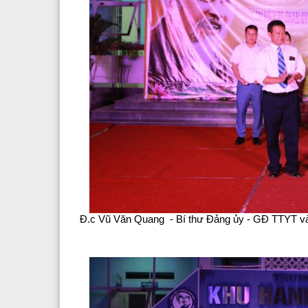
Đ.c Vũ Văn Quang - Bí thư Đảng ủy - GĐ TTYT và 