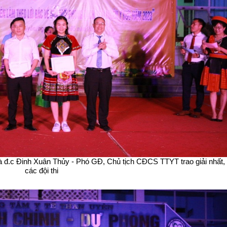
Trạm 
Trạm 
Trạm
Trạm 
Trạm
Trạm 
Trạm 
Trạm
đ.c Đinh Xuân Thủy - Phó GĐ, Chủ tịch CĐCS TTYT trao giải nhất, 
các đội thi
Trạm
Trạm