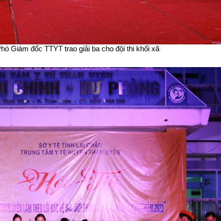
hó Giám đốc TTYT trao giải ba cho đội thi khối xã