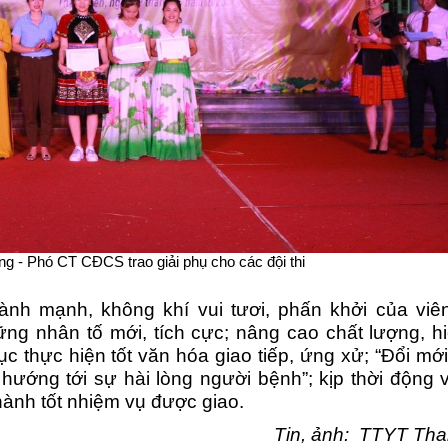
g - Phó CT CĐCS trao giải phụ cho các đội thi
lành mạnh, không khí vui tươi, phấn khởi của viê
ững nhân tố mới, tích cực; nâng cao chất lượng, h
tục thực hiện tốt văn hóa giao tiếp, ứng xử; “Đổi mớ
 hướng tới sự hài lòng người bệnh”; kịp thời động v
hành tốt nhiệm vụ được giao.
Tin, ảnh: TTYT Th