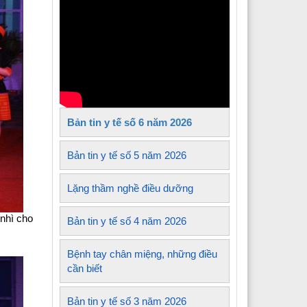
Y tế xã Tủa Sín Chải
Y tế xã Sìn Hồ
 Y tế xã Mường Kim
Y tế xã Lê Lợi
Bản tin y tế số 6 năm 2026
 Y tế xã Nậm Sỏ
Y tế xã Sin Suối Hồ
Bản tin y tế số 5 năm 2026
Y tế xã Pa Tần
Lặng thầm nghề điều dưỡng
 Y tế xã Mường Mô
nhì cho
Bản tin y tế số 4 năm 2026
 Y tế xã Than Uyên
Bệnh tay chân miệng, những điều
 Y tế xã Mường Khoa
cần biết
Bản tin y tế số 3 năm 2026