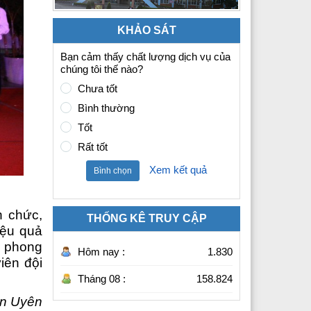
KHẢO SÁT
Bạn cảm thấy chất lượng dịch vụ của
chúng tôi thế nào?
Chưa tốt
Bình thường
Tốt
Rất tốt
Xem kết quả
Bình chọn
n chức,
THỐNG KÊ TRUY CẬP
iệu quả
i phong
Hôm nay :
1.830
iên đội
Tháng 08 :
158.824
an Uyên