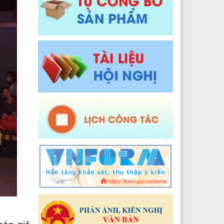
Y tế xã Pa Ủ
Đào tạo, Nghiên cứu khoa học và Công nghệ thông t
 Y tế xã Khun Há
Y tế xã Tả Lèng
 Y tế xã Khoen On
 Y tế xã Dào San
 Y tế xã Thu Lũm
 Y tế xã Nậm Tăm
 Y tế xã Bum Tở
2024
 Y tế xã Nậm Cuổi
Y tế xã Bình Lư
Y tế xã Khổng Lào