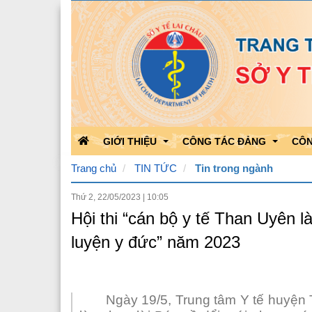
GIỚI THIỆU
CÔNG TÁC ĐẢNG
CÔN
Trang chủ
TIN TỨC
Tin trong ngành
Thứ 2, 22/05/2023
|
10:05
Chức năng nhiệm vụ
Học tập theo Bác
Kết 
Hội thi “cán bộ y tế Than Uyên l
Bộ máy tổ chức
Bảo vệ nền tảng của Đảng
Kết 
luyện y đức” năm 2023
Quá trình phát triển
Hoạt động của Đảng
Công
Lãnh đạo Sở Y tế
Triển khai văn bản của Đản
Ngày 19/5, Trung tâm Y tế huyện 