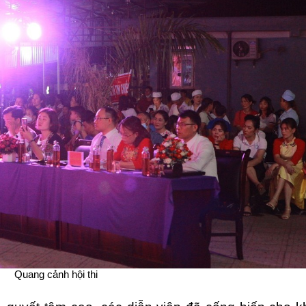
BVĐK Pa Há
Trạm 
BVĐK Nậm Nhùn
Trạm
BVĐK Mường Tè
Trạm 
BVĐK Tam Đường
Trạm
BVĐK Tân Uyên
Trạm
BVĐK Than Uyên
Trạm
BVĐK Sìn Hồ
Trạm
BVĐK Phong Thổ
Trạm
DS đăng ký trước năm 
Trạm
Trạm 
Quang cảnh hội thi
Trạm 