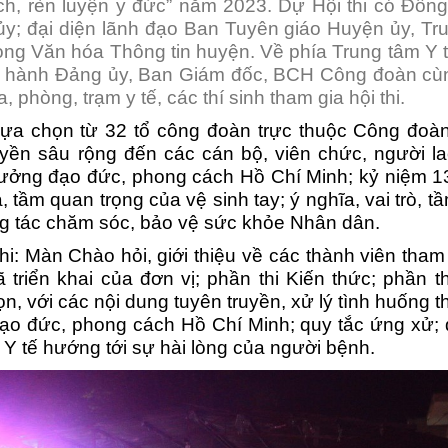
ch, rèn luyện y đức” năm 2023
. Dự Hội thi có Đồng
Tin hoạt động sở
Phê duyệt danh mục kỹ thuật tại cơ sở
Công bố khác
Cơ sở các BVĐK
y; đại diện lãnh đạo Ban Tuyên giáo Huyện ủy, Tr
ng Văn hóa Thông tin huyện. Về phía Trung tâm Y 
Tin các chương trình y tế
Công bố cơ sở đủ điều kiện mua bán trang
Phòng chống tai nạn thương tích
Cơ sở tuyến xã
p hành Đảng ủy, Ban Giám đốc, BCH Công đoàn cù
Bản tin Y tế
Cơ sở dịch vụ Thẩm mỹ
Y tế học đường
Cơ sở tư nhân
Cơ sở trên địa bàn tỉnh
 phòng, trạm y tế, các thí sinh tham gia hội thi.
lựa chọn từ 32 tổ công đoàn trực thuộc Công đoà
Tin hoạt động thi đua
Cơ sở y tế tổ chức thực hiện xác định t
Dinh dưỡng cộng đồng
Hoạt động thi đua
Cơ sở trên địa bàn tuyến
uyền sâu rộng đến các cán bộ
,
viên chức, người l
ư tưởng đạo đức, phong cách Hồ Chí Minh; kỷ niệm 
Cơ sở y tế có phòng xét nghiệm đạt an 
Dân số KHHGĐ
Cơ sở tuyến tỉnh
, tầm quan trọng của vệ sinh tay; ý nghĩa, vai trò, 
ng, chống tệ nạn xã hội
DS đăng ký người hành nghề tại cơ sở
Tiêm chủng mở rộng
Cơ sở các BVĐK
DS người hành nghề cơ 
ng tác chăm sóc, bảo vệ sức khỏe
N
hân dân.
thi: Màn Chào hỏi,
giới thiệu về các thành viên tham
Công bố đủ điều kiện sản xuất trang thiết 
Bảo hiểm y tế
Cơ sở tư nhân
Bệnh viện đa khoa tỉnh
triển khai của đơn vị; phần thi Kiến thức; phần t
Danh sách cơ sở hành nghề y dược
Y Học Cổ Truyền
Bệnh viện YHCT
Danh sách cơ sở hành n
, với các nội dung tuyên truyền, xử lý tình huống t
đạo đức, phong cách Hồ Chí Minh; quy tắc ứng xử; 
Hành nghề Dược
Tác hại thuốc lá
DS Người hành nghề TY
DS cơ sở hành nghề dư
Trạm 
 Y tế hướng tới sự hài lòng của người bệnh.
Công bố đủ điều kiện khám sức khỏe và 
Bệnh viện Phổi tỉnh
Trạm
Công bố cơ sở hướng dẫn thực hành
Trung tâm Kiểm soát bệnh
Trạm