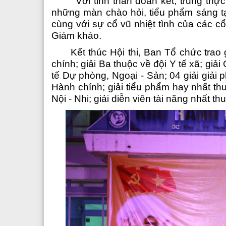
Với tinh thần đoàn kết, trung thự
những
màn chào hỏi, tiểu phẩm sáng tạ
cùng với sự cổ vũ nhiệt tình của các 
Giám khảo
.
Kết
thúc Hội thi
, Ban
Tổ chức
trao
g
chính;
giải Ba thuộc về đội
Y tế xã;
giải
tế Dự phòng, Ngoại - Sản;
04 giải giải 
Hành chính
; giải tiểu phẩm hay nhất th
Nội - Nhi
; giải diễn viên tài năng nhất t