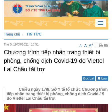
Toggle
navigat
Trang chủ
TIN TỨC
Thứ 5, 19/08/2021
|
16:51
+
|
Thứ
A
A
-
A
Chương trình tiếp nhận trang thiết bị
5 , 6
phòng, chống dịch Covid-19 do Viettel
/ 8 /
2026
Lai Châu tài trợ
4
:
49
Đọc bài
Lưu
:
07
Chiều ngày 17/8, Sở Y tế tổ chức Chương trình
PM
tiếp nhận trang thiết bị phòng, chống dịch Covid-19
do Viettel Lai Châu tài trợ.