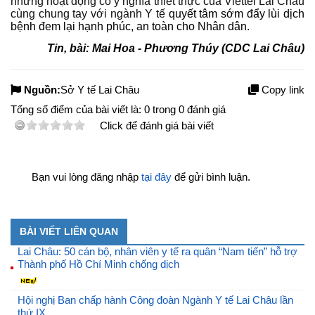
những hoạt động có ý nghĩa thiết thực của Viettel Lai Châu
cùng chung tay với ngành Y tế
quyết tâm sớm đẩy lùi dịch
bệnh đem lại hạnh phúc, an toàn cho Nhân dân.
Tin, bài: Mai Hoa - Phương Thúy (CDC Lai Châu)
Nguồn:
Sở Y tế Lai Châu
Copy link
Tổng số điểm của bài viết là:
0
trong
0
đánh giá
Click để đánh giá bài viết
Bạn vui lòng đăng nhập
tại đây
để gửi bình luận.
BÀI VIẾT LIÊN QUAN
Lai Châu: 50 cán bộ, nhân viên y tế ra quân “Nam tiến” hỗ trợ
Thành phố Hồ Chí Minh chống dịch
Hội nghị Ban chấp hành Công đoàn Ngành Y tế Lai Châu lần
thứ IX