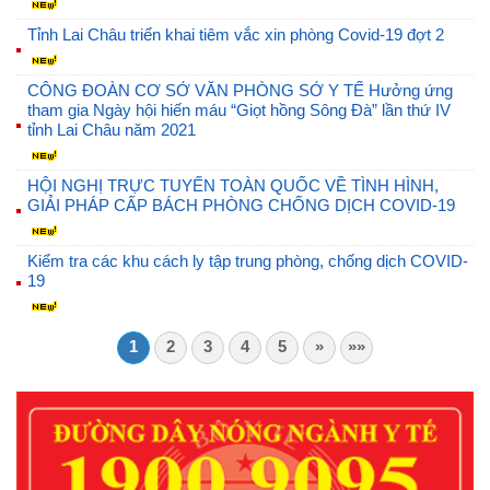
Tỉnh Lai Châu triển khai tiêm vắc xin phòng Covid-19 đợt 2
CÔNG ĐOÀN CƠ SỞ VĂN PHÒNG SỞ Y TẾ Hưởng ứng
tham gia Ngày hội hiến máu “Giọt hồng Sông Đà” lần thứ IV
tỉnh Lai Châu năm 2021
HỘI NGHỊ TRỰC TUYẾN TOÀN QUỐC VỀ TÌNH HÌNH,
GIẢI PHÁP CẤP BÁCH PHÒNG CHỐNG DỊCH COVID-19
Kiểm tra các khu cách ly tập trung phòng, chống dịch COVID-
19
1
2
3
4
5
»
»»