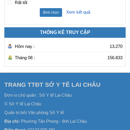
Rất tốt
Xem kết quả
Bình chọn
THỐNG KÊ TRUY CẬP
Hôm nay :
13.270
Tháng 08 :
156.833
TRANG TTĐT SỞ Y TẾ LAI CHÂU
Đơn vị chủ quản :
Sở Y tế Lai Châu
© Sở Y tế Lai Châu
Quản trị bởi Văn phòng Sở Y tế
Địa chỉ:
Phường Tân Phong - tỉnh Lai Châu
Điện thoại:
02133 876 391