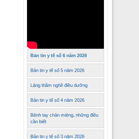
Y tế xã Tủa Sín Chải
Y tế xã Sìn Hồ
 Y tế xã Mường Kim
Y tế xã Lê Lợi
Bản tin y tế số 6 năm 2026
 Y tế xã Nậm Sỏ
Y tế xã Sin Suối Hồ
Bản tin y tế số 5 năm 2026
Y tế xã Pa Tần
Lặng thầm nghề điều dưỡng
 Y tế xã Mường Mô
Bản tin y tế số 4 năm 2026
 Y tế xã Than Uyên
Bệnh tay chân miệng, những điều
 Y tế xã Mường Khoa
cần biết
Bản tin y tế số 3 năm 2026