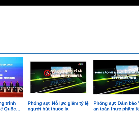
BVĐK Pa Há
Trạm 
BVĐK Nậm Nhùn
Trạm
BVĐK Mường Tè
Trạm 
BVĐK Tam Đường
Trạm
BVĐK Tân Uyên
Trạm
BVĐK Than Uyên
Trạm
BVĐK Sìn Hồ
Trạm
BVĐK Phong Thổ
Trạm
ng trình
Phóng sự: Nỗ lực giảm tỷ lệ
Phóng sự: Đảm bảo 
DS đăng ký trước năm 
Trạm
tế Quốc
người hút thuốc lá
an toàn thực phẩm tế
h Vietnam
thu
Trạm 
Trạm 