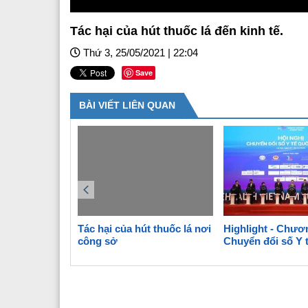
Tác hại của hút thuốc lá đến kinh tế.
Thứ 3, 25/05/2021 | 22:04
Save
BÀI VIẾT LIÊN QUAN
 lá nơi công
Tác hại của hút thuốc lá nơi
Highlight - Chươ
công sở
Chuyển đổi số Y 
gia 2020– Ehealt
Summit