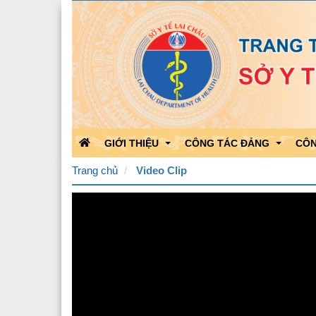
GIỚI THIỆU
CÔNG TÁC ĐẢNG
CÔN
Trang chủ
Video Clip
Chức năng nhiệm vụ
Học tập theo Bác
Kết 
Bộ máy tổ chức
Bảo vệ nền tảng của Đảng
Kết 
Quá trình phát triển
Hoạt động của Đảng
Công
Lãnh đạo Sở Y tế
Triển khai văn bản của Đản