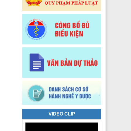
 Y tế Phường Tân Phong
 Y tế phường Đoàn Kết
Y tế xã Sì Lở Lầu
 Y tế xã Hồng Thu
 Y tế xã Phong Thổ
 Y tế xã Nậm Hàng
 Y tế xã Bum Nưa
 Y tế xã Mù Cả
 Y tế xã Mường Tè
 Y tế xã Pu Sam Cáp
VIDEO CLIP
 Y tế xã Nậm Mạ