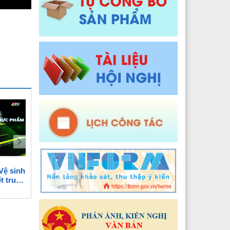
Y tế xã Pa Ủ
Đào tạo, Nghiên cứu khoa học và Công nghệ thông t
 Y tế xã Khun Há
Y tế xã Tả Lèng
 Y tế xã Khoen On
 Y tế xã Dào San
 Y tế xã Thu Lũm
 Y tế xã Nậm Tăm
 Y tế xã Bum Tở
Vệ sinh
Phóng sự: Đảng bộ sở Y tế-
Hướng dẫn cài đặt ứng
2024
 Y tế xã Nậm Cuổi
t trung
Thành tựu sau một nhiệm
dụng Bluezone - ứng d
kỳ Đại hội
phát hiện tiếp xúc gần
Y tế xã Bình Lư
Y tế xã Khổng Lào