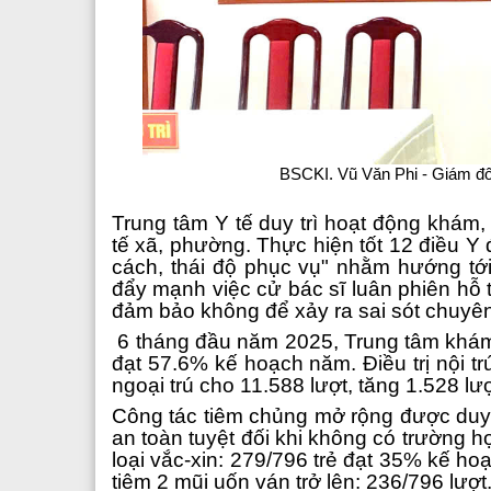
BSCKI. Vũ Văn Phi - Giám đốc
Trung tâm Y tế duy trì hoạt động khám,
tế xã, phường. Thực hiện tốt 12 điều Y 
cách, thái độ phục vụ" nhằm hướng tớ
đẩy mạnh việc cử bác sĩ luân phiên hỗ 
đảm bảo không để xảy ra sai sót chuyê
​ 6 tháng đầu năm 2025, Trung tâm khám
đạt 57.6% kế hoạch năm. Điều trị nội tr
ngoại trú cho 11.588 lượt, tăng 1.528 l
Công tác tiêm chủng mở rộng được duy t
an toàn tuyệt đối khi không có trường hợ
loại vắc-xin: 279/796 trẻ đạt 35% kế h
tiêm 2 mũi uốn ván trở lên: 236/796 lượt.