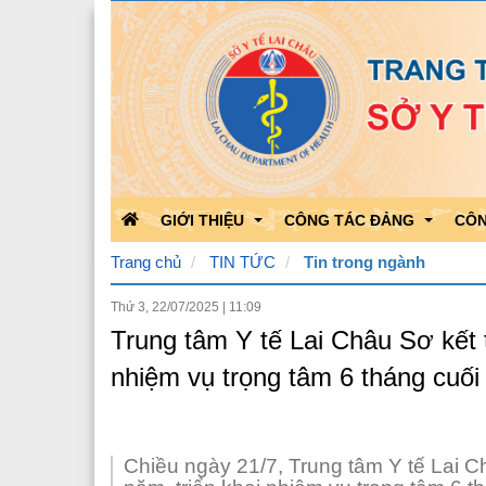
GIỚI THIỆU
CÔNG TÁC ĐẢNG
CÔN
Trang chủ
TIN TỨC
Tin trong ngành
Thứ 3, 22/07/2025
|
11:09
Chức năng nhiệm vụ
Học tập theo Bác
Kết 
Trung tâm Y tế Lai Châu Sơ kết 
Bộ máy tổ chức
Bảo vệ nền tảng của Đảng
Kết 
nhiệm vụ trọng tâm 6 tháng cuố
Quá trình phát triển
Hoạt động của Đảng
Công
Lãnh đạo Sở Y tế
Triển khai văn bản của Đản
Chiều ngày 21/7, Trung tâm Y tế Lai C