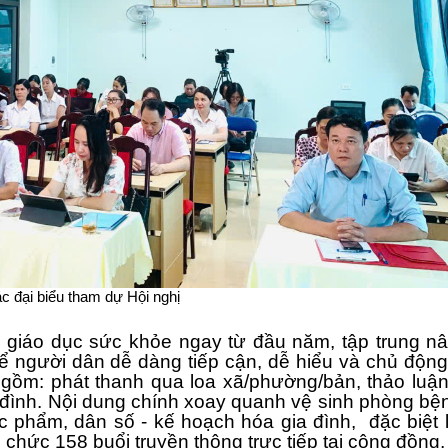
BVĐK Pa Há
Trạm 
BVĐK Nậm Nhùn
Trạm
BVĐK Mường Tè
Trạm 
BVĐK Tam Đường
Trạm
BVĐK Tân Uyên
Trạm
BVĐK Than Uyên
Trạm
BVĐK Sìn Hồ
Trạm
c đại biểu tham dự Hội nghị
BVĐK Phong Thổ
Trạm
, giáo dục sức khỏe ngay từ đầu năm, tập trung n
DS đăng ký trước năm 
Trạm
ể người dân dễ dàng tiếp cận, dễ hiểu và chủ độn
 gồm: phát thanh qua loa xã/phường/bản, thảo luậ
Trạm 
ia đình. Nội dung chính xoay quanh vệ sinh phòng bện
c phẩm, dân số - kế hoạch hóa gia đình, đặc biệt 
Trạm 
hức 158 buổi truyền thông trực tiếp tại cộng đồng, 