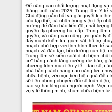
Để nâng cao chất lượng hoạt động và 
tháng cuối năm 2025, Trung tâm Y tế s
Chủ động nắm bắt và giải quyết kịp thờ
của tập thể, cá nhân trong việc tiếp nh
hướng để đảm bảo tiến độ, chất lượng 
quyền địa phương hai cấp. Trung tâm c
quyền, và nâng cao năng lực quản lý đ
đẩy mạnh kiểm tra, giám sát, hỗ trợ chu
hoạch phù hợp với tình hình thực tế sa
hoạch và đào tạo, bồi dưỡng cán bộ, ưu
Trung tâm sẽ kiểm soát dịch bệnh chặt 
cơ" bằng cách tăng cường dự báo, giám
chương trình mục tiêu y tế - dân số, c
phá bằng cách nâng cao năng lực chuyê
chữa bệnh, với mục tiêu hiệu quả điều tr
sẽ tiên phong chuyển đổi số toàn diện,
cao sự hài lòng của người bệnh. Việc n
vụ y tế thông minh, khám chữa bệnh từ x