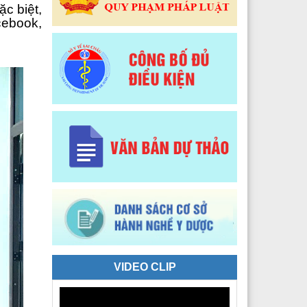
c biệt,
 Y tế Phường Tân Phong
cebook,
 Y tế phường Đoàn Kết
Y tế xã Sì Lở Lầu
 Y tế xã Hồng Thu
 Y tế xã Phong Thổ
 Y tế xã Nậm Hàng
 Y tế xã Bum Nưa
 Y tế xã Mù Cả
 Y tế xã Mường Tè
 Y tế xã Pu Sam Cáp
VIDEO CLIP
 Y tế xã Nậm Mạ