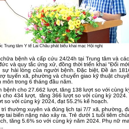
Trạm 
Trạm 
Trạm
Trạm 
 Trung tâm Y tế Lai Châu phát biểu khai mạc Hội nghị
Trạm
 chữa bệnh và cấp cứu 24/24h tại Trung tâm và các
đức và quy tắc ứng xử, đồng thời triển khai "Đổi mớ
Trạm 
i sự hài lòng của người bệnh. Đặc biệt, Đề án 18
trợ tuyến xã, phường và chuyển giao kỹ thuật chuy
Trạm 
n môn trong 6 tháng đầu năm.
Trạm
 bệnh cho 27.662 lượt, tăng 138 lượt so với cùng k
ú cho 434 lượt, tăng 366 lượt so với cùng kỳ 2024. Đ
Trạm
ượt so với cùng kỳ 2024, đạt 55.2% kế hoạch.
rì thường xuyên và đúng lịch tại 7/7 xã, phường, 
Trạm
p tai biến nặng nào xảy ra. Trẻ dưới 1 tuổi tiêm ch
oạch, tăng 5.6% so với cùng kỳ năm 2024. Phụ nữ ma
..