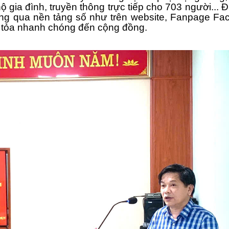
gia đình, truyền thông trực tiếp cho 703 người... Đặ
Trạm
hông qua nền tảng số như trên website, Fanpage Fa
an tỏa nhanh chóng đến cộng đồng.
Trạm
Trạm 
Trạm
Trạm
Trạm
Trạm
Trạm
Trạm
Trạm
Trạm