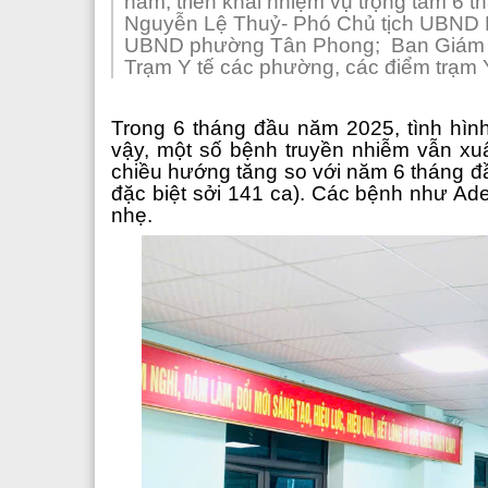
năm, triển khai nhiệm vụ trọng tâm 6 
Các phòng chức năng
Văn phòng
Nguyễn Lệ Thuỷ- Phó Chủ tịch UBND P
UBND phường Tân Phong; Ban Giám đố
Nguyên lãnh đạo sở y tế qua các thời kỳ
Phòng tổ chức cán bộ
Trạm Y tế các phường, các điểm trạm Y
Đảng bộ Sở y tế
Phòng kế hoạch tài chính
Trong 6 tháng đầu năm 2025, tình hìn
Đoàn Thanh Niên
Phòng nghiệp vụ y
vậy, một số bệnh truyền nhiễm vẫn xuấ
chiều hướng tăng so với năm 6 tháng đ
Phòng nghiệp vụ dược
đặc biệt sởi 141 ca). Các bệnh như Ade
nhẹ.
Phòng bảo trợ - trẻ em và phò