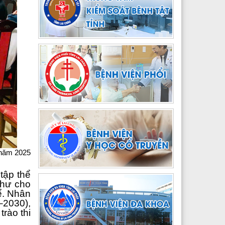
 năm 2025
tập thể
thư cho
ể. Nhân
5–2030),
rào thi