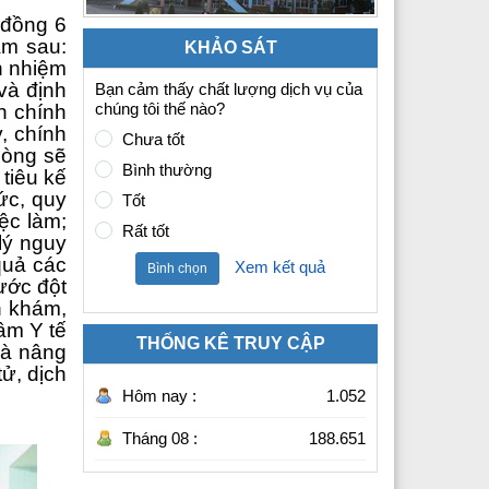
 đồng 6
âm sau:
KHẢO SÁT
h nhiệm
và định
Bạn cảm thấy chất lượng dịch vụ của
chúng tôi thế nào?
h chính
, chính
Chưa tốt
hòng sẽ
Bình thường
tiêu kế
ức, quy
Tốt
ệc làm;
Rất tốt
lý nguy
quả các
Xem kết quả
Bình chọn
ước đột
h khám,
tâm Y tế
THỐNG KÊ TRUY CẬP
và nâng
ử, dịch
Hôm nay :
1.052
Tháng 08 :
188.651