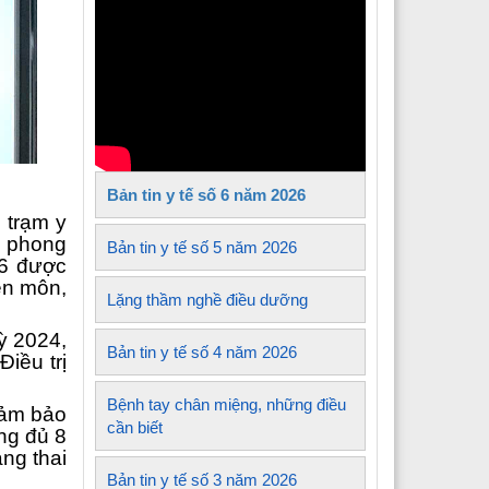
Y tế xã Tủa Sín Chải
Y tế xã Sìn Hồ
 Y tế xã Mường Kim
Y tế xã Lê Lợi
Bản tin y tế số 6 năm 2026
 Y tế xã Nậm Sỏ
 trạm y
i phong
Y tế xã Sin Suối Hồ
Bản tin y tế số 5 năm 2026
16 được
ên môn,
Y tế xã Pa Tần
Lặng thầm nghề điều dưỡng
 Y tế xã Mường Mô
ỳ 2024,
Bản tin y tế số 4 năm 2026
iều trị
 Y tế xã Than Uyên
Bệnh tay chân miệng, những điều
đảm bảo
 Y tế xã Mường Khoa
cần biết
ủng đủ 8
ng thai
Bản tin y tế số 3 năm 2026