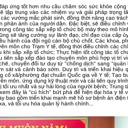
đáp ứng tốt hơn nhu cầu chăm sóc sức khỏe cộng
ẽ tập trung vào các nhiệm vụ và giải pháp trọng t
i các vướng mắc phát sinh, đồng thời nâng cao trác
ận phản ánh của người dân. Đặc biệt, sẽ điều chỉnh 
trong công tác sắp xếp tổ chức bộ máy theo mô hìn
ũng sẽ tăng cường sự lãnh đạo, chỉ đạo của cấp ủy
iều hành của đội ngũ cán bộ chủ chốt. Các khoa, p
yên môn cho Trạm Y tế, đồng thời điều chỉnh các chỉ 
u khi sắp xếp tổ chức; Thực hiện tốt công tác tổ ch
 tiên sắp xếp đào tạo chuyên môn phù hợp vị trí vi
chẽ, chuyển đổi tư duy từ "chống dịch" sang "quản 
 sát và cảnh báo sớm. Duy trì và triển khai hiệu 
ủng cố xã/phường đạt chuẩn Quốc gia về Y tế; Tạo b
n môn, ứng dụng kỹ thuật mới và cải tiến quy trìn
ị tối ưu nhất và sự hài lòng của người bệnh; Trung 
 xem đây là "cú hích" bứt phá để hiện đại hóa y tế 
ày bao gồm triển khai mạnh mẽ hồ sơ bệnh án điện t
a, và tối ưu hóa quản lý hành chính...