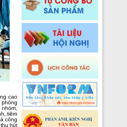
Y tế xã Pa Ủ
Đào tạo, Nghiên cứu khoa học và Công nghệ thông t
 Y tế xã Khun Há
Y tế xã Tả Lèng
 Y tế xã Khoen On
 Y tế xã Dào San
 Y tế xã Thu Lũm
 Y tế xã Nậm Tăm
 Y tế xã Bum Tở
âng cao
2024
 Y tế xã Nậm Cuổi
g phòng
n nhóm,
Y tế xã Bình Lư
h, tiêm
là công
Y tế xã Khổng Lào
thu hút