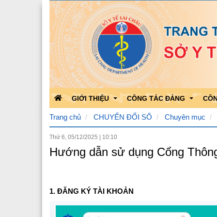
GIỚI THIỆU
CÔNG TÁC ĐẢNG
CÔN
Trang chủ
CHUYỂN ĐỔI SỐ
Chuyên mục
Thứ 6, 05/12/2025
|
10:10
Chức năng nhiệm vụ
Học tập theo Bác
Kết 
Hướng dẫn sử dụng Cổng Thông t
Bộ máy tổ chức
Bảo vệ nền tảng của Đảng
Kết 
Quá trình phát triển
Hoạt động của Đảng
Công
1. ĐĂNG KÝ TÀI KHOẢN
Lãnh đạo Sở Y tế
Triển khai văn bản của Đản