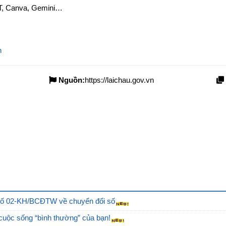
T, Canva, Gemini…
n
Nguồn:
https://laichau.gov.vn
 số 02-KH/BCĐTW về chuyển đổi số
 cuộc sống “bình thường” của bạn!