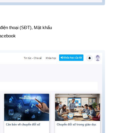
BVĐK Pa Há
Trạm 
BVĐK Nậm Nhùn
Trạm
 điện thoại (SĐT), Mật khẩu
BVĐK Mường Tè
Trạm 
Facebook
BVĐK Tam Đường
Trạm
BVĐK Tân Uyên
Trạm
BVĐK Than Uyên
Trạm
BVĐK Sìn Hồ
Trạm
BVĐK Phong Thổ
Trạm
DS đăng ký trước năm 
Trạm
Trạm 
Trạm 