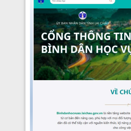
Các phòng chức năng
Văn phòng
Nguyên lãnh đạo sở y tế qua các thời kỳ
Phòng tổ chức cán bộ
Đảng bộ Sở y tế
Phòng kế hoạch tài chính
Đoàn Thanh Niên
Phòng nghiệp vụ y
Phòng nghiệp vụ dược
Phòng bảo trợ - trẻ em và phò