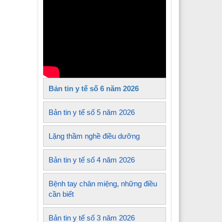
Y tế xã Tủa Sín Chải
Y tế xã Sìn Hồ
 Y tế xã Mường Kim
Y tế xã Lê Lợi
Bản tin y tế số 6 năm 2026
 Y tế xã Nậm Sỏ
Y tế xã Sin Suối Hồ
Bản tin y tế số 5 năm 2026
Y tế xã Pa Tần
Lặng thầm nghề điều dưỡng
 Y tế xã Mường Mô
Bản tin y tế số 4 năm 2026
 Y tế xã Than Uyên
Bệnh tay chân miệng, những điều
 Y tế xã Mường Khoa
cần biết
Bản tin y tế số 3 năm 2026