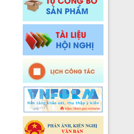
Y tế xã Pa Ủ
Đào tạo, Nghiên cứu khoa học và Công nghệ thông t
 Y tế xã Khun Há
Y tế xã Tả Lèng
 Y tế xã Khoen On
 Y tế xã Dào San
 Y tế xã Thu Lũm
 Y tế xã Nậm Tăm
 Y tế xã Bum Tở
2024
 Y tế xã Nậm Cuổi
Y tế xã Bình Lư
Y tế xã Khổng Lào