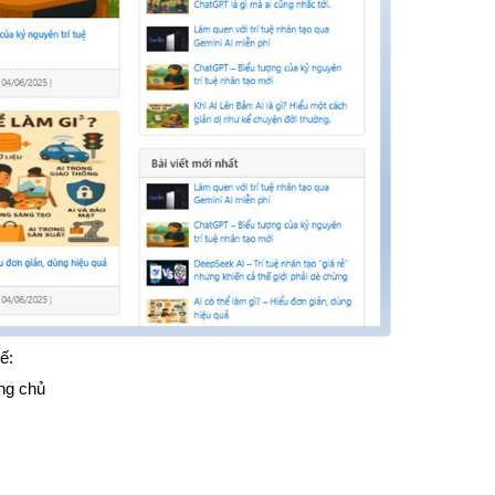
ế:
ang chủ