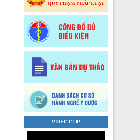
 Y tế Phường Tân Phong
 Y tế phường Đoàn Kết
Y tế xã Sì Lở Lầu
 Y tế xã Hồng Thu
 Y tế xã Phong Thổ
 Y tế xã Nậm Hàng
 Y tế xã Bum Nưa
 Y tế xã Mù Cả
 Y tế xã Mường Tè
 Y tế xã Pu Sam Cáp
VIDEO CLIP
 Y tế xã Nậm Mạ