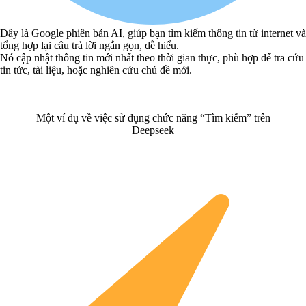
Đây là Google phiên bản AI, giúp bạn tìm kiếm thông tin từ internet và
tổng hợp lại câu trả lời ngắn gọn, dễ hiểu.
Nó cập nhật thông tin mới nhất theo thời gian thực, phù hợp để tra cứu
tin tức, tài liệu, hoặc nghiên cứu chủ đề mới.
Một ví dụ về việc sử dụng chức năng “Tìm kiếm” trên
Deepseek