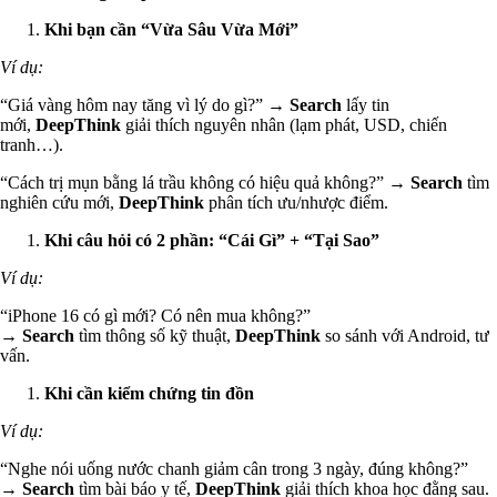
Khi bạn cần “Vừa Sâu Vừa Mới”
Ví dụ:
“Giá vàng hôm nay tăng vì lý do gì?” →
Search
lấy tin
mới,
DeepThink
giải thích nguyên nhân (lạm phát, USD, chiến
tranh…).
“Cách trị mụn bằng lá trầu không có hiệu quả không?” →
Search
tìm
nghiên cứu mới,
DeepThink
phân tích ưu/nhược điểm.
Khi câu hỏi có 2 phần:
“Cái Gì” + “Tại Sao”
Ví dụ:
“iPhone 16 có gì mới? Có nên mua không?”
→
Search
tìm thông số kỹ thuật,
DeepThink
so sánh với Android, tư
vấn.
Khi cần kiểm chứng tin đồn
Ví dụ:
“Nghe nói uống nước chanh giảm cân trong 3 ngày, đúng không?”
→
Search
tìm bài báo y tế,
DeepThink
giải thích khoa học đằng sau.