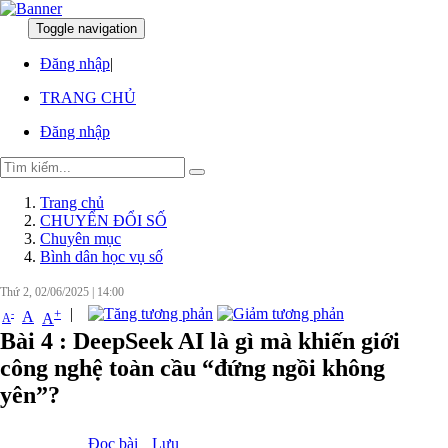
Toggle navigation
:
:
Đăng nhập
|
TRANG CHỦ
Đăng nhập
Trang chủ
CHUYỂN ĐỔI SỐ
Chuyên mục
Bình dân học vụ số
Thứ 2, 02/06/2025
|
14:00
|
+
-
A
A
A
Bài 4 : DeepSeek AI là gì mà khiến giới
công nghệ toàn cầu “đứng ngồi không
yên”?
Đọc bài
Lưu