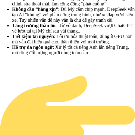
chỉnh sửa thoải mái, làm cộng đồng “phát cuồng”.
Không cần “hàng xịn”
: Dù Mỹ cấm chip mạnh, DeepSeek vẫn
tạo AI “khủng” với phần cứng trung bình, như xe đạp vượt siêu
xe. Tuy nhiên vấn đề này vẫn là chủ đề gây tranh cãi.
Tăng trưởng thần tốc
: Từ vô danh, DeepSeek vượt ChatGPT
về lượt tải tại Mỹ chỉ sau vài tháng..
Tiết kiệm tài nguyên
: Tối ưu hóa thuật toán, dùng ít GPU hơn
mà vẫn đạt hiệu quả cao, thân thiện với môi trường.
Hỗ trợ đa ngôn ngữ
: Xử lý tốt cả tiếng Anh lẫn tiếng Trung,
mở rộng đối tượng người dùng toàn cầu.