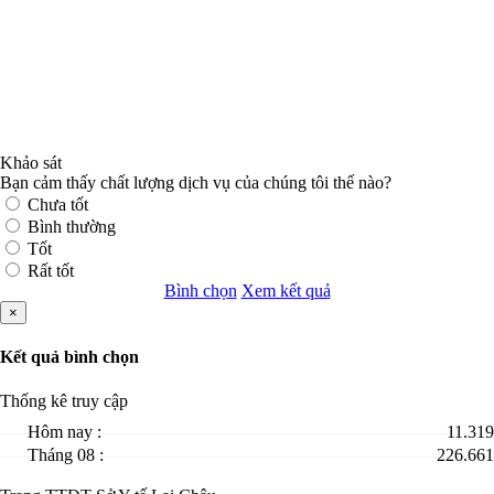
Khảo sát
Bạn cảm thấy chất lượng dịch vụ của chúng tôi thế nào?
Chưa tốt
Bình thường
Tốt
Rất tốt
Bình chọn
Xem kết quả
×
Kết quả bình chọn
Thống kê truy cập
Hôm nay :
11.319
Tháng 08 :
226.661