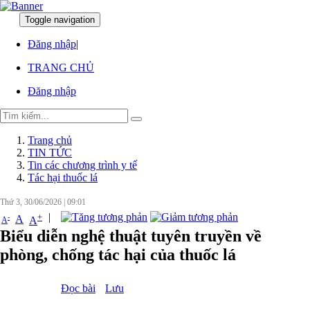
Toggle navigation
:
:
Đăng nhập
|
TRANG CHỦ
Đăng nhập
Trang chủ
TIN TỨC
Tin các chương trình y tế
Tác hại thuốc lá
Thứ 3, 30/06/2026
|
09:01
|
+
-
A
A
A
Biểu diễn nghệ thuật tuyên truyền về
phòng, chống tác hại của thuốc lá
Đọc bài
Lưu