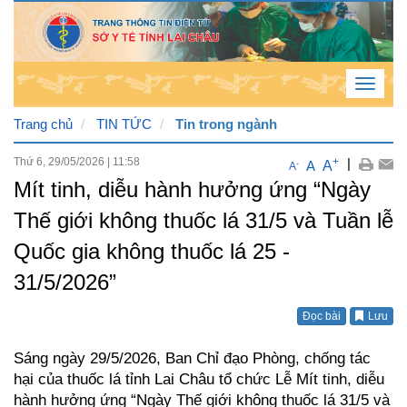
Toggle
navigat
Trang chủ
TIN TỨC
Tin trong ngành
Thứ 6, 29/05/2026
|
11:58
+
|
A
A
-
A
Thứ
Mít tinh, diễu hành hưởng ứng “Ngày
6 , 7
Thế giới không thuốc lá 31/5 và Tuần lễ
/ 8 /
Quốc gia không thuốc lá 25 -
2026
31/5/2026”
10
:
19
:
Đọc bài
Lưu
42
Sáng ngày 29/5/2026, Ban Chỉ đạo Phòng, chống tác
AM
hại của thuốc lá tỉnh Lai Châu tổ chức Lễ Mít tinh, diễu
hành hưởng ứng “Ngày Thế giới không thuốc lá 31/5 và