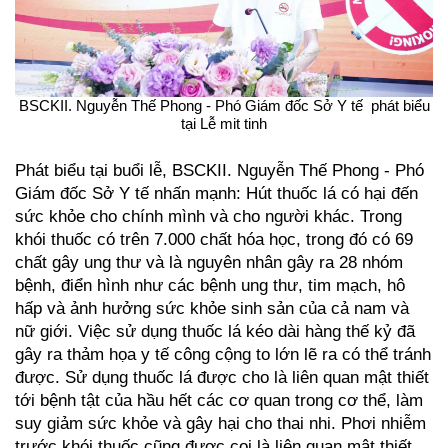
BSCKII. Nguyễn Thế Phong - Phó Giám đốc Sở Y tế phát biểu
tại Lễ mit tinh
Phát biểu tại buổi lễ, BSCKII. Nguyễn Thế Phong - Phó
Giám đốc Sở Y tế nhấn mạnh: Hút thuốc lá có hại đến
sức khỏe cho chính mình và cho người khác. Trong
khói thuốc có trên 7.000 chất hóa học, trong đó có 69
chất gây ung thư và là nguyên nhân gây ra 28 nhóm
bệnh, điển hình như các bệnh ung thư, tim mạch, hô
hấp và ảnh hưởng sức khỏe sinh sản của cả nam và
nữ giới. Việc sử dụng thuốc lá kéo dài hàng thế kỷ đã
gây ra thảm họa y tế công cộng to lớn lẽ ra có thể tránh
được. Sử dụng thuốc lá được cho là liên quan mật thiết
tới bệnh tật của hầu hết các cơ quan trong cơ thể, làm
suy giảm sức khỏe và gây hại cho thai nhi. Phơi nhiễm
trước khói thuốc cũng được coi là liên quan mật thiết