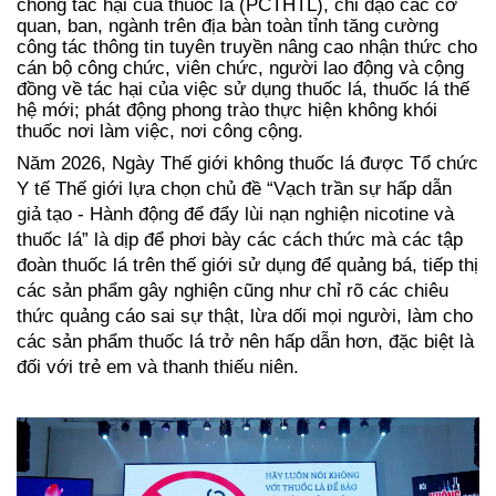
chống tác hại của thuốc lá (PCTHTL), chỉ đạo các cơ
quan, ban, ngành trên địa bàn toàn tỉnh tăng cường
công tác thông tin tuyên truyền nâng cao nhận thức cho
cán bộ công chức, viên chức, người lao động và cộng
đồng về tác hại của việc sử dụng thuốc lá, thuốc lá thế
hệ mới; phát động phong trào thực hiện không khói
thuốc nơi làm việc, nơi công cộng.
Năm 2026, Ngày Thế giới không thuốc lá được Tổ chức
Y tế Thế giới lựa chọn chủ đề “Vạch trần sự hấp dẫn
giả tạo - Hành động để đẩy lùi nạn nghiện nicotine và
thuốc lá” là dịp để phơi bày các cách thức mà các tập
đoàn thuốc lá trên thế giới sử dụng để quảng bá, tiếp thị
các sản phẩm gây nghiện cũng như chỉ rõ các chiêu
thức quảng cáo sai sự thật, lừa dối mọi người, làm cho
các sản phẩm thuốc lá trở nên hấp dẫn hơn, đặc biệt là
đối với trẻ em và thanh thiếu niên.