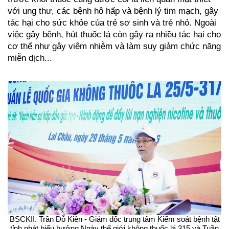
với ung thư, các bệnh hô hấp và bệnh lý tim mạch, gây
tác hại cho sức khỏe của trẻ sơ sinh và trẻ nhỏ. Ngoài
việc gây bệnh, hút thuốc lá còn gây ra nhiều tác hại cho
cơ thể như gây viêm nhiễm và làm suy giảm chức năng
miễn dịch...
BSCKII. Trần Đỗ Kiên - Giám đốc trung tâm Kiểm soát bệnh tật
tỉnh phát biểu hưởng Ngày thế giới không thuốc lá 315 và Tuần