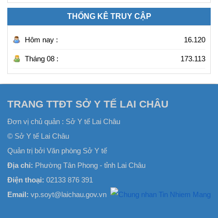
THỐNG KÊ TRUY CẬP
Hôm nay :
16.120
Tháng 08 :
173.113
TRANG TTĐT SỞ Y TẾ LAI CHÂU
Đơn vị chủ quản :
Sở Y tế Lai Châu
© Sở Y tế Lai Châu
Quản trị bởi Văn phòng Sở Y tế
Địa chỉ:
Phường Tân Phong - tỉnh Lai Châu
Điện thoại:
02133 876 391
Email:
vp.soyt@laichau.gov.vn