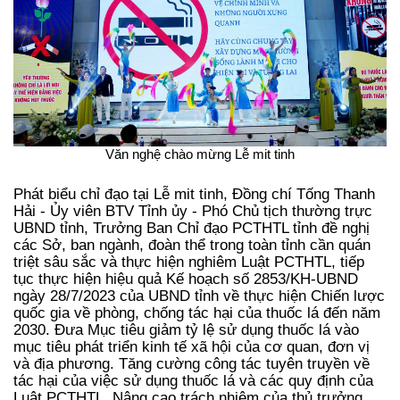
Văn nghệ chào mừng Lễ mit tinh
Phát biểu chỉ đạo tại Lễ mit tinh, Đồng chí Tống Thanh
Hải - Ủy viên BTV Tỉnh ủy - Phó Chủ tịch thường trực
UBND tỉnh, Trưởng Ban Chỉ đạo PCTHTL tỉnh đề nghị
các Sở, ban ngành, đoàn thể trong toàn tỉnh cần quán
triệt sâu sắc và thực hiện nghiêm Luật PCTHTL, tiếp
tục thực hiện hiệu quả Kế hoạch số 2853/KH-UBND
ngày 28/7/2023 của UBND tỉnh về thực hiện Chiến lược
quốc gia về phòng, chống tác hại của thuốc lá đến năm
2030. Đưa Mục tiêu giảm tỷ lệ sử dụng thuốc lá vào
mục tiêu phát triển kinh tế xã hội của cơ quan, đơn vị
và địa phương. Tăng cường công tác tuyên truyền về
tác hại của việc sử dụng thuốc lá và các quy định của
Luật PCTHTL. Nâng cao trách nhiệm của thủ trưởng