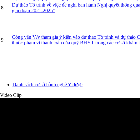
Dự thảo Tờ trình về việc đề nghị ban hành Nghị quyết thông qua
8
giai đoạn 2021-2025"
Công văn V/v tham gia ý kiến vào dự thảo Tờ trình và dự thảo 
9
thuộc phạm vi thanh toán của quỹ BHYT trong các cơ sở khám b
Danh sách cơ sở hành nghề Y dược
Video Clip