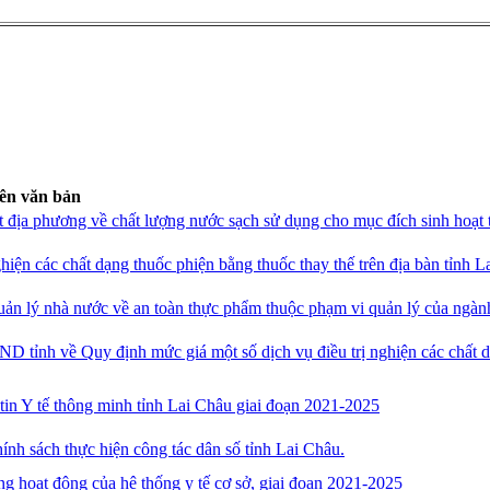
ên văn bản
 địa phương về chất lượng nước sạch sử dụng cho mục đích sinh hoạt 
iện các chất dạng thuốc phiện bằng thuốc thay thế trên địa bàn tỉnh L
ản lý nhà nước về an toàn thực phẩm thuộc phạm vi quản lý của ngàn
D tỉnh về Quy định mức giá một số dịch vụ điều trị nghiện các chất 
tin Y tế thông minh tỉnh Lai Châu giai đoạn 2021-2025
nh sách thực hiện công tác dân số tỉnh Lai Châu.
g hoạt động của hệ thống y tế cơ sở, giai đoạn 2021-2025