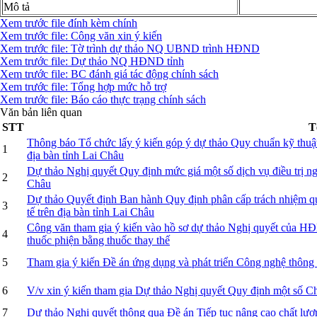
Mô tả
Xem trước file đính kèm chính
Xem trước file: Công văn xin ý kiến
Xem trước file: Tờ trình dự thảo NQ UBND trình HĐND
Xem trước file: Dự thảo NQ HĐND tỉnh
Xem trước file: BC đánh giá tác động chính sách
Xem trước file: Tổng hợp mức hỗ trợ
Xem trước file: Báo cáo thực trạng chính sách
Văn bản liên quan
STT
T
Thông báo Tổ chức lấy ý kiến góp ý dự thảo Quy chuẩn kỹ thuật
1
địa bàn tỉnh Lai Châu
Dự thảo Nghị quyết Quy định mức giá một số dịch vụ điều trị ngh
2
Châu
Dự thảo Quyết định Ban hành Quy định phân cấp trách nhiệm qu
3
tế trên địa bàn tỉnh Lai Châu
Công văn tham gia ý kiến vào hồ sơ dự thảo Nghị quyết của HĐN
4
thuốc phiện bằng thuốc thay thế
5
Tham gia ý kiến Đề án ứng dụng và phát triển Công nghệ thông 
6
V/v xin ý kiến tham gia Dự thảo Nghị quyết Quy định một số Chí
7
Dự thảo Nghị quyết thông qua Đề án Tiếp tục nâng cao chất lượn