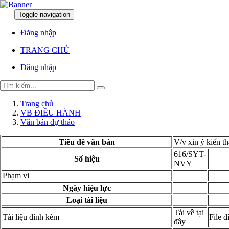
Toggle navigation
:
:
Đăng nhập
|
TRANG CHỦ
Đăng nhập
Trang chủ
VB ĐIỀU HÀNH
Văn bản dự thảo
Tiêu đề văn bản
V/v xin ý kiến t
616/SYT-
Số hiệu
NVY
Phạm vi
Ngày hiệu lực
Loại tài liệu
Tải về tại
Tài liệu đính kèm
File 
đây