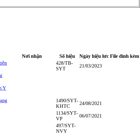
Nơi nhận
Số hiệu
Ngày hiệu lưc
File đính kèm
trên
428/TB-
21/03/2023
SYT
ai
h Y
dạng
1490/SYT-
24/08/2021
KHTC
1134/SYT-
06/07/2021
VP
497/SYT-
NVY