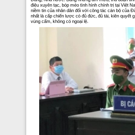
Các phòng chức năng
Văn phòng
điệu xuyên tạc, bóp méo tình hình chính trị tại Việt N
niềm tin của nhân dân đối với công tác cán bộ của 
Nguyên lãnh đạo sở y tế qua các thời kỳ
Phòng tổ chức cán bộ
nhất là cấp chiến lược có đủ đức, đủ tài, kiên quyế
vùng cấm, không có ngoại lệ.
Đảng bộ Sở y tế
Phòng kế hoạch tài chính
Đoàn Thanh Niên
Phòng nghiệp vụ y
Phòng nghiệp vụ dược
Phòng bảo trợ - trẻ em và phò