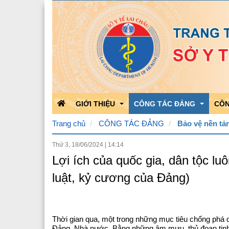
GIỚI THIỆU
CÔNG TÁC ĐẢNG
CÔN
Trang chủ
CÔNG TÁC ĐẢNG
Bảo vệ nền tả
Thứ 3, 18/06/2024
|
14:14
Chức năng nhiệm vụ
Học tập theo Bác
Kết 
Lợi ích của quốc gia, dân tộc lu
Bộ máy tổ chức
Bảo vệ nền tảng của Đảng
Kết 
luật, kỷ cương của Đảng)
Quá trình phát triển
Hoạt động của Đảng
Công
Lãnh đạo Sở Y tế
Triển khai văn bản của Đản
Thời gian qua, một trong những mục tiêu chống phá d
Đảng, Nhà nước. Bằng những âm mưu, thủ đoạn tinh v