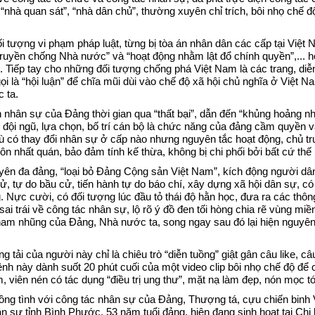
“nhà quan sát”, “nhà dân chủ”, thường xuyên chỉ trích, bôi nhọ chế đ
Trạm
Trạm
 tượng vi phạm pháp luật, từng bị tòa án nhân dân các cấp tại Việt 
ruyền chống Nhà nước” và “hoạt động nhằm lật đổ chính quyền”,... h
i. Tiếp tay cho những đối tượng chống phá Việt Nam là các trang, diễ
Trạm 
i là “hội luận” để chĩa mũi dùi vào chế độ xã hội chủ nghĩa ở Việt N
 ta.
Trạm
 nhân sự của Đảng thời gian qua “thất bại”, dẫn đến “khủng hoảng n
bị đội ngũ, lựa chọn, bố trí cán bộ là chức năng của đảng cầm quyền v
Trạm
 có thay đổi nhân sự ở cấp nào nhưng nguyên tắc hoạt động, chủ t
n nhất quán, bảo đảm tính kế thừa, không bị chi phối bởi bất cứ thế 
Trạm
yên đa đảng, “loại bỏ Đảng Cộng sản Việt Nam”, kích động người dâ
 cử, tự do bầu cử, tiến hành tự do báo chí, xây dựng xã hội dân sự, có
Trạm
Nực cười, có đối tượng lúc đầu tỏ thái độ hằn học, đưa ra các thông
 sai trái về công tác nhân sự, lộ rõ ý đồ đen tối hòng chia rẽ vùng miề
Trạm
ham nhũng của Đảng, Nhà nước ta, song ngay sau đó lại hiện nguyên
Trạm
ải của người này chỉ là chiêu trò “diễn tuồng” giật gân câu like, câ
nh này dành suốt 20 phút cuối của một video clip bôi nhọ chế độ để
Trạm
ên nén có tác dụng “điều trị ung thư”, mặt nạ làm đẹp, nón mọc tóc
đồng tình với công tác nhân sự của Đảng, Thượng tá, cựu chiến binh
Trạm
ự tỉnh Bình Phước, 53 năm tuổi đảng, hiện đang sinh hoạt tại Chi