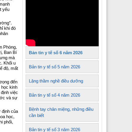
 mạnh
Y tế xã Tủa Sín Chải
t yếu
Y tế xã Sìn Hồ
ường”.
hỉ khi đó
 Y tế xã Mường Kim
nhân
Y tế xã Lê Lợi
ăn Phòng,
ị, Ban Bí
Bản tin y tế số 6 năm 2026
 Y tế xã Nậm Sỏ
nhưng mà
c. Khối u
Y tế xã Sin Suối Hồ
Bản tin y tế số 5 năm 2026
hế độ, mất
Y tế xã Pa Tần
Lặng thầm nghề điều dưỡng
trọng đến
 học kinh
 Y tế xã Mường Mô
định việc
Bản tin y tế số 4 năm 2026
ước và sự
 Y tế xã Than Uyên
Bệnh tay chân miệng, những điều
y định của
 Y tế xã Mường Khoa
cần biết
hoa học,
i phối,
Bản tin y tế số 3 năm 2026