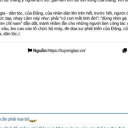
ia - dân tộc, của Đảng, của nhân dân lên trên hết, trước hết, người
 tạp, nhạy cảm này như: phải “có con mắt tinh đời”; “đừng nhìn gà
 “kim chỉ nam” dẫn dắt, tránh nhầm lẫn cho những người làm công tác 
sâu, leo cao vào tổ chức bộ máy, đe dọa sự phát triển của Đảng, c
, dân tộc./.
Nguồn:
https://tuyengiao.vn/
cần phải loại bỏ