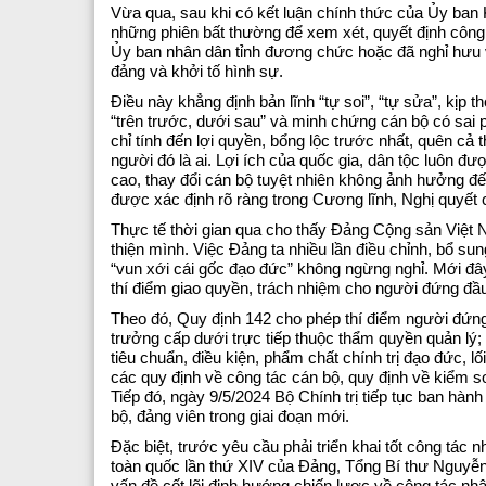
Vừa qua, sau khi có kết luận chính thức của Ủy ban 
những phiên bất thường để xem xét, quyết định công 
Ủy ban nhân dân tỉnh đương chức hoặc đã nghỉ hưu v
đảng và khởi tố hình sự.
Điều này khẳng định bản lĩnh “tự soi”, “tự sửa”, kịp
“trên trước, dưới sau” và minh chứng cán bộ có sai
chỉ tính đến lợi quyền, bổng lộc trước nhất, quên cả t
người đó là ai. Lợi ích của quốc gia, dân tộc luôn đượ
cao, thay đổi cán bộ tuyệt nhiên không ảnh hưởng đế
được xác định rõ ràng trong Cương lĩnh, Nghị quyế
Thực tế thời gian qua cho thấy Đảng Cộng sản Việt N
thiện mình. Việc Đảng ta nhiều lần điều chỉnh, bổ su
“vun xới cái gốc đạo đức” không ngừng nghỉ. Mới đâ
thí điểm giao quyền, trách nhiệm cho người đứng đầu
Theo đó, Quy định 142 cho phép thí điểm người đứng
trưởng cấp dưới trực tiếp thuộc thẩm quyền quản lý;
tiêu chuẩn, điều kiện, phẩm chất chính trị đạo đức, l
các quy định về công tác cán bộ, quy định về kiểm s
Tiếp đó, ngày 9/5/2024 Bộ Chính trị tiếp tục ban 
bộ, đảng viên trong giai đoạn mới.
Đặc biệt, trước yêu cầu phải triển khai tốt công tác
toàn quốc lần thứ XIV của Đảng, Tổng Bí thư Nguyễn
vấn đề cốt lõi định hướng chiến lược về công tác nh