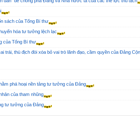
ân dân” để chống phá Đảng và Nhà nước ta của các thế lực thù địch
i
uốn sách của Tổng Bí thư
uyển hóa tư tưởng lệch lạc
g của Tổng Bí thư
i trái, thù địch đòi xóa bỏ vai trò lãnh đạo, cầm quyền của Đảng Cộ
” nhằm phá hoại nền tảng tư tưởng của Đảng
nhân của tham nhũng
ng tư tưởng của Đảng