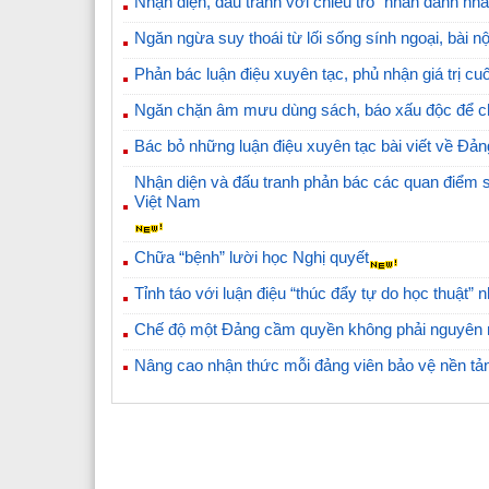
Nhận diện, đấu tranh với chiêu trò “nhân danh nh
Ngăn ngừa suy thoái từ lối sống sính ngoại, bài nộ
Phản bác luận điệu xuyên tạc, phủ nhận giá trị c
Ngăn chặn âm mưu dùng sách, báo xấu độc để ch
Bác bỏ những luận điệu xuyên tạc bài viết về Đản
Nhận diện và đấu tranh phản bác các quan điểm sa
Việt Nam
Chữa “bệnh” lười học Nghị quyết
Tỉnh táo với luận điệu “thúc đẩy tự do học thuật
Chế độ một Đảng cầm quyền không phải nguyên 
Nâng cao nhận thức mỗi đảng viên bảo vệ nền tả