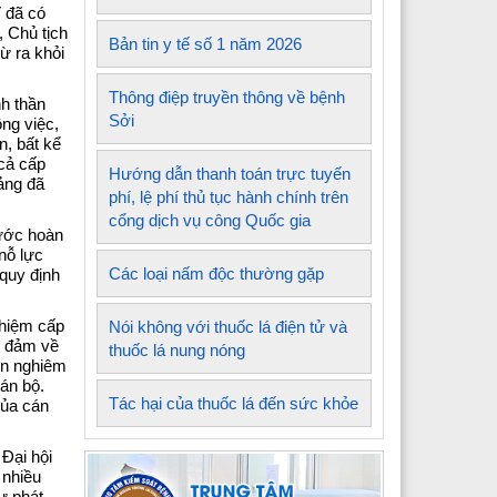
V đã có
, Chủ tịch
Bản tin y tế số 1 năm 2026
ừ ra khỏi
Thông điệp truyền thông về bệnh
nh thần
Sởi
ng việc,
n, bất kể
 cả cấp
Hướng dẫn thanh toán trực tuyến
ảng đã
phí, lệ phí thủ tục hành chính trên
cổng dịch vụ công Quốc gia
bước hoàn
nỗ lực
Các loại nấm độc thường gặp
quy định
nhiệm cấp
Nói không với thuốc lá điện tử và
o đảm về
thuốc lá nung nóng
iện nghiêm
án bộ.
Tác hại của thuốc lá đến sức khỏe
của cán
 Đại hội
 nhiều
ự phát