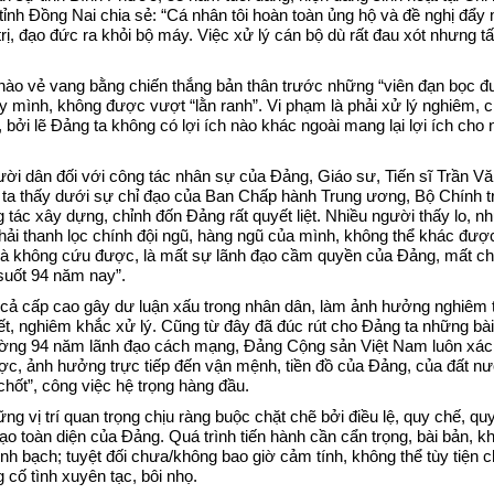
ỉnh Đồng Nai chia sẻ: “Cá nhân tôi hoàn toàn ủng hộ và đề nghị đẩy
Trạm 
rị, đạo đức ra khỏi bộ máy. Việc xử lý cán bộ dù rất đau xót nhưng tấ
Trạm 
nào vẻ vang bằng chiến thắng bản thân trước những “viên đạn bọc đ
ấy mình, không được vượt “lằn ranh”. Vi phạm là phải xử lý nghiêm, c
Trạm
i lẽ Đảng ta không có lợi ích nào khác ngoài mang lại lợi ích cho 
Trạm 
ời dân đối với công tác nhân sự của Đảng, Giáo sư, Tiến sĩ Trần V
 ta thấy dưới sự chỉ đạo của Ban Chấp hành Trung ương, Bộ Chính tr
Trạm
tác xây dựng, chỉnh đốn Đảng rất quyết liệt. Nhiều người thấy lo, 
phải thanh lọc chính đội ngũ, hàng ngũ của mình, không thể khác đượ
Trạm 
hát là không cứu được, là mất sự lãnh đạo cầm quyền của Đảng, mất c
suốt 94 năm nay”.
Trạm 
 cả cấp cao gây dư luận xấu trong nhân dân, làm ảnh hưởng nghiêm 
t, nghiêm khắc xử lý. Cũng từ đây đã đúc rút cho Đảng ta những bài
Trạm
đường 94 năm lãnh đạo cách mạng, Đảng Cộng sản Việt Nam luôn xác 
ược, ảnh hưởng trực tiếp đến vận mệnh, tiền đồ của Đảng, của đất n
Trạm
hốt”, công việc hệ trọng hàng đầu.
ng vị trí quan trọng chịu ràng buộc chặt chẽ bởi điều lệ, quy chế, qu
Trạm
o toàn diện của Đảng. Quá trình tiến hành cần cẩn trọng, bài bản, k
nh bạch; tuyệt đối chưa/không bao giờ cảm tính, không thể tùy tiện ch
cố tình xuyên tạc, bôi nhọ.