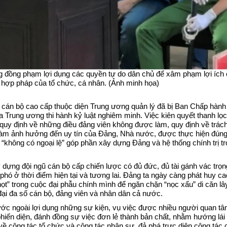
BVĐK Pa Há
Trạm 
BVĐK Nậm Nhùn
Trạm
BVĐK Mường Tè
Trạm 
BVĐK Tam Đường
Trạm
đồng phạm lợi dụng các quyền tự do dân chủ để xâm phạm lợi ích
 hợp pháp của tổ chức, cá nhân. (Ảnh minh họa)
BVĐK Tân Uyên
Trạm
0 cán bộ cao cấp thuộc diện Trung ương quản lý đã bị Ban Chấp hành
BVĐK Than Uyên
Trạm
a Trung ương thi hành kỷ luật nghiêm minh. Việc kiên quyết thanh lọ
quy định về những điều đảng viên không được làm, quy định về trác
BVĐK Sìn Hồ
Trạm
 làm ảnh hưởng đến uy tín của Đảng, Nhà nước, được thực hiện đúng
 “không có ngoại lệ” góp phần xây dựng Đảng và hệ thống chính trị t
BVĐK Phong Thổ
Trạm
 dựng đội ngũ cán bộ cấp chiến lược có đủ đức, đủ tài gánh vác trọn
DS đăng ký trước năm 
Trạm
hó ở thời điểm hiện tại và tương lai. Đảng ta ngày càng phát huy ca
ọt” trong cuộc đại phẫu chính mình để ngăn chặn “nọc xấu” di căn lây
đại đa số cán bộ, đảng viên và nhân dân cả nước.
Trạm 
ớc ngoài lợi dụng những sự kiện, vụ việc được nhiều người quan tâm
Trạm 
phiến diện, đánh đồng sự việc đơn lẻ thành bản chất, nhằm hướng lái
ề công tác tổ chức và công tác nhân sự, đả phá trực diện công tác 