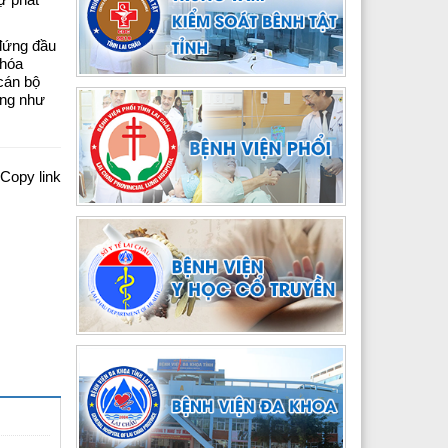
 đứng đầu
 hóa
cán bộ
ũng như
Copy link