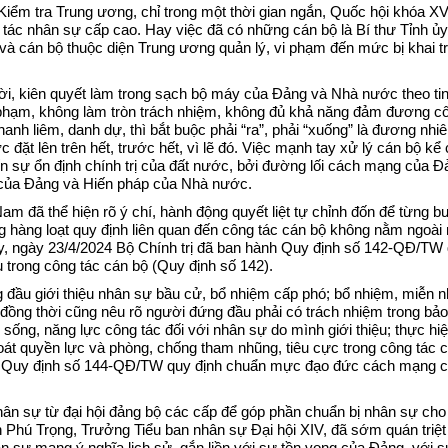
Kiểm tra Trung ương, chỉ trong một thời gian ngắn, Quốc hội khóa X
tác nhân sự cấp cao. Hay việc đã có những cán bộ là Bí thư Tỉnh ủy
à cán bộ thuộc diện Trung ương quản lý, vi phạm đến mức bị khai tr
 thời, kiên quyết làm trong sạch bộ máy của Đảng và Nhà nước theo ti
 phạm, không làm tròn trách nhiệm, không đủ khả năng đảm đương cô
hanh liêm, danh dự, thì bắt buộc phải “ra”, phải “xuống” là đương nhiê
c đặt lên trên hết, trước hết, vì lẽ đó. Việc mạnh tay xử lý cán bộ kể
n sự ổn định chính trị của đất nước, bởi đường lối cách mạng của Đ
t của Đảng và Hiến pháp của Nhà nước.
am đã thể hiện rõ ý chí, hành động quyết liệt tự chỉnh đốn để từng 
ng hàng loạt quy định liên quan đến công tác cán bộ không nằm ngoài 
y, ngày 23/4/2024 Bộ Chính trị đã ban hành Quy định số 142-QĐ/TW 
 trong công tác cán bộ (Quy định số 142).
 đầu giới thiệu nhân sự bầu cử, bổ nhiệm cấp phó; bổ nhiệm, miễn 
 đồng thời cũng nêu rõ người đứng đầu phải có trách nhiệm trong bả
ối sống, năng lực công tác đối với nhân sự do mình giới thiệu; thực h
oát quyền lực và phòng, chống tham nhũng, tiêu cực trong công tác c
hành Quy định số 144-QĐ/TW quy định chuẩn mực đạo đức cách mạng 
 nhân sự từ đại hội đảng bộ các cấp để góp phần chuẩn bị nhân sự cho
 Phú Trọng, Trưởng Tiểu ban nhân sự Đại hội XIV, đã sớm quán triệt
ân sự mang ý nghĩa lịch sử, gắn liền với sự tồn vong của Đảng, với s