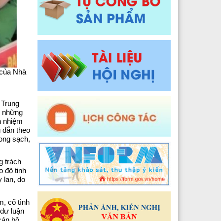
Y tế xã Pa Ủ
Đào tạo, Nghiên cứu khoa học và Công nghệ thông t
 Y tế xã Khun Há
Y tế xã Tả Lèng
 Y tế xã Khoen On
 của Nhà
 Y tế xã Dào San
 Trung
 Y tế xã Thu Lũm
c những
h nhiệm
 Y tế xã Nậm Tăm
 đắn theo
rong sạch,
 Y tế xã Bum Tở
g trách
2024
 Y tế xã Nậm Cuổi
o độ tinh
 lan, do
Y tế xã Bình Lư
, cố tình
Y tế xã Khổng Lào
 dư luận
cán bộ