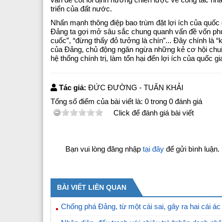
triển của đất nước.
Nhấn mạnh thông điệp bao trùm đặt lợi ích của quốc g
Đảng ta gợi mở sâu sắc chung quanh vấn đề vốn phức
cuốc”, “đừng thấy đỏ tưởng là chín”... Đây chính là
của Đảng, chủ động ngăn ngừa những kẻ cơ hội chui 
hệ thống chính trị, làm tổn hại đến lợi ích của quốc gia
Tác giả:
ĐỨC ĐƯỜNG - TUẤN KHẢI
Tổng số điểm của bài viết là:
0
trong
0
đánh giá
Click để đánh giá bài viết
Bạn vui lòng đăng nhập
tại đây
để gửi bình luận.
BÀI VIẾT LIÊN QUAN
Chống phá Đảng, từ một cái sai, gây ra hai cái ác 