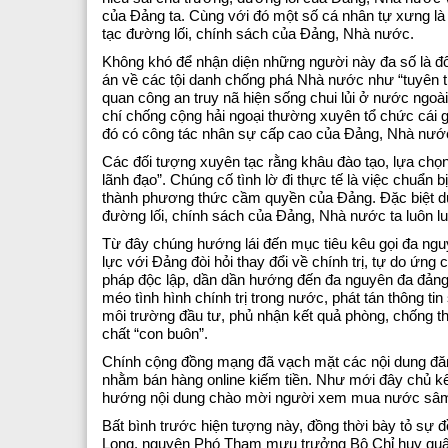
của Đảng ta. Cùng với đó một số cá nhân tự xưng là 
tạc đường lối, chính sách của Đảng, Nhà nước.
Không khó để nhận diện những người này đa số là đối
án về các tội danh chống phá Nhà nước như “tuyên t
quan công an truy nã hiện sống chui lủi ở nước ngoà
chí chống cộng hải ngoại thường xuyên tổ chức cái gọ
đó có công tác nhân sự cấp cao của Đảng, Nhà nước
Các đối tượng xuyên tạc rằng khâu đào tạo, lựa chọn
lãnh đạo”. Chúng cố tình lờ đi thực tế là việc chuẩn 
thành phương thức cầm quyền của Đảng. Đặc biệt dù
đường lối, chính sách của Đảng, Nhà nước ta luôn luô
Từ đây chúng hướng lái đến mục tiêu kêu gọi đa ngu
lực với Đảng đòi hỏi thay đổi về chính trị, tự do ứng
pháp độc lập, dần dần hướng đến đa nguyên đa đảng. 
méo tình hình chính trị trong nước, phát tán thông tin
môi trường đầu tư, phủ nhận kết quả phòng, chống t
chất “con buôn”.
Chính cộng đồng mạng đã vạch mặt các nội dung đăng t
nhằm bán hàng online kiếm tiền. Như mới đây chủ kê
hướng nội dung chào mời người xem mua nước sâm, vi
Bất bình trước hiện tượng này, đồng thời bày tỏ sự 
Long, nguyên Phó Tham mưu trưởng Bộ Chỉ huy quân s