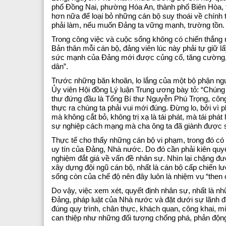
phố Đồng Nai, phường Hóa An, thành phố Biên Hòa, t
hơn nữa để loại bỏ những cán bộ suy thoái về chính t
phải làm, nếu muốn Đảng ta vững mạnh, trường tồn.
Trong công việc và cuộc sống không có chiến thắng 
Bản thân mỗi cán bộ, đảng viên lúc này phải tự giữ l
sức mạnh của Đảng mới được củng cố, tăng cường, bở
dân”.
Trước những băn khoăn, lo lắng của một bộ phận ngư
Ủy viên Hội đồng Lý luận Trung ương bày tỏ: “Chúng
thư đứng đầu là Tổng Bí thư Nguyễn Phú Trọng, công 
thực ra chúng ta phải vui mới đúng. Đừng lo, bởi vì 
mà không cắt bỏ, không trị xạ là tái phát, mà tái p
sự nghiệp cách mạng mà cha ông ta đã giành được 
Thực tế cho thấy những cán bộ vi phạm, trong đó có
uy tín của Đảng, Nhà nước. Do đó cần phải kiên quyế
nghiệm đắt giá về vấn đề nhân sự. Nhìn lại chặng 
xây dựng đội ngũ cán bộ, nhất là cán bộ cấp chiến l
sống còn của chế độ nên đây luôn là nhiệm vụ “then c
Do vậy, việc xem xét, quyết định nhân sự, nhất là nhữ
Đảng, pháp luật của Nhà nước và đặt dưới sự lãnh đạ
đúng quy trình, chân thực, khách quan, công khai, mi
can thiệp như những đối tượng chống phá, phản động 