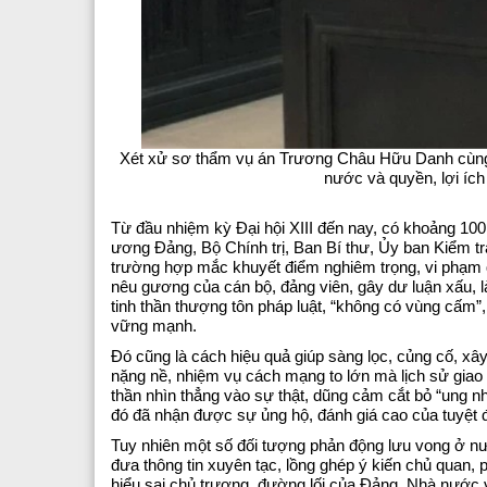
Xét xử sơ thẩm vụ án Trương Châu Hữu Danh cùng 
nước và quyền, lợi ích
Từ đầu nhiệm kỳ Đại hội XIII đến nay, có khoảng 10
ương Đảng, Bộ Chính trị, Ban Bí thư, Ủy ban Kiểm tr
trường hợp mắc khuyết điểm nghiêm trọng, vi phạm 
nêu gương của cán bộ, đảng viên, gây dư luận xấu,
tinh thần thượng tôn pháp luật, “không có vùng cấm”,
vững mạnh.
Đó cũng là cách hiệu quả giúp sàng lọc, củng cố, xây
nặng nề, nhiệm vụ cách mạng to lớn mà lịch sử giao p
thần nhìn thẳng vào sự thật, dũng cảm cắt bỏ “ung nh
đó đã nhận được sự ủng hộ, đánh giá cao của tuyệt 
Tuy nhiên một số đối tượng phản động lưu vong ở nư
đưa thông tin xuyên tạc, lồng ghép ý kiến chủ quan, 
hiểu sai chủ trương, đường lối của Đảng, Nhà nước v