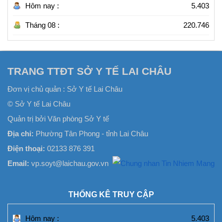
Hôm nay :
5.403
Tháng 08 :
220.746
TRANG TTĐT SỞ Y TẾ LAI CHÂU
Đơn vị chủ quản :
Sở Y tế Lai Châu
© Sở Y tế Lai Châu
Quản trị bởi Văn phòng Sở Y tế
Địa chỉ:
Phường Tân Phong - tỉnh Lai Châu
Điện thoại:
02133 876 391
Email:
vp.soyt@laichau.gov.vn
THỐNG KÊ TRUY CẬP
Hôm nay :
5.403