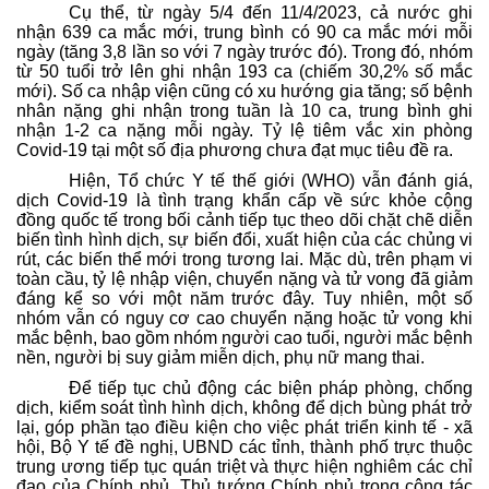
Cụ thể, từ ngày 5/4 đến 11/4/2023, cả nước ghi
nhận 639 ca mắc mới, trung bình có 90 ca mắc mới mỗi
ngày (tăng 3,8 lần so với 7 ngày trước đó). Trong đó, nhóm
từ 50 tuổi trở lên ghi nhận 193 ca (chiếm 30,2% số mắc
mới). Số ca nhập viện cũng có xu hướng gia tăng; số bệnh
nhân nặng ghi nhận trong tuần là 10 ca, trung bình ghi
nhận 1-2 ca nặng mỗi ngày. Tỷ lệ tiêm vắc xin phòng
Covid-19 tại một số địa phương chưa đạt mục tiêu đề ra.
Hiện, Tổ chức Y tế thế giới (WHO) vẫn đánh giá,
dịch Covid-19 là tình trạng khẩn cấp về sức khỏe cộng
đồng quốc tế trong bối cảnh tiếp tục theo dõi chặt chẽ diễn
biến tình hình dịch, sự biến đổi, xuất hiện của các chủng vi
rút, các biến thể mới trong tương lai. Mặc dù, trên phạm vi
toàn cầu, tỷ lệ nhập viện, chuyển nặng và tử vong đã giảm
đáng kể so với một năm trước đây. Tuy nhiên, một số
nhóm vẫn có nguy cơ cao chuyển nặng hoặc tử vong khi
mắc bệnh, bao gồm nhóm người cao tuổi, người mắc bệnh
nền, người bị suy giảm miễn dịch, phụ nữ mang thai.
Để tiếp tục chủ động các biện pháp phòng, chống
dịch, kiểm soát tình hình dịch, không để dịch bùng phát trở
lại, góp phần tạo điều kiện cho việc phát triển kinh tế - xã
hội, Bộ Y tế đề nghị, UBND các tỉnh, thành phố trực thuộc
trung ương tiếp tục quán triệt và thực hiện nghiêm các chỉ
đạo của Chính phủ, Thủ tướng Chính phủ trong công tác