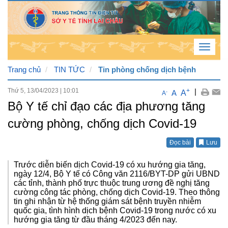
Toggle
navigat
Trang chủ
TIN TỨC
Tin phòng chống dịch bệnh
Thứ 5, 13/04/2023
|
10:01
+
|
A
A
-
A
Chủ
Bộ Y tế chỉ đạo các địa phương tăng
Nhật
cường phòng, chống dịch Covid-19
, 9 /
Đọc bài
Lưu
8 /
2026
Trước diễn biến dịch Covid-19 có xu hướng gia tăng,
ngày 12/4, Bộ Y tế có Công văn 2116/BYT-DP gửi UBND
3
:
21
các tỉnh, thành phố trực thuộc trung ương đề nghị tăng
:
36
cường công tác phòng, chống dịch Covid-19. Theo thông
tin ghi nhận từ hệ thống giám sát bệnh truyền nhiễm
AM
quốc gia, tình hình dịch bệnh Covid-19 trong nước có xu
hướng gia tăng từ đầu tháng 4/2023 đến nay.