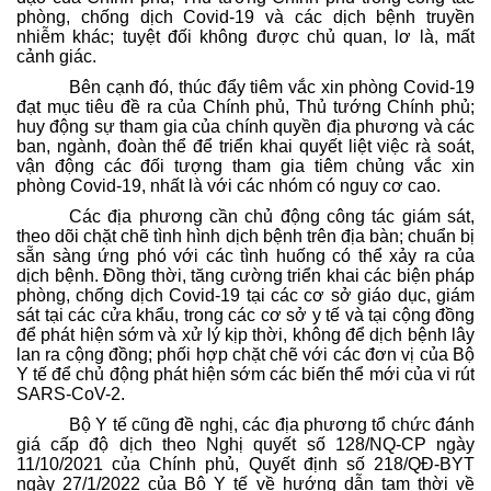
phòng, chống dịch Covid-19 và các dịch bệnh truyền
nhiễm khác; tuyệt đối không được chủ quan, lơ là, mất
cảnh giác.
Bên cạnh đó, thúc đẩy tiêm vắc xin phòng Covid-19
đạt mục tiêu đề ra của Chính phủ, Thủ tướng Chính phủ;
huy động sự tham gia của chính quyền địa phương và các
ban, ngành, đoàn thể để triển khai quyết liệt việc rà soát,
vận động các đối tượng tham gia tiêm chủng vắc xin
phòng Covid-19, nhất là với các nhóm có nguy cơ cao.
Các địa phương cần chủ động công tác giám sát,
theo dõi chặt chẽ tình hình dịch bệnh trên địa bàn; chuẩn bị
sẵn sàng ứng phó với các tình huống có thể xảy ra của
dịch bệnh. Đồng thời, tăng cường triển khai các biện pháp
phòng, chống dịch Covid-19 tại các cơ sở giáo dục, giám
sát tại các cửa khẩu, trong các cơ sở y tế và tại cộng đồng
để phát hiện sớm và xử lý kịp thời, không để dịch bệnh lây
lan ra cộng đồng; phối hợp chặt chẽ với các đơn vị của Bộ
Y tế để chủ động phát hiện sớm các biến thể mới của vi rút
SARS-CoV-2.
Bộ Y tế cũng đề nghị, các địa phương tổ chức đánh
giá cấp độ dịch theo Nghị quyết số 128/NQ-CP ngày
11/10/2021 của Chính phủ, Quyết định số 218/QĐ-BYT
ngày 27/1/2022 của Bộ Y tế về hướng dẫn tạm thời về