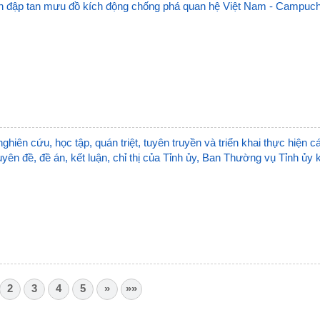
n đập tan mưu đồ kích động chống phá quan hệ Việt Nam - Campuch
nghiên cứu, học tập, quán triệt, tuyên truyền và triển khai thực hiện c
yên đề, đề án, kết luận, chỉ thị của Tỉnh ủy, Ban Thường vụ Tỉnh ủy 
2
3
4
5
»
»»