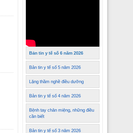
Y tế xã Tủa Sín Chải
Y tế xã Sìn Hồ
 Y tế xã Mường Kim
Y tế xã Lê Lợi
Bản tin y tế số 6 năm 2026
 Y tế xã Nậm Sỏ
Y tế xã Sin Suối Hồ
Bản tin y tế số 5 năm 2026
Y tế xã Pa Tần
Lặng thầm nghề điều dưỡng
 Y tế xã Mường Mô
Bản tin y tế số 4 năm 2026
 Y tế xã Than Uyên
Bệnh tay chân miệng, những điều
 Y tế xã Mường Khoa
cần biết
Bản tin y tế số 3 năm 2026