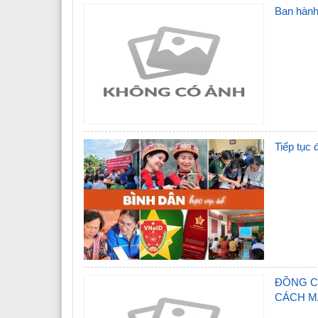
Ban hành 
Tiếp tục
ĐỒNG C
CÁCH M