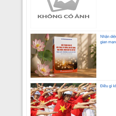
Nhận diệ
gian mạn
Điều gì k