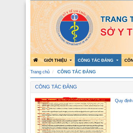
GIỚI THIỆU
CÔNG TÁC ĐẢNG
CÔN
Trang chủ
CÔNG TÁC ĐẢNG
CÔNG TÁC ĐẢNG
Chức năng nhiệm vụ
Học tập theo Bác
Kết 
Bộ máy tổ chức
Bảo vệ nền tảng của Đảng
Kết 
Quy định
Quá trình phát triển
Hoạt động của Đảng
Công
Lãnh đạo Sở Y tế
Triển khai văn bản của Đản