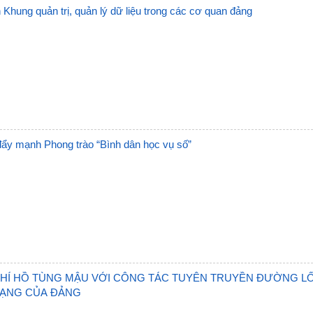
BVĐK Pa Há
Trạm 
Khung quản trị, quản lý dữ liệu trong các cơ quan đảng
BVĐK Nậm Nhùn
Trạm
BVĐK Mường Tè
Trạm 
BVĐK Tam Đường
Trạm
BVĐK Tân Uyên
Trạm
 đẩy mạnh Phong trào “Bình dân học vụ số”
BVĐK Than Uyên
Trạm
BVĐK Sìn Hồ
Trạm
BVĐK Phong Thổ
Trạm
DS đăng ký trước năm 
Trạm
Trạm 
HÍ HỒ TÙNG MẬU VỚI CÔNG TÁC TUYÊN TRUYỀN ĐƯỜNG LỐ
ẠNG CỦA ĐẢNG
Trạm 