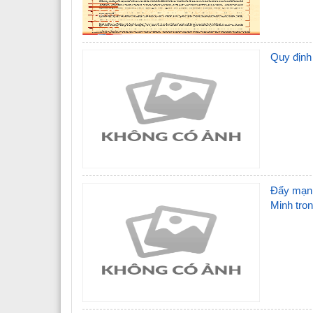
Các phòng chức năng
Văn phòng
Nguyên lãnh đạo sở y tế qua các thời kỳ
Phòng tổ chức cán bộ
Quy định 
Đảng bộ Sở y tế
Phòng kế hoạch tài chính
Đoàn Thanh Niên
Phòng nghiệp vụ y
Phòng nghiệp vụ dược
Phòng bảo trợ - trẻ em và phò
Đẩy mạnh
Minh tron