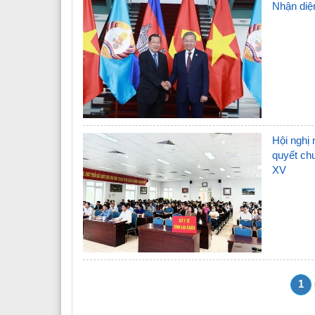
Nhận diệ
Hội nghị 
quyết chu
XV
1