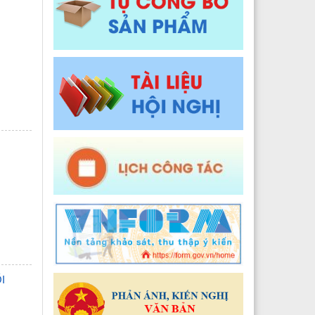
Y tế xã Pa Ủ
Đào tạo, Nghiên cứu khoa học và Công nghệ thông t
 Y tế xã Khun Há
Y tế xã Tả Lèng
 Y tế xã Khoen On
 Y tế xã Dào San
 Y tế xã Thu Lũm
 Y tế xã Nậm Tăm
 Y tế xã Bum Tở
2024
 Y tế xã Nậm Cuổi
Y tế xã Bình Lư
I
Y tế xã Khổng Lào