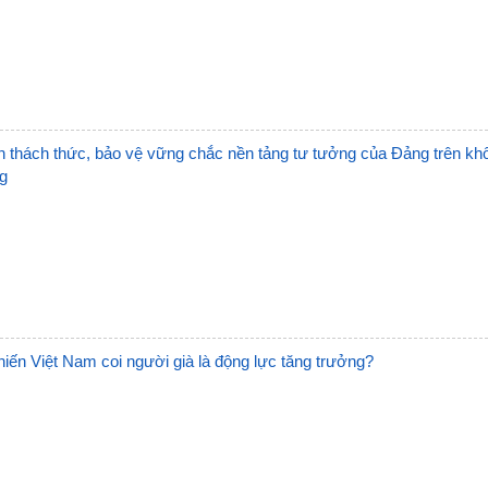
Trạm
Trạm
Trạm 
Trạm
n thách thức, bảo vệ vững chắc nền tảng tư tưởng của Đảng trên kh
g
Trạm
Trạm
Trạm
Trạm
hiến Việt Nam coi người già là động lực tăng trưởng?
Trạm
Trạm
Trạm