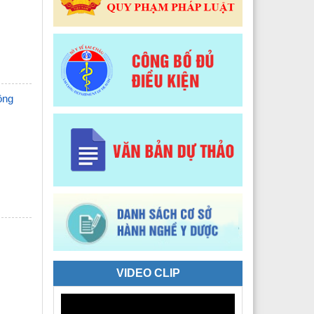
 Y tế Phường Tân Phong
 Y tế phường Đoàn Kết
Y tế xã Sì Lở Lầu
 Y tế xã Hồng Thu
ông
 Y tế xã Phong Thổ
 Y tế xã Nậm Hàng
 Y tế xã Bum Nưa
 Y tế xã Mù Cả
 Y tế xã Mường Tè
 Y tế xã Pu Sam Cáp
VIDEO CLIP
 Y tế xã Nậm Mạ