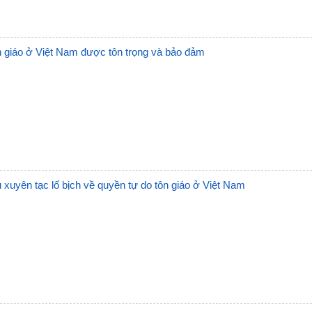
Trạm 
Trạm 
n giáo ở Việt Nam được tôn trọng và bảo đảm
Trạm
Trạm 
Trạm
Trạm 
 xuyên tạc lố bịch về quyền tự do tôn giáo ở Việt Nam
Trạm 
Trạm
Trạm
Trạm