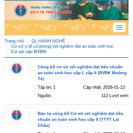
Toggle
navigat
Trang chủ
QL HÀNH NGHỀ
Cơ sở y tế có phòng xét nghiệm đạt an toàn sinh học
Cơ sở các BVĐK
Thứ
6 , 7
Công bố cơ sở xét nghiệm đạt tiêu chuẩn
/ 8 /
an toàn sinh học cấp I, cấp II (BVĐK Mường
Tè)
2026
Tập tin: 1
Cập nhật: 2026-01-22
4
:
45
Nguồn:
112
Lượt xem
:
22
AM
Bản tự công bố Cơ sở xét nghiệm đạt tiêu
chuẩn an toàn sinh học cấp II (TTYT Lai
Châu)