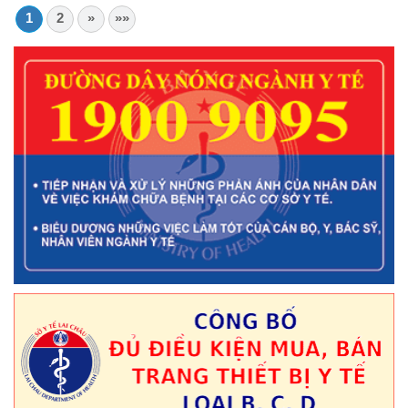
1
2
»
»»