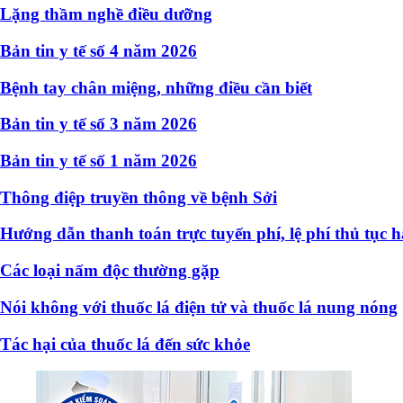
Lặng thầm nghề điều dưỡng
Bản tin y tế số 4 năm 2026
Bệnh tay chân miệng, những điều cần biết
Bản tin y tế số 3 năm 2026
Bản tin y tế số 1 năm 2026
Thông điệp truyền thông về bệnh Sởi
Hướng dẫn thanh toán trực tuyến phí, lệ phí thủ tục 
Các loại nấm độc thường gặp
Nói không với thuốc lá điện tử và thuốc lá nung nóng
Tác hại của thuốc lá đến sức khỏe