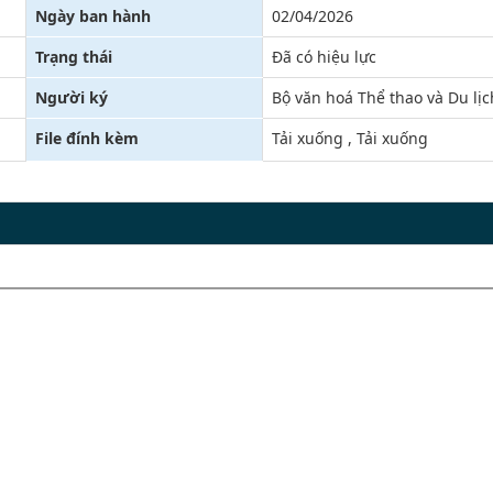
Ngày ban hành
02/04/2026
hoa Nội-YHCT-TN
PHÒNG DÂN SỐ
Trạng thái
Đã có hiệu lực
oa liên chuyên khoa
Người ký
Bộ văn hoá Thể thao và Du lịc
hoa kiểm soát nhiễm khuẩn
File đính kèm
Tải xuống
,
Tải xuống
hoa ngoại tổng hợp
hoa Chăm sóc sức khỏe sinh sản/phụ sản
oa kiểm soát bệnh tật
hoa An Toàn Thực Phẩm-YTCC-Dinh Dưỡng