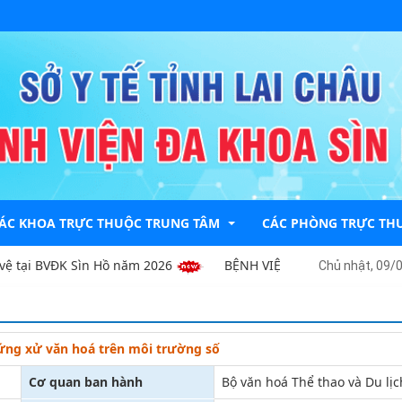
ÁC KHOA TRỰC THUỘC TRUNG TÂM
CÁC PHÒNG TRỰC TH
 tại BVĐK Sìn Hồ năm 2026
BỆNH VIỆN ĐA KHOA SÌN HỒ YÊU
Chủ nhật, 09/
hoa Khám Bệnh
PHÒNG KẾ HOẠCH NGH
hoa Dược - TTBVT
PHÒNG KẾ TOÁN - TÀI
ứng xử văn hoá trên môi trường số
hoa Nhi-HSCC
PHÒNG TỔ CHỨC HÀN
Cơ quan ban hành
Bộ văn hoá Thể thao và Du lịc