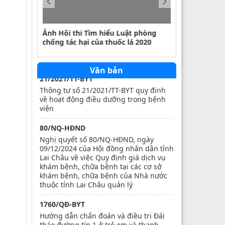
423/QĐ-BVHTTDL
 Trung
Ảnh Hôi thi Tìm hiểu Luật phòng
Ảnh tuần lễ 
chống tác hại của thuốc lá 2020
Quốc tế phụ 
Quy định quy tắc ứng xử văn hoá trên
môi trường số
Văn bản
21/2021/TT-BYT
Thông tư số 21/2021/TT-BYT quy định
về hoạt động điều dưỡng trong bệnh
viện
80/NQ-HĐND
Nghị quyết số 80/NQ-HĐND, ngày
09/12/2024 của Hội đồng nhân dân tỉnh
Lai Châu về việc Quy định giá dịch vụ
khám bệnh, chữa bệnh tại các cơ sở
khám bệnh, chữa bệnh của Nhà nước
thuộc tỉnh Lai Châu quản lý
1760/QĐ-BYT
Hướng dẫn chẩn đoán và điều trị Đái
tháo đường típ 1 ở trẻ em và thanh