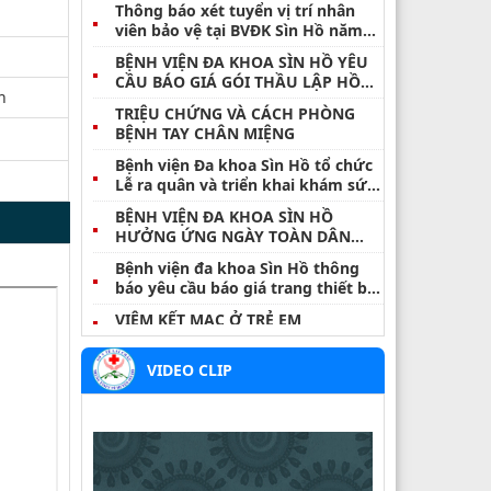
Thông báo xét tuyển vị trí nhân
viên bảo vệ tại BVĐK Sìn Hồ năm
2026
BỆNH VIỆN ĐA KHOA SÌN HỒ YÊU
CẦU BÁO GIÁ GÓI THẦU LẬP HỒ
h
SƠ ĐĂNG KÝ MÔI TRƯỜNG NĂM
TRIỆU CHỨNG VÀ CÁCH PHÒNG
2026
BỆNH TAY CHÂN MIỆNG
Bệnh viện Đa khoa Sìn Hồ tổ chức
Lễ ra quân và triển khai khám sức
khỏe định kỳ, khám sàng lọc miễn
BỆNH VIỆN ĐA KHOA SÌN HỒ
phí cho nhân dân đợt I năm 2026
HƯỞNG ỨNG NGÀY TOÀN DÂN
TIẾT KIỆM, CHỐNG LÃNG PHÍ
Bệnh viện đa khoa Sìn Hồ thông
31/5/2026
báo yêu cầu báo giá trang thiết bị
y tế
VIÊM KẾT MẠC Ở TRẺ EM
VIÊM TAI NGOÀI – ĐỪNG COI
VIDEO CLIP
THƯỜNG MỘT CƠN ĐAU NHỎ
BỆNH WHITMORE – NHỮNG ĐIỀU
CẦN LƯU Ý
Thông báo danh sách hoàn thành
thời gian thực hành khám, chữa