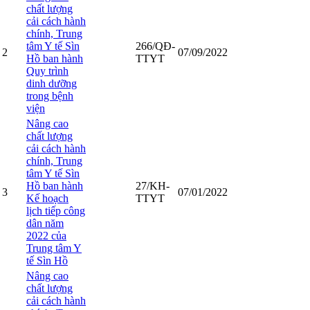
chất lượng
cải cách hành
chính, Trung
tâm Y tế Sìn
266/QĐ-
2
07/09/2022
Hồ ban hành
TTYT
Quy trình
dinh dưỡng
trong bệnh
viện
Nâng cao
chất lượng
cải cách hành
chính, Trung
tâm Y tế Sìn
Hồ ban hành
27/KH-
3
07/01/2022
Kế hoạch
TTYT
lịch tiếp công
dân năm
2022 của
Trung tâm Y
tế Sìn Hồ
Nâng cao
chất lượng
cải cách hành