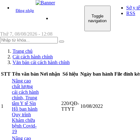
Sở y tế
Đăng nhập
RSS
Toggle
TRANG CHỦ
GIỚI THIỆU CHUNG
navigation
Thứ 7, 08/08/2026 - 12:08
Trang chủ
Cải cách hành chính
Văn bản cải cách hành chính
STT
Tên văn bản
Nơi nhận
Số hiệu
Ngày ban hành
File đính k
Nâng cao
chất lượng
cải cách hành
chính, Trung
tâm Y tế Sìn
220/QĐ-
1
10/08/2022
Hồ ban hành
TTYT
Quy trình
Khám chữa
bệnh Covid-
19
Nâng cao