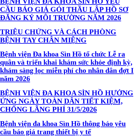
BỆNH VIỆN ĐA KHOA SÌN HỒ YÊU
CẦU BÁO GIÁ GÓI THẦU LẬP HỒ SƠ
ĐĂNG KÝ MÔI TRƯỜNG NĂM 2026
TRIỆU CHỨNG VÀ CÁCH PHÒNG
BỆNH TAY CHÂN MIỆNG
Bệnh viện Đa khoa Sìn Hồ tổ chức Lễ ra
quân và triển khai khám sức khỏe định kỳ,
khám sàng lọc miễn phí cho nhân dân đợt I
năm 2026
BỆNH VIỆN ĐA KHOA SÌN HỒ HƯỞNG
ỨNG NGÀY TOÀN DÂN TIẾT KIỆM,
CHỐNG LÃNG PHÍ 31/5/2026
Bệnh viện đa khoa Sìn Hồ thông báo yêu
cầu báo giá trang thiết bị y tế