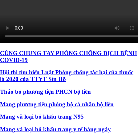
CÙNG CHUNG TAY PHÒNG CHỐNG DỊCH BỆNH
COVID-19
Hội thi tìm hiểu Luật Phòng chống tác hại của thuốc
lá 2020 của TTYT Sìn Hồ
Tháo bỏ phương tiện PHCN bộ liền
Mang phương tiện phòng hộ cá nhân bộ liền
Mang và loại bỏ khẩu trang N95
Mang và loại bỏ khẩu trang y tế hàng ngày