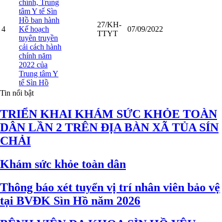
chính, Trung
tâm Y tế Sìn
Hồ ban hành
27/KH-
4
Kế hoạch
07/09/2022
TTYT
tuyên truyền
cải cách hành
chính năm
2022 của
Trung tâm Y
tế Sìn Hồ
Tin nổi bật
TRIỂN KHAI KHÁM SỨC KHỎE TOÀN
DÂN LẦN 2 TRÊN ĐỊA BÀN XÃ TỦA SÍN
CHẢI
Khám sức khỏe toàn dân
Thông báo xét tuyển vị trí nhân viên bảo vệ
tại BVĐK Sìn Hồ năm 2026