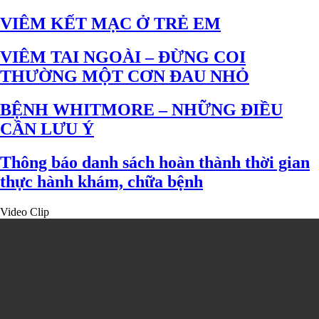
VIÊM KẾT MẠC Ở TRẺ EM
VIÊM TAI NGOÀI – ĐỪNG COI
THƯỜNG MỘT CƠN ĐAU NHỎ
BỆNH WHITMORE – NHỮNG ĐIỀU
CẦN LƯU Ý
Thông báo danh sách hoàn thành thời gian
thực hành khám, chữa bệnh
Video Clip