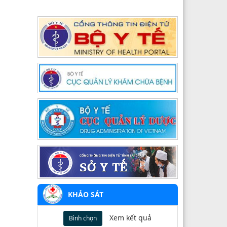
Thông tư số 22/2023/TT-BYT ban hành
về quy định thống nhất giá dịch vụ
khám bệnh, chữa bệnh
3916/QĐ-BYT
Quyết định 3916/QĐ-BYT, ngày
28/8/2017 của Bộ Y tế về việc phê duyệt
các hướng dẫn kiểm soát nhiễm khuẩn
trong các cơ sở khám bệnh, chữa bệnh
3665/QĐ-BYT
Bộ Y tế ban hành tài liệu Hướng dẫn
quy trình kỹ thuật về Phục hồi chức
năng
2959/QĐ-BYT
Hướng dẫn chẩn đoán điều trị Covi-19
ở Trẻ em của Bộ Y tế
KHẢO SÁT
2855/QĐ-BYT
Quyết định công bố thủ tục hành chính
Xem kết quả
Bình chọn
thay thế trong khám chữa bệnh quy