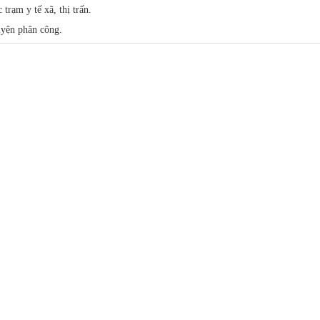
trạm y tế xã, thị trấn.
hoa Nội-YHCT-TN
PHÒNG DÂN SỐ
uyện phân công.
oa liên chuyên khoa
hoa kiểm soát nhiễm khuẩn
hoa ngoại tổng hợp
hoa Chăm sóc sức khỏe sinh sản/phụ sản
oa kiểm soát bệnh tật
hoa An Toàn Thực Phẩm-YTCC-Dinh Dưỡng