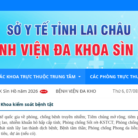
ÁC KHOA TRỰC THUỘC TRUNG TÂM
CÁC PHÒNG TRỰC TH
Sìn Hồ năm 2026
BỆNH VIỆN ĐA KHOA SÌN HỒ YÊU CẦU BÁO
Thứ 6, 07/08
Khoa kiểm soát bệnh tật
hoa Khám Bệnh
PHÒNG KẾ HOẠCH NGH
y tế quốc gia về phòng, chống bệnh truyền nhiễm; Tiêm chủng mở rộng; tiêm
hoa Dược - TTBVT
PHÒNG KẾ TOÁN - TÀI
 lao, nhiễm khuẩn hô hấp cấp tính; Phòng chống Sốt rét-KSTCT; Phòng chống
hát sinh lây lan thành dịch bệnh; Bệnh tâm thần; Phòng chống Phong da liễu
hoa Nhi-HSCC
PHÒNG TỔ CHỨC HÀN
tiêu, dự án (nếu có).