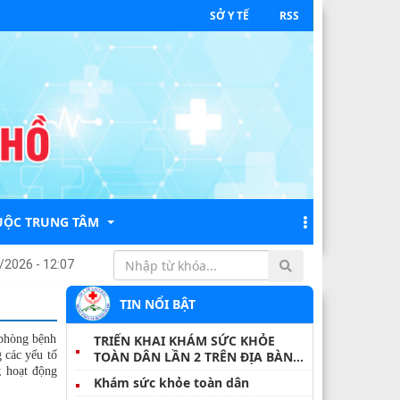
SỞ Y TẾ
RSS
UỘC TRUNG TÂM
 GIÁ GÓI THẦU LẬP HỒ SƠ ĐĂNG KÝ MÔI TRƯỜNG NĂM 2026
/2026 - 12:07
TIN NỔI BẬT
IỆP VỤ - ĐIỀU DƯỠNG
 phòng bệnh
TRIỂN KHAI KHÁM SỨC KHỎE
 CHÍNH
 các yếu tố
TOÀN DÂN LẦN 2 TRÊN ĐỊA BÀN
; hoạt động
XÃ TỦA SÍN CHẢI
H CHÍNH
Khám sức khỏe toàn dân