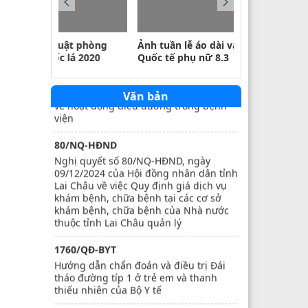
423/QĐ-BVHTTDL
Quy định quy tắc ứng xử văn hoá trên
môi trường số
 phòng
Ảnh tuần lễ áo dài và toạ đàm ngày
Ảnh phòng ch
 2020
Quốc tế phụ nữ 8.3
21/2021/TT-BYT
Thông tư số 21/2021/TT-BYT quy định
Văn bản
về hoạt động điều dưỡng trong bệnh
viện
80/NQ-HĐND
Nghị quyết số 80/NQ-HĐND, ngày
09/12/2024 của Hội đồng nhân dân tỉnh
Lai Châu về việc Quy định giá dịch vụ
khám bệnh, chữa bệnh tại các cơ sở
khám bệnh, chữa bệnh của Nhà nước
thuộc tỉnh Lai Châu quản lý
1760/QĐ-BYT
Hướng dẫn chẩn đoán và điều trị Đái
tháo đường típ 1 ở trẻ em và thanh
thiếu nhiên của Bộ Y tế
22/2023/TT-BYT