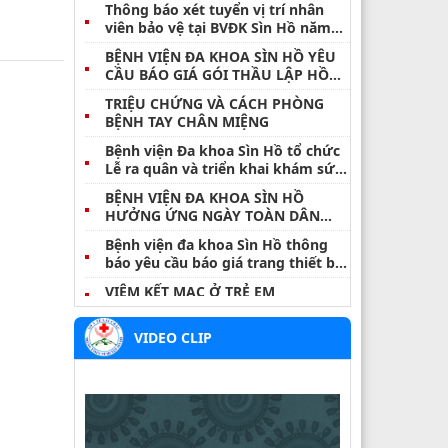
Thông báo xét tuyển vị trí nhân
viên bảo vệ tại BVĐK Sìn Hồ năm
2026
BỆNH VIỆN ĐA KHOA SÌN HỒ YÊU
CẦU BÁO GIÁ GÓI THẦU LẬP HỒ
SƠ ĐĂNG KÝ MÔI TRƯỜNG NĂM
TRIỆU CHỨNG VÀ CÁCH PHÒNG
2026
BỆNH TAY CHÂN MIỆNG
Bệnh viện Đa khoa Sìn Hồ tổ chức
Lễ ra quân và triển khai khám sức
khỏe định kỳ, khám sàng lọc miễn
BỆNH VIỆN ĐA KHOA SÌN HỒ
phí cho nhân dân đợt I năm 2026
HƯỞNG ỨNG NGÀY TOÀN DÂN
TIẾT KIỆM, CHỐNG LÃNG PHÍ
Bệnh viện đa khoa Sìn Hồ thông
31/5/2026
báo yêu cầu báo giá trang thiết bị
y tế
VIÊM KẾT MẠC Ở TRẺ EM
VIÊM TAI NGOÀI – ĐỪNG COI
VIDEO CLIP
THƯỜNG MỘT CƠN ĐAU NHỎ
BỆNH WHITMORE – NHỮNG ĐIỀU
CẦN LƯU Ý
Thông báo danh sách hoàn thành
thời gian thực hành khám, chữa