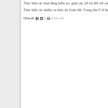
Thực hiện các hoạt động kiểm tra, giám sát, hỗ trợ đối với các 
Công đoàn ngành
K
Thực hiện các nhiệm vụ khác do Giám đốc Trung tâm Y tế h
Đoàn Thanh Niên
Kh
Chia sẻ:
|
In bài viết
K
K
K
Kh
K