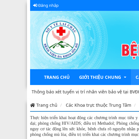
Đăng nhập
TRANG CHỦ
GIỚI THIỆU CHUNG
C
dân
Thông báo xét tuyển vị trí nhân viên bảo vệ tại BVĐK 
Trang chủ
Các Khoa trực thuộc Trung Tâm
Sự hình thành và phát triển
K
Thực hiện triển khai hoạt động các chương trình mục tiêu 
Ban giám đốc
K
dại; phòng chống HIV/AIDS; điều trị Methadol; Phòng chống
nguy cơ tác động lên sức khỏe, bệnh chưa rõ nguyên nhân p
Đảng bộ Sở Y tế
K
phòng chống mù lòa; điều trị triển khai các chương trình mục 