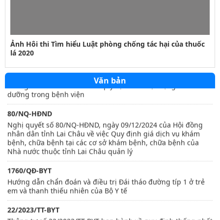
423/QĐ-BVHTTDL
Ảnh Hôi thi Tìm hiểu Luật phòng chống tác hại của thuốc
Quy định quy tắc ứng xử văn hoá trên môi trường số
lá 2020
21/2021/TT-BYT
Thông tư số 21/2021/TT-BYT quy định về hoạt động điều
Văn bản
dưỡng trong bệnh viện
80/NQ-HĐND
Nghị quyết số 80/NQ-HĐND, ngày 09/12/2024 của Hội đồng
nhân dân tỉnh Lai Châu về việc Quy định giá dịch vụ khám
bệnh, chữa bệnh tại các cơ sở khám bệnh, chữa bệnh của
Nhà nước thuộc tỉnh Lai Châu quản lý
1760/QĐ-BYT
Hướng dẫn chẩn đoán và điều trị Đái tháo đường típ 1 ở trẻ
em và thanh thiếu nhiên của Bộ Y tế
22/2023/TT-BYT
Thông tư số 22/2023/TT-BYT ban hành về quy định thống nhất