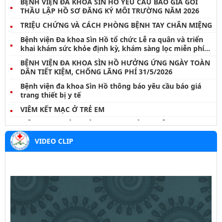
BỆNH VIỆN ĐA KHOA SÌN HỒ YÊU CẦU BÁO GIÁ GÓI
THẦU LẬP HỒ SƠ ĐĂNG KÝ MÔI TRƯỜNG NĂM 2026
TRIỆU CHỨNG VÀ CÁCH PHÒNG BỆNH TAY CHÂN MIỆNG
Bệnh viện Đa khoa Sìn Hồ tổ chức Lễ ra quân và triển
khai khám sức khỏe định kỳ, khám sàng lọc miễn phí
cho nhân dân đợt I năm 2026
BỆNH VIỆN ĐA KHOA SÌN HỒ HƯỞNG ỨNG NGÀY TOÀN
DÂN TIẾT KIỆM, CHỐNG LÃNG PHÍ 31/5/2026
Bệnh viện đa khoa Sìn Hồ thông báo yêu cầu báo giá
trang thiết bị y tế
VIÊM KẾT MẠC Ở TRẺ EM
VIÊM TAI NGOÀI – ĐỪNG COI THƯỜNG MỘT CƠN ĐAU
NHỎ
VIDEO CLIP
BỆNH WHITMORE – NHỮNG ĐIỀU CẦN LƯU Ý
Thông báo danh sách hoàn thành thời gian thực hành
khám, chữa bệnh