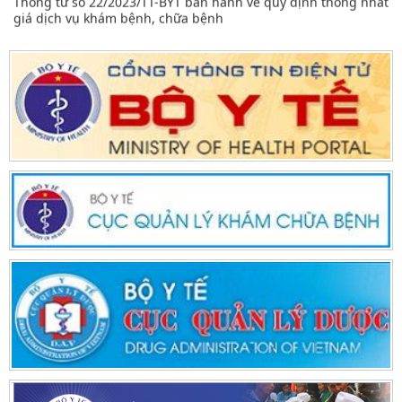
giá dịch vụ khám bệnh, chữa bệnh
3916/QĐ-BYT
Quyết định 3916/QĐ-BYT, ngày 28/8/2017 của Bộ Y tế về việc
phê duyệt các hướng dẫn kiểm soát nhiễm khuẩn trong các
cơ sở khám bệnh, chữa bệnh
3665/QĐ-BYT
Bộ Y tế ban hành tài liệu Hướng dẫn quy trình kỹ thuật về
Phục hồi chức năng
2959/QĐ-BYT
Hướng dẫn chẩn đoán điều trị Covi-19 ở Trẻ em của Bộ Y tế
2855/QĐ-BYT
Quyết định công bố thủ tục hành chính thay thế trong khám
chữa bệnh quy định tại Nghị định 109/2016/NĐ-CP
2760/QĐ-BYT
Hướng dẫn chẩn đoán điều trị sốt rét Dengue của Bộ Y tế
355/QĐ-BYT