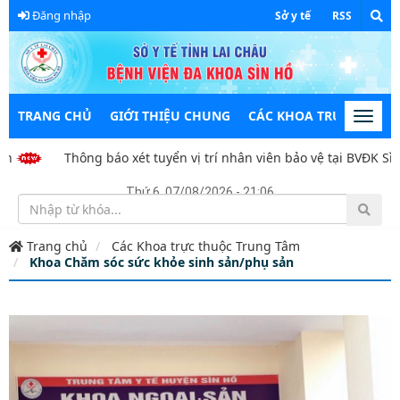
Đăng nhập
Sở y tế
RSS
TRANG CHỦ
GIỚI THIỆU CHUNG
CÁC KHOA TRỰC THUỘC
Toggl
navig
Thông báo xét tuyển vị trí nhân viên bảo vệ tại BVĐK Sìn 
Thứ 6, 07/08/2026 - 21:06
Trang chủ
Các Khoa trực thuộc Trung Tâm
Khoa Chăm sóc sức khỏe sinh sản/phụ sản