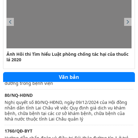
423/QĐ-BVHTTDL
Ảnh Hôi thi Tìm hiểu Luật phòng chống tác hại của thuốc
Quy định quy tắc ứng xử văn hoá trên môi trường số
lá 2020
21/2021/TT-BYT
Thông tư số 21/2021/TT-BYT quy định về hoạt động điều
Văn bản
dưỡng trong bệnh viện
80/NQ-HĐND
Nghị quyết số 80/NQ-HĐND, ngày 09/12/2024 của Hội đồng
nhân dân tỉnh Lai Châu về việc Quy định giá dịch vụ khám
bệnh, chữa bệnh tại các cơ sở khám bệnh, chữa bệnh của
Nhà nước thuộc tỉnh Lai Châu quản lý
1760/QĐ-BYT
Hướng dẫn chẩn đoán và điều trị Đái tháo đường típ 1 ở trẻ