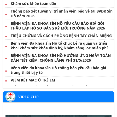
Khám sức khỏe toàn dân
Thông báo xét tuyển vị trí nhân viên bảo vệ tại BVĐK Sìn
Hồ năm 2026
BỆNH VIỆN ĐA KHOA SÌN HỒ YÊU CẦU BÁO GIÁ GÓI
THẦU LẬP HỒ SƠ ĐĂNG KÝ MÔI TRƯỜNG NĂM 2026
TRIỆU CHỨNG VÀ CÁCH PHÒNG BỆNH TAY CHÂN MIỆNG
Bệnh viện Đa khoa Sìn Hồ tổ chức Lễ ra quân và triển
khai khám sức khỏe định kỳ, khám sàng lọc miễn phí
cho nhân dân đợt I năm 2026
BỆNH VIỆN ĐA KHOA SÌN HỒ HƯỞNG ỨNG NGÀY TOÀN
DÂN TIẾT KIỆM, CHỐNG LÃNG PHÍ 31/5/2026
Bệnh viện đa khoa Sìn Hồ thông báo yêu cầu báo giá
trang thiết bị y tế
VIÊM KẾT MẠC Ở TRẺ EM
VIÊM TAI NGOÀI – ĐỪNG COI THƯỜNG MỘT CƠN ĐAU
NHỎ
VIDEO CLIP
BỆNH WHITMORE – NHỮNG ĐIỀU CẦN LƯU Ý
Thông báo danh sách hoàn thành thời gian thực hành
khám, chữa bệnh