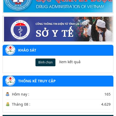
2760/QĐ-BYT
Hướng dẫn chẩn đoán điều trị sốt rét Dengue của Bộ Y tế
355/QĐ-BYT
Bộ Y tế ban hành Quyết định số 355/QĐ-BYT về phê duyệt
danh mục tạm thời thuốc, hóa chất, vật tư y tế tiêu hao
2885/QĐ-BYT
Quyết định ban hành tài liệu hướng dẫn truyền thông trực
tiếp về chăm sóc sức khỏe sinh sản vị thành niên
KHẢO SÁT
Xem kết quả
Bình chọn
THỐNG KÊ TRUY CẬP
Hôm nay :
165
Tháng 08 :
4.629