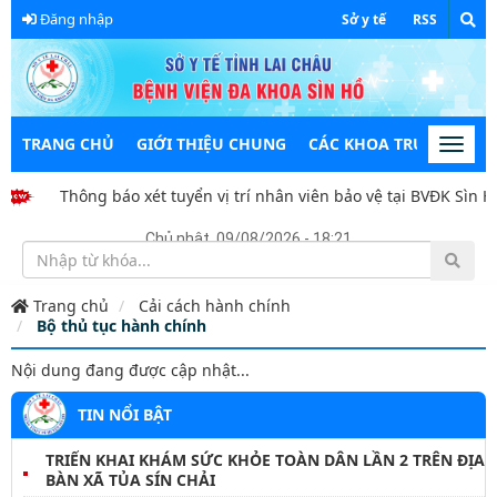
Đăng nhập
Sở y tế
RSS
TRANG CHỦ
GIỚI THIỆU CHUNG
CÁC KHOA TRỰC THUỘC
Toggl
navig
Thông báo xét tuyển vị trí nhân viên bảo vệ tại BVĐK Sìn H
Chủ nhật, 09/08/2026 - 18:21
Trang chủ
Cải cách hành chính
Bộ thủ tục hành chính
Nội dung đang được cập nhật...
TIN NỔI BẬT
TRIỂN KHAI KHÁM SỨC KHỎE TOÀN DÂN LẦN 2 TRÊN ĐỊA
BÀN XÃ TỦA SÍN CHẢI