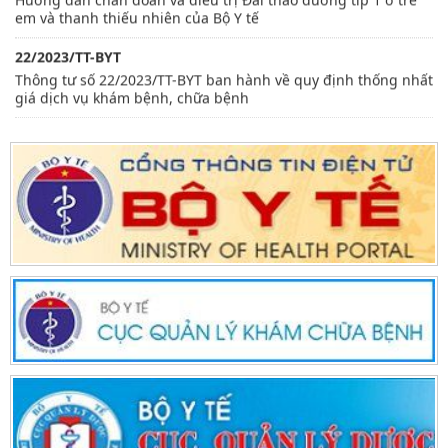
em và thanh thiếu nhiên của Bộ Y tế
22/2023/TT-BYT
Thông tư số 22/2023/TT-BYT ban hành về quy định thống nhất
giá dịch vụ khám bệnh, chữa bệnh
3916/QĐ-BYT
Quyết định 3916/QĐ-BYT, ngày 28/8/2017 của Bộ Y tế về việc
phê duyệt các hướng dẫn kiểm soát nhiễm khuẩn trong các
cơ sở khám bệnh, chữa bệnh
3665/QĐ-BYT
Bộ Y tế ban hành tài liệu Hướng dẫn quy trình kỹ thuật về
Phục hồi chức năng
2959/QĐ-BYT
Hướng dẫn chẩn đoán điều trị Covi-19 ở Trẻ em của Bộ Y tế
2855/QĐ-BYT
Quyết định công bố thủ tục hành chính thay thế trong khám
chữa bệnh quy định tại Nghị định 109/2016/NĐ-CP