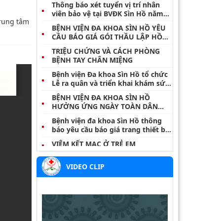
Thông báo xét tuyển vị trí nhân
viên bảo vệ tại BVĐK Sìn Hồ năm
Trung tâm
2026
BỆNH VIỆN ĐA KHOA SÌN HỒ YÊU
CẦU BÁO GIÁ GÓI THẦU LẬP HỒ
SƠ ĐĂNG KÝ MÔI TRƯỜNG NĂM
TRIỆU CHỨNG VÀ CÁCH PHÒNG
2026
BỆNH TAY CHÂN MIỆNG
Bệnh viện Đa khoa Sìn Hồ tổ chức
Lễ ra quân và triển khai khám sức
khỏe định kỳ, khám sàng lọc miễn
BỆNH VIỆN ĐA KHOA SÌN HỒ
phí cho nhân dân đợt I năm 2026
HƯỞNG ỨNG NGÀY TOÀN DÂN
TIẾT KIỆM, CHỐNG LÃNG PHÍ
Bệnh viện đa khoa Sìn Hồ thông
31/5/2026
báo yêu cầu báo giá trang thiết bị
y tế
VIÊM KẾT MẠC Ở TRẺ EM
VIÊM TAI NGOÀI – ĐỪNG COI
VIDEO CLIP
THƯỜNG MỘT CƠN ĐAU NHỎ
BỆNH WHITMORE – NHỮNG ĐIỀU
CẦN LƯU Ý
Thông báo danh sách hoàn thành
thời gian thực hành khám, chữa