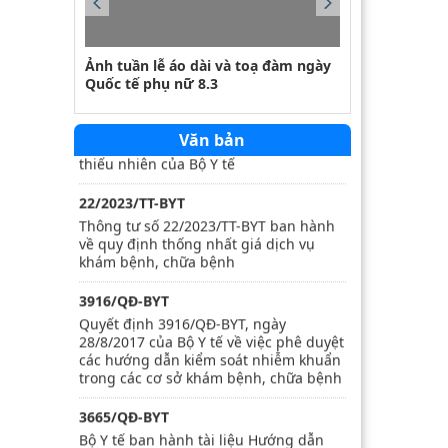
khám bệnh, chữa bệnh tại các cơ sở
khám bệnh, chữa bệnh của Nhà nước
thuộc tỉnh Lai Châu quản lý
 phòng
Ảnh tuần lễ áo dài và toạ đàm ngày
Ảnh phòng ch
 2020
Quốc tế phụ nữ 8.3
1760/QĐ-BYT
Hướng dẫn chẩn đoán và điều trị Đái
tháo đường típ 1 ở trẻ em và thanh
Văn bản
thiếu nhiên của Bộ Y tế
22/2023/TT-BYT
Thông tư số 22/2023/TT-BYT ban hành
về quy định thống nhất giá dịch vụ
khám bệnh, chữa bệnh
3916/QĐ-BYT
Quyết định 3916/QĐ-BYT, ngày
28/8/2017 của Bộ Y tế về việc phê duyệt
các hướng dẫn kiểm soát nhiễm khuẩn
trong các cơ sở khám bệnh, chữa bệnh
3665/QĐ-BYT
Bộ Y tế ban hành tài liệu Hướng dẫn
quy trình kỹ thuật về Phục hồi chức