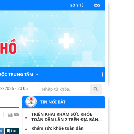
SỞ Y TẾ
RSS
UỘC TRUNG TÂM
HỨNG VÀ CÁCH PHÒNG BỆNH TAY CHÂN MIỆNG
Bệnh viện 
08/2026 - 20:05
TIN NỔI BẬT
IỆP VỤ - ĐIỀU DƯỠNG
|
TRIỂN KHAI KHÁM SỨC KHỎE
 CHÍNH
TOÀN DÂN LẦN 2 TRÊN ĐỊA BÀN
XÃ TỦA SÍN CHẢI
H CHÍNH
Khám sức khỏe toàn dân
ài
Lưu