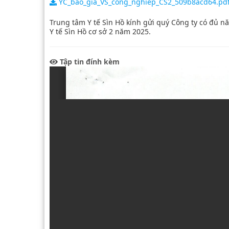
YC_bao_gia_VS_cong_nghiep_CS2_509b8acd64.pd
Công đoàn ngành
K
Trung tâm Y tế Sìn Hồ kính gửi quý Công ty có đủ n
Đoàn Thanh Niên
Kh
Y tế Sìn Hồ cơ sở 2 năm 2025.
K
Tập tin đính kèm
K
K
Kh
K