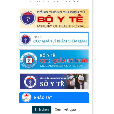
năng
2959/QĐ-BYT
Hướng dẫn chẩn đoán điều trị Covi-19
ở Trẻ em của Bộ Y tế
2855/QĐ-BYT
Quyết định công bố thủ tục hành chính
thay thế trong khám chữa bệnh quy
định tại Nghị định 109/2016/NĐ-CP
2760/QĐ-BYT
Hướng dẫn chẩn đoán điều trị sốt rét
Dengue của Bộ Y tế
355/QĐ-BYT
Bộ Y tế ban hành Quyết định số
355/QĐ-BYT về phê duyệt danh mục
tạm thời thuốc, hóa chất, vật tư y tế
KHẢO SÁT
tiêu hao
2885/QĐ-BYT
Xem kết quả
Bình chọn