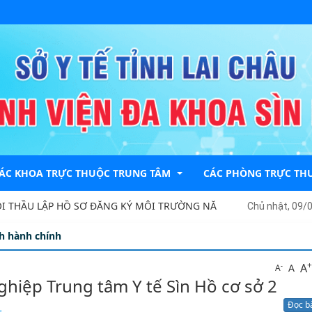
ÁC KHOA TRỰC THUỘC TRUNG TÂM
CÁC PHÒNG TRỰC TH
THẦU LẬP HỒ SƠ ĐĂNG KÝ MÔI TRƯỜNG NĂM 2026
TRIỆU C
Chủ nhật, 09/
ch hành chính
hoa Khám Bệnh
PHÒNG KẾ HOẠCH NGH
+
A
-
hoa Dược - TTBVT
PHÒNG KẾ TOÁN - TÀI
A
A
ghiệp Trung tâm Y tế Sìn Hồ cơ sở 2
hoa Nhi-HSCC
PHÒNG TỔ CHỨC HÀN
Đọc b