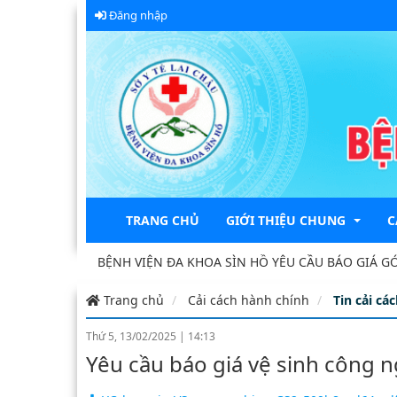
Đăng nhập
TRANG CHỦ
GIỚI THIỆU CHUNG
C
2026
BỆNH VIỆN ĐA KHOA SÌN HỒ YÊU CẦU BÁO GIÁ GÓI 
Trang chủ
Cải cách hành chính
Tin cải cá
Sự hình thành và phát triển
K
Thứ 5, 13/02/2025
|
14:13
Ban giám đốc
K
Yêu cầu báo giá vệ sinh công n
Đảng bộ Sở Y tế
K