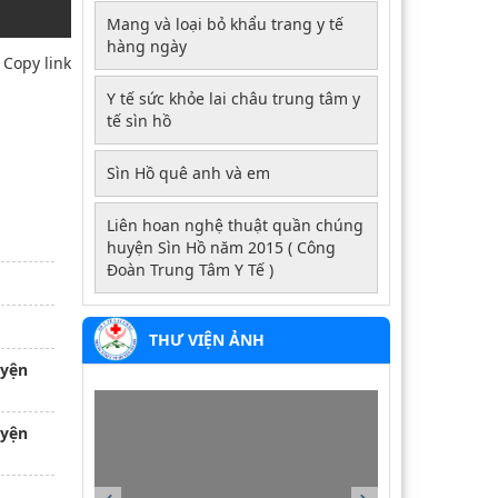
Mang và loại bỏ khẩu trang y tế
hàng ngày
Copy link
Y tế sức khỏe lai châu trung tâm y
tế sìn hồ
Sìn Hồ quê anh và em
Liên hoan nghệ thuật quần chúng
423/QĐ-BVHTTDL
huyện Sìn Hồ năm 2015 ( Công
Quy định quy tắc ứng xử văn hoá trên
Đoàn Trung Tâm Y Tế )
môi trường số
21/2021/TT-BYT
THƯ VIỆN ẢNH
Thông tư số 21/2021/TT-BYT quy định
về hoạt động điều dưỡng trong bệnh
uyện
viện
80/NQ-HĐND
uyện
Nghị quyết số 80/NQ-HĐND, ngày
09/12/2024 của Hội đồng nhân dân tỉnh
Lai Châu về việc Quy định giá dịch vụ