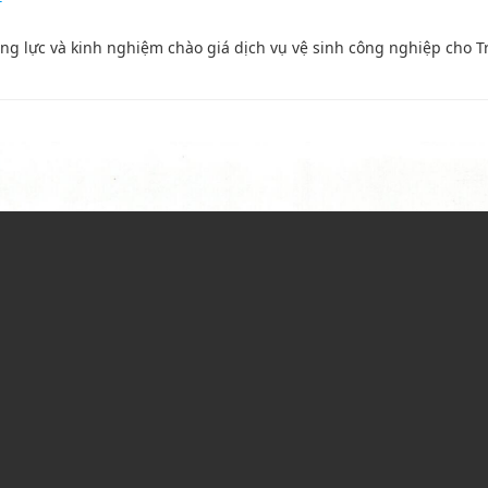
f
hoa Nội-YHCT-TN
PHÒNG DÂN SỐ
ăng lực và kinh nghiệm chào giá dịch vụ vệ sinh công nghiệp cho 
oa liên chuyên khoa
hoa kiểm soát nhiễm khuẩn
hoa ngoại tổng hợp
hoa Chăm sóc sức khỏe sinh sản/phụ sản
oa kiểm soát bệnh tật
hoa An Toàn Thực Phẩm-YTCC-Dinh Dưỡng