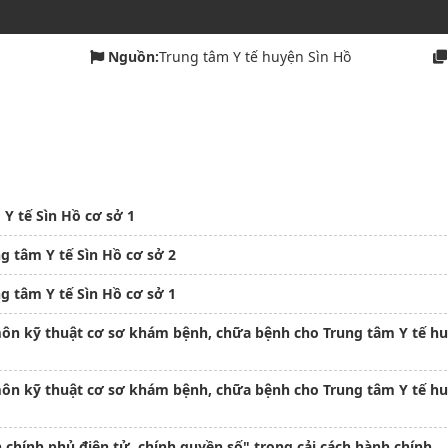
Nguồn:
Trung tâm Y tế huyện Sìn Hồ
 Y tế Sìn Hồ cơ sở 1
Yêu cầu báo giá quan trắc môi trường của Trung tâm Y tế Sìn Hồ cơ sở 2
g tâm Y tế Sìn Hồ cơ sở 1
môn kỹ thuật cơ sơ khám bệnh, chữa bệnh cho Trung tâm Y tế h
môn kỹ thuật cơ sơ khám bệnh, chữa bệnh cho Trung tâm Y tế h
 chính phủ điện tử, chính quyền số" trong cải cách hành chính