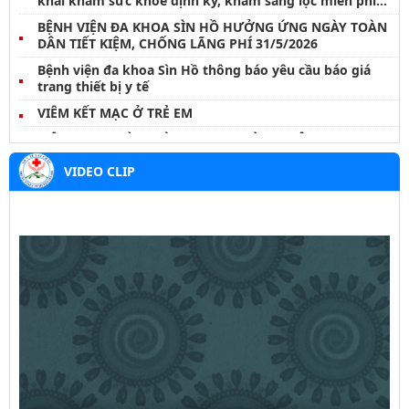
khai khám sức khỏe định kỳ, khám sàng lọc miễn phí
cho nhân dân đợt I năm 2026
BỆNH VIỆN ĐA KHOA SÌN HỒ HƯỞNG ỨNG NGÀY TOÀN
DÂN TIẾT KIỆM, CHỐNG LÃNG PHÍ 31/5/2026
Bệnh viện đa khoa Sìn Hồ thông báo yêu cầu báo giá
trang thiết bị y tế
VIÊM KẾT MẠC Ở TRẺ EM
VIÊM TAI NGOÀI – ĐỪNG COI THƯỜNG MỘT CƠN ĐAU
NHỎ
VIDEO CLIP
BỆNH WHITMORE – NHỮNG ĐIỀU CẦN LƯU Ý
Thông báo danh sách hoàn thành thời gian thực hành
khám, chữa bệnh