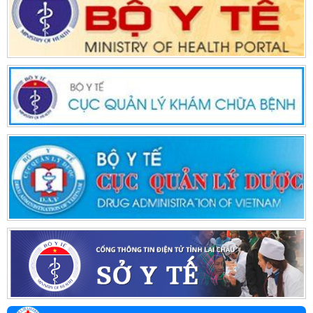
Hướng dẫn chẩn đoán điều trị Covi-19 ở Trẻ em của Bộ Y tế
2855/QĐ-BYT
Quyết định công bố thủ tục hành chính thay thế trong khám
chữa bệnh quy định tại Nghị định 109/2016/NĐ-CP
2760/QĐ-BYT
Hướng dẫn chẩn đoán điều trị sốt rét Dengue của Bộ Y tế
355/QĐ-BYT
Bộ Y tế ban hành Quyết định số 355/QĐ-BYT về phê duyệt
danh mục tạm thời thuốc, hóa chất, vật tư y tế tiêu hao
2885/QĐ-BYT
Quyết định ban hành tài liệu hướng dẫn truyền thông trực
tiếp về chăm sóc sức khỏe sinh sản vị thành niên