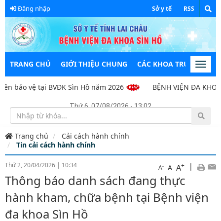
Đăng nhập
Sở y tế
RSS
TRANG CHỦ
GIỚI THIỆU CHUNG
CÁC KHOA TRỰC THUỘC
Toggl
navig
ên bảo vệ tại BVĐK Sìn Hồ năm 2026
BỆNH VIỆN ĐA KHOA S
Thứ 6, 07/08/2026 - 13:02
Trang chủ
Cải cách hành chính
Tin cải cách hành chính
Thứ 2, 20/04/2026
|
10:34
+
|
A
-
A
A
Thông báo danh sách đang thực
hành kham, chữa bệnh tại Bệnh viện
đa khoa Sìn Hồ