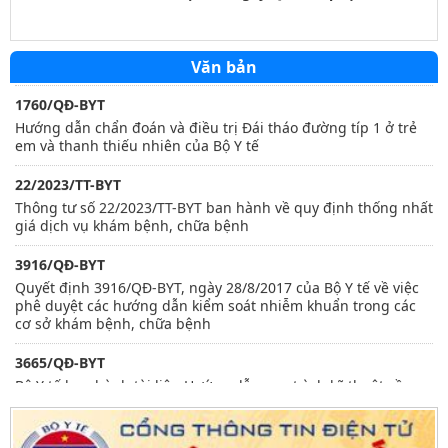
Nghị quyết số 80/NQ-HĐND, ngày 09/12/2024 của Hội đồng
nhân dân tỉnh Lai Châu về việc Quy định giá dịch vụ khám
bệnh, chữa bệnh tại các cơ sở khám bệnh, chữa bệnh của
Nhà nước thuộc tỉnh Lai Châu quản lý
Văn bản
1760/QĐ-BYT
Hướng dẫn chẩn đoán và điều trị Đái tháo đường típ 1 ở trẻ
em và thanh thiếu nhiên của Bộ Y tế
22/2023/TT-BYT
Thông tư số 22/2023/TT-BYT ban hành về quy định thống nhất
giá dịch vụ khám bệnh, chữa bệnh
3916/QĐ-BYT
Quyết định 3916/QĐ-BYT, ngày 28/8/2017 của Bộ Y tế về việc
phê duyệt các hướng dẫn kiểm soát nhiễm khuẩn trong các
cơ sở khám bệnh, chữa bệnh
3665/QĐ-BYT
Bộ Y tế ban hành tài liệu Hướng dẫn quy trình kỹ thuật về
Phục hồi chức năng
2959/QĐ-BYT