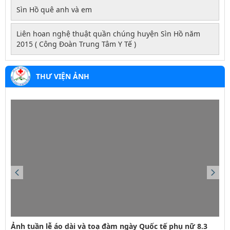
Sìn Hồ quê anh và em
Liên hoan nghệ thuật quần chúng huyện Sìn Hồ năm
2015 ( Công Đoàn Trung Tâm Y Tế )
THƯ VIỆN ẢNH
423/QĐ-BVHTTDL
Quy định quy tắc ứng xử văn hoá trên môi trường số
21/2021/TT-BYT
Thông tư số 21/2021/TT-BYT quy định về hoạt động điều
dưỡng trong bệnh viện
80/NQ-HĐND
Ảnh tuần lễ áo dài và toạ đàm ngày Quốc tế phụ nữ 8.3