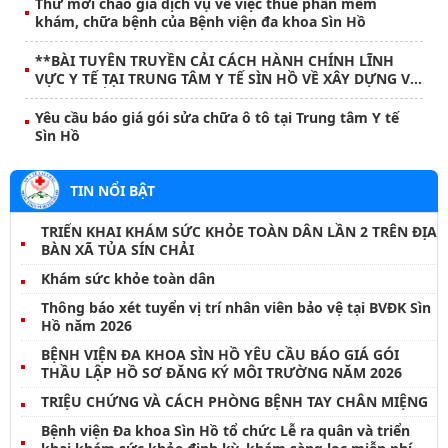
Thư mời chào giá dịch vụ về việc thuê phần mềm
khám, chữa bệnh của Bệnh viện đa khoa Sìn Hồ
**BÀI TUYÊN TRUYỀN CẢI CÁCH HÀNH CHÍNH LĨNH
VỰC Y TẾ TẠI TRUNG TÂM Y TẾ SÌN HỒ VỀ XÂY DỰNG VÀ
PHÁT TRIỂN CHÍNH QUYỀN ĐIỆN TỬ – CHÍNH QUYỀN
SỐ**
Yêu cầu báo giá gói sửa chữa ô tô tại Trung tâm Y tế
Sìn Hồ
TIN NỔI BẬT
TRIỂN KHAI KHÁM SỨC KHỎE TOÀN DÂN LẦN 2 TRÊN ĐỊA
BÀN XÃ TỦA SÍN CHẢI
Khám sức khỏe toàn dân
Thông báo xét tuyển vị trí nhân viên bảo vệ tại BVĐK Sìn
Hồ năm 2026
BỆNH VIỆN ĐA KHOA SÌN HỒ YÊU CẦU BÁO GIÁ GÓI
THẦU LẬP HỒ SƠ ĐĂNG KÝ MÔI TRƯỜNG NĂM 2026
TRIỆU CHỨNG VÀ CÁCH PHÒNG BỆNH TAY CHÂN MIỆNG
Bệnh viện Đa khoa Sìn Hồ tổ chức Lễ ra quân và triển