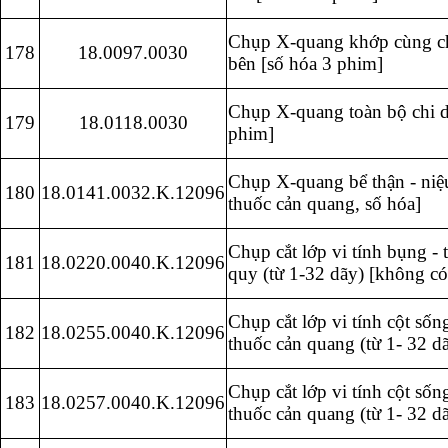
Chụp X-quang khớp cùng ch
178
18.0097.0030
bên [số hóa 3 phim]
Chụp X-quang toàn bộ chi d
179
18.0118.0030
phim]
Chụp X-quang bể thận - niệ
180
18.0141.0032.K.12096
thuốc cản quang, số hóa]
Chụp cắt lớp vi tính bụng -
181
18.0220.0040.K.12096
quy (từ 1-32 dãy) [không có
Chụp cắt lớp vi tính cột số
182
18.0255.0040.K.12096
thuốc cản quang (từ 1- 32 d
Chụp cắt lớp vi tính cột số
183
18.0257.0040.K.12096
thuốc cản quang (từ 1- 32 d