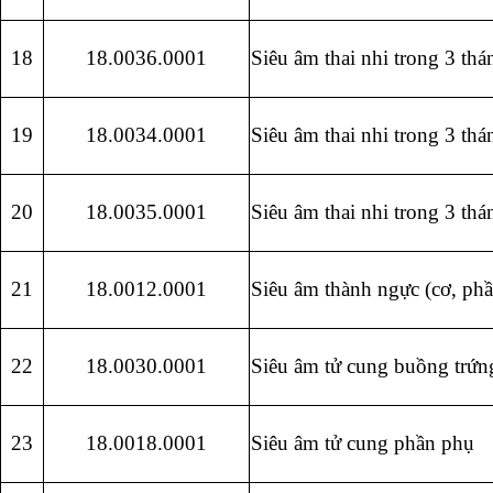
18
18.0036.0001
Siêu âm thai nhi trong 3 thá
19
18.0034.0001
Siêu âm thai nhi trong 3 thá
20
18.0035.0001
Siêu âm thai nhi trong 3 thá
21
18.0012.0001
Siêu âm thành ngực (cơ, ph
22
18.0030.0001
Siêu âm tử cung buồng trứ
23
18.0018.0001
Siêu âm tử cung phần phụ