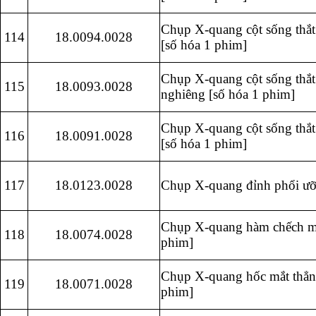
Chụp X-quang cột sống thắt
114
18.0094.0028
[số hóa 1 phim]
Chụp X-quang cột sống thắt
115
18.0093.0028
nghiêng [số hóa 1 phim]
Chụp X-quang cột sống thắt
116
18.0091.0028
[số hóa 1 phim]
117
18.0123.0028
Chụp X-quang đỉnh phổi ưỡ
Chụp X-quang hàm chếch mộ
118
18.0074.0028
phim]
Chụp X-quang hốc mắt thẳn
119
18.0071.0028
phim]