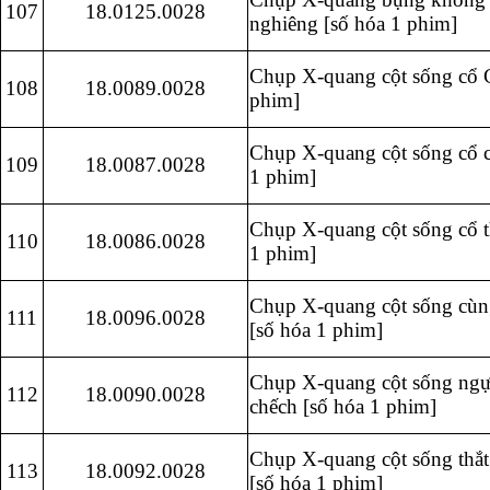
107
18.0125.0028
nghiêng [số hóa 1 phim]
Chụp X-quang cột sống cổ 
108
18.0089.0028
phim]
Chụp X-quang cột sống cổ c
109
18.0087.0028
1 phim]
Chụp X-quang cột sống cổ t
110
18.0086.0028
1 phim]
Chụp X-quang cột sống cùn
111
18.0096.0028
[số hóa 1 phim]
Chụp X-quang cột sống ngự
112
18.0090.0028
chếch [số hóa 1 phim]
Chụp X-quang cột sống thắt
113
18.0092.0028
[số hóa 1 phim]