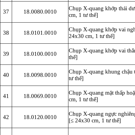
Chụp X-quang khớp thái d
37
18.0080.0010
cm, 1 tư thế]
Chụp X-quang khớp vai ngh
38
18.0101.0010
24x30 cm, 1 tư thế]
Chụp X-quang khớp vai thẳ
39
18.0100.0010
thế]
Chụp X-quang khung chậu t
40
18.0098.0010
tư thế]
Chụp X-quang mặt thấp hoặ
41
18.0069.0010
cm, 1 tư thế]
Chụp X-quang ngực nghiêng
42
18.0120.0010
[≤ 24x30 cm, 1 tư thế]