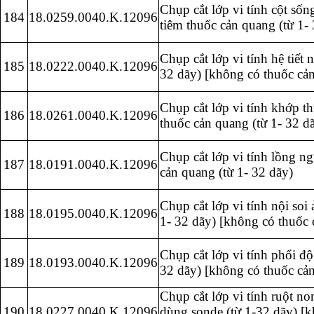
Chụp cắt lớp vi tính cột sốn
184
18.0259.0040.K.12096
tiêm thuốc cản quang (từ 1-
Chụp cắt lớp vi tính hệ tiết 
185
18.0222.0040.K.12096
32 dãy) [không có thuốc cả
Chụp cắt lớp vi tính khớp 
186
18.0261.0040.K.12096
thuốc cản quang (từ 1- 32 d
Chụp cắt lớp vi tính lồng n
187
18.0191.0040.K.12096
cản quang (từ 1- 32 dãy)
Chụp cắt lớp vi tính nội soi
188
18.0195.0040.K.12096
1- 32 dãy) [không có thuốc
Chụp cắt lớp vi tính phổi độ
189
18.0193.0040.K.12096
32 dãy) [không có thuốc cả
Chụp cắt lớp vi tính ruột no
190
18.0227.0040.K.12096
dùng sonde (từ 1-32 dãy) [