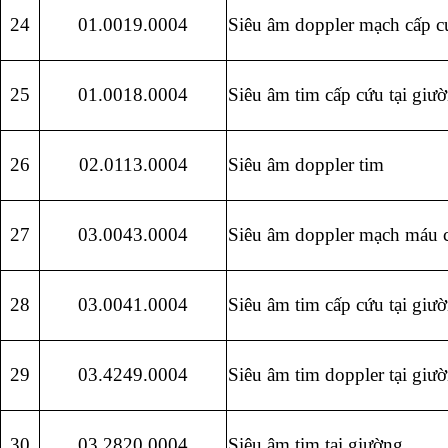
24
01.0019.0004
Siêu âm doppler mạch cấp c
25
01.0018.0004
Siêu âm tim cấp cứu tại giư
26
02.0113.0004
Siêu âm doppler tim
27
03.0043.0004
Siêu âm doppler mạch máu 
28
03.0041.0004
Siêu âm tim cấp cứu tại giư
29
03.4249.0004
Siêu âm tim doppler tại giươ
30
03.2820.0004
Siêu âm tim tại giường