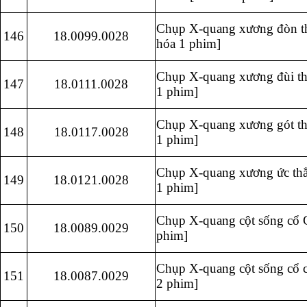
Chụp X-quang xương đòn th
146
18.0099.0028
hóa 1 phim]
Chụp X-quang xương đùi th
147
18.0111.0028
1 phim]
Chụp X-quang xương gót th
148
18.0117.0028
1 phim]
Chụp X-quang xương ức thẳ
149
18.0121.0028
1 phim]
Chụp X-quang cột sống cổ 
150
18.0089.0029
phim]
Chụp X-quang cột sống cổ c
151
18.0087.0029
2 phim]