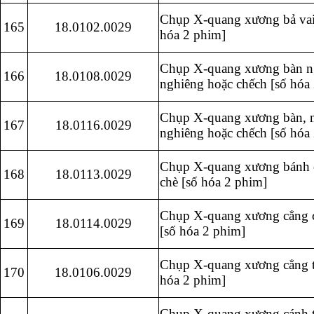
Chụp X-quang xương bả vai
165
18.0102.0029
hóa 2 phim]
Chụp X-quang xương bàn ng
166
18.0108.0029
nghiêng hoặc chếch [số hóa
Chụp X-quang xương bàn, n
167
18.0116.0029
nghiêng hoặc chếch [số hóa
Chụp X-quang xương bánh c
168
18.0113.0029
chè [số hóa 2 phim]
Chụp X-quang xương cẳng c
169
18.0114.0029
[số hóa 2 phim]
Chụp X-quang xương cẳng t
170
18.0106.0029
hóa 2 phim]
Chụp X-quang xương cánh t