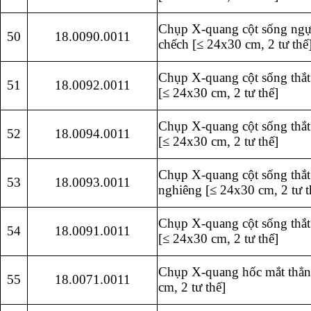
Chụp X-quang cột sống ngự
50
18.0090.0011
chếch [≤ 24x30 cm, 2 tư thế
Chụp X-quang cột sống thắt
51
18.0092.0011
[≤ 24x30 cm, 2 tư thế]
Chụp X-quang cột sống thắt
52
18.0094.0011
[≤ 24x30 cm, 2 tư thế]
Chụp X-quang cột sống thắt
53
18.0093.0011
nghiêng [≤ 24x30 cm, 2 tư t
Chụp X-quang cột sống thắt
54
18.0091.0011
[≤ 24x30 cm, 2 tư thế]
Chụp X-quang hốc mắt thẳn
55
18.0071.0011
cm, 2 tư thế]