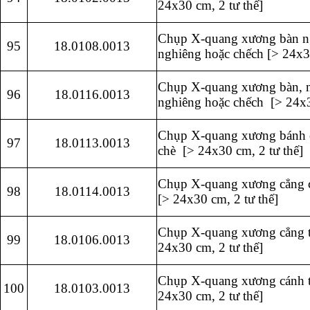
24x30 cm, 2 tư thế]
Chụp X-quang xương bàn ng
95
18.0108.0013
nghiêng hoặc chếch [> 24x30
Chụp X-quang xương bàn, n
96
18.0116.0013
nghiêng hoặc chếch [> 24x3
Chụp X-quang xương bánh c
97
18.0113.0013
chè [> 24x30 cm, 2 tư thế]
Chụp X-quang xương cẳng 
98
18.0114.0013
[> 24x30 cm, 2 tư thế]
Chụp X-quang xương cẳng t
99
18.0106.0013
24x30 cm, 2 tư thế]
Chụp X-quang xương cánh t
100
18.0103.0013
24x30 cm, 2 tư thế]