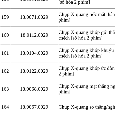
[số hóa 2 phim]
Chụp X-quang hốc mắt thẳn
159
18.0071.0029
phim]
Chụp X-quang khớp gối thẳ
160
18.0112.0029
chếch [số hóa 2 phim]
Chụp X-quang khớp khuỷu t
161
18.0104.0029
chếch [số hóa 2 phim]
Chụp X-quang khớp ức đòn 
162
18.0122.0029
2 phim]
Chụp X-quang mặt thẳng ng
163
18.0068.0029
phim]
164
18.0067.0029
Chụp X-quang sọ thẳng/ngh