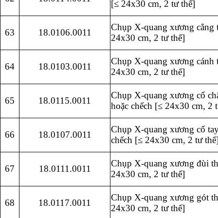
[≤ 24x30 cm, 2 tư thế]
Chụp X-quang xương cẳng t
63
18.0106.0011
24x30 cm, 2 tư thế]
Chụp X-quang xương cánh t
64
18.0103.0011
24x30 cm, 2 tư thế]
Chụp X-quang xương cổ châ
65
18.0115.0011
hoặc chếch [≤ 24x30 cm, 2 t
Chụp X-quang xương cổ tay
66
18.0107.0011
chếch [≤ 24x30 cm, 2 tư thế
Chụp X-quang xương đùi th
67
18.0111.0011
24x30 cm, 2 tư thế]
Chụp X-quang xương gót th
68
18.0117.0011
24x30 cm, 2 tư thế]