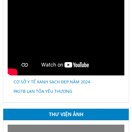
CƠ SỞ Y TẾ XANH SẠCH ĐẸP NĂM 2024
PASTB LAN TỎA YÊU THƯƠNG
THƯ VIỆN ẢNH