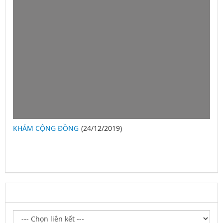
KHÁM CỘNG ĐỒNG
(24/12/2019)
2
LIÊN KẾT WEBSITE