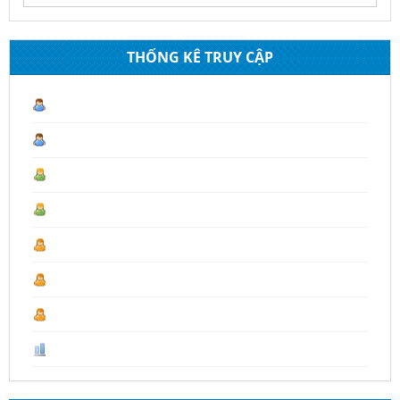
THỐNG KÊ TRUY CẬP
Lượt truy cập hiện tại :
2
Hôm nay :
29
Hôm qua :
93
Tháng 08 :
1.222
Tháng trước :
4.430
Năm 2026 :
18.231
Last Year :
19.667
Tổng số :
107.499