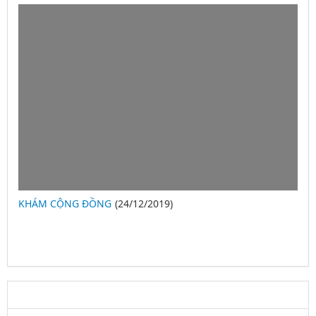
KHÁM CỘNG ĐỒNG
(24/12/2019)
2
LIÊN KẾT WEBSITE