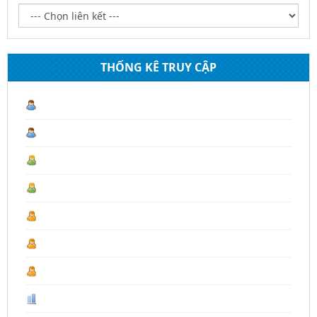
THỐNG KÊ TRUY CẬP
Lượt truy cập hiện tại :
1
Hôm nay :
16
Hôm qua :
254
Tháng 08 :
1.116
Tháng trước :
4.430
Năm 2026 :
18.125
Last Year :
19.667
Tổng số :
107.393