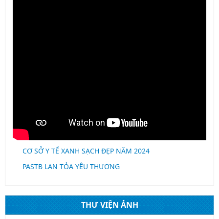
CƠ SỞ Y TẾ XANH SẠCH ĐẸP NĂM 2024
PASTB LAN TỎA YÊU THƯƠNG
THƯ VIỆN ẢNH