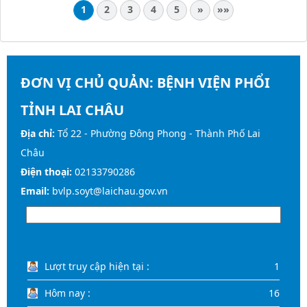
1
2
3
4
5
»
»»
ĐƠN VỊ CHỦ QUẢN:
BỆNH VIỆN PHỔI
TỈNH LAI CHÂU
Địa chỉ:
Tổ 22 - Phường Đông Phong - Thành Phố Lai
Châu
Điện thoại:
02133790286
Email:
bvlp.soyt@laichau.gov.vn
Lượt truy cập hiện tại :
1
Hôm nay :
16