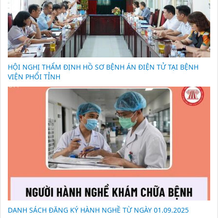
HỘI NGHỊ THẨM ĐỊNH HỒ SƠ BỆNH ÁN ĐIỆN TỬ TẠI BỆNH
VIỆN PHỔI TỈNH
DANH SÁCH ĐĂNG KÝ HÀNH NGHỀ TỪ NGÀY 01.09.2025