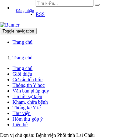
Đăng nhập
RSS
Toggle navigation
Trang chủ
Trang chủ
Trang chủ
Giới thiệu
Cơ cấu tổ chức
Thông tin Y học
Văn bản pháp quy
Tin tức sự kiện
Khám, chữa bệnh
Thống kê Y tế
Thư viện
Hòm thư góp ý
Liên hệ
Đơn vị chủ quản:
Bệnh viện Phổi tỉnh Lai Châu