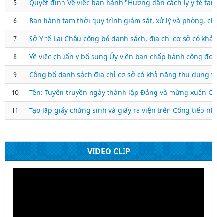
5
Quyết định Về việc ban hành "Hướng dẫn cách ly y tế tại
6
Ban hành tạm thời quy trình giám sát, xử lý và phòng, 
7
Sở Y tế Lai Châu công bố danh sách, địa chỉ cơ sở có khả
8
Về việc chuẩn y bổ sung Ủy viên ban chấp hành công đoàn
9
Công bố danh sách địa chỉ cơ sở có khả năng thu dung và 
10
Tên: Tuyên truyền ngày thành lập Đảng và mừng xuân Ca
11
Tạo lập giấy chứng sinh và giấy ra viện trên Cổng tiếp nh
VIDEO CLIP