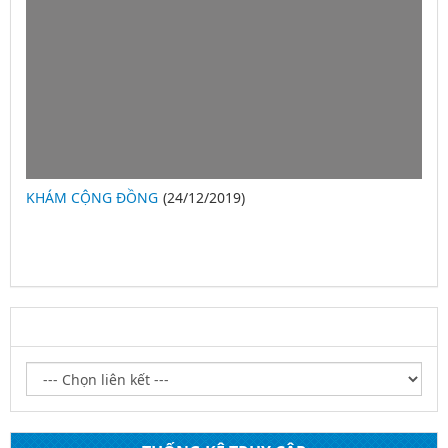
KHÁM CỘNG ĐỒNG
(24/12/2019)
2
LIÊN KẾT WEBSITE