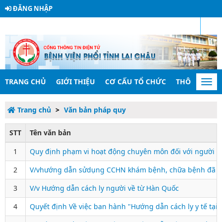
ĐĂNG NHẬP
RSS
TRANG CHỦ
GIỚI THIỆU
CƠ CẤU TỔ CHỨC
THÔNG TIN 
Togg
navi
Trang chủ
Văn bản pháp quy
STT
Tên văn bản
1
Quy định phạm vi hoạt động chuyên môn đối với người 
2
V/vhướng dẫn sửdụng CCHN khám bệnh, chữa bệnh đã đư
3
V/v Hướng dẫn cách ly người về từ Hàn Quốc
4
Quyết định Về việc ban hành "Hướng dẫn cách ly y tế tại