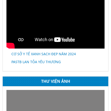
CƠ SỞ Y TẾ XANH SẠCH ĐẸP NĂM 2024
PASTB LAN TỎA YÊU THƯƠNG
THƯ VIỆN ẢNH