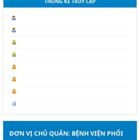
THỐNG KÊ TRUY CẬP
Lượt truy cập hiện tại :
1
Hôm nay :
10
Hôm qua :
93
Tháng 08 :
1.203
Tháng trước :
4.430
Năm 2026 :
18.212
Last Year :
19.667
Tổng số :
107.480
ĐƠN VỊ CHỦ QUẢN:
BỆNH VIỆN PHỔI