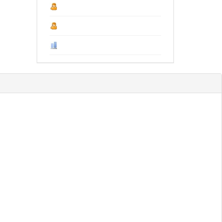
Năm 2026 :
18.150
Last Year :
19.667
Tổng số :
107.418