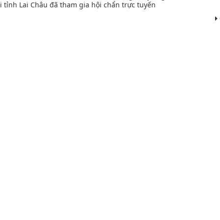
i tỉnh Lai Châu đã tham gia hội chẩn trực tuyến
đoán hình ảnh - Xét nghiệm
BHXH
Hoạt động quản lý chất lượng
Danh mục kỹ thuật b
 Hồi sức cấp cứu
BV Phổi Trung Ương
Hoạt động đào tạo chỉ đạo tuyến
Đăng ký khám, chữa
Văn bản Bệnh viên
Thông báo mới
Hỏi đáp tư vấn sức 
hiễm khuẩn - Điều dưỡng