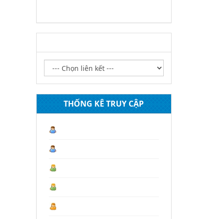
LIÊN KẾT WEBSITE
THỐNG KÊ TRUY CẬP
Lượt truy cập hiện tại :
1
Hôm nay :
41
Hôm qua :
254
Tháng 08 :
1.141
Tháng trước :
4.430