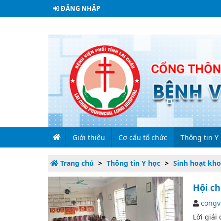
ĐĂNG NHẬP
Giới thiệu
Cơ cấu tổ chức
Thông tin Y
Trang chủ
Thông tin Y học
Sinh hoạt kho
Giới thiệu chung
Lãnh đạo qua các thời kỳ
Đề tài nghiên
Hội c
Quá trình hình thành và phát triển
Lãnh đạo bệnh viện
Sinh hoạt kho
congv
Lời giải
Sơ đồ bệnh viện
Các phòng chức năng
Phòng Tổ chức - H