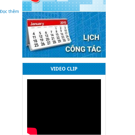
Đọc thêm
ênh viện
 bệnh
khỏe
VIDEO CLIP