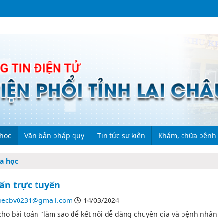
 học
Văn bản pháp quy
Tin tức sự kiện
Khám, chữa bệnh
a học
 cứu khoa học
Đề tài 1
Bộ Y tế
Hoạt động chi bộ
Danh mục dược
hẩn trực tuyến
a học
Đề tài 2
Sở Y tế
Hoạt động đoàn thể
Quy trình khám, chữ
iecbv0231@gmail.com
14/03/2024
 cho bài toán "làm sao để kết nối dễ dàng chuyên gia và bệnh nhâ
ành chính
Thông tư
Công tác xã hội
Giá dịch vụ khám, c