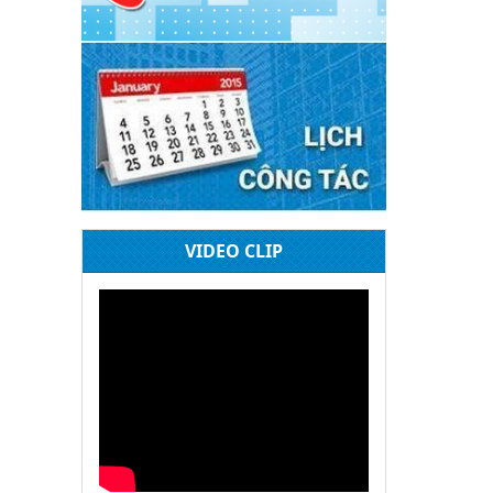
ênh viện
 bệnh
khỏe
VIDEO CLIP