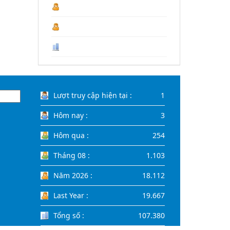
Năm 2026 :
18.112
Last Year :
19.667
Tổng số :
107.380
Lượt truy cập hiện tại :
1
Hôm nay :
3
Hôm qua :
254
Tháng 08 :
1.103
Năm 2026 :
18.112
Last Year :
19.667
Tổng số :
107.380