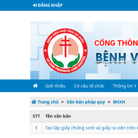
ĐĂNG NHẬP
Giới thiệu
Cơ cấu tổ chức
Thông tin Y
Trang chủ
Văn bản pháp quy
BHXH
Giới thiệu chung
Lãnh đạo qua các thời kỳ
Đề tài nghiên
STT
Tên văn bản
Quá trình hình thành và phát triển
Lãnh đạo bệnh viện
Sinh hoạt kho
1
Tạo lập giấy chứng sinh và giấy ra viện trên
Sơ đồ bệnh viện
Các phòng chức năng
Phòng Tổ chức - H