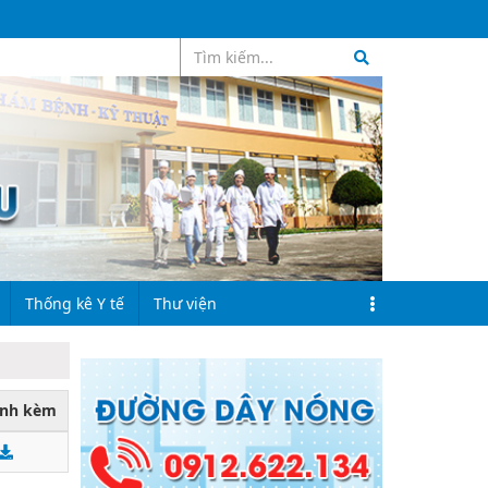
RSS
Thống kê Y tế
Thư viện
Đinh hướng quy hoạch
Thư viện ảnh
đính kèm
a bệnh
Chỉ tiêu kế hoạch
Thư viện Video
hữa bệnh
Kết quả thực hiện