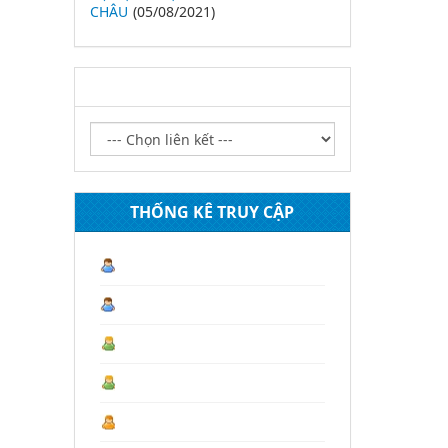
CHÂU
(05/08/2021)
LIÊN KẾT WEBSITE
THỐNG KÊ TRUY CẬP
Lượt truy cập hiện tại :
1
Hôm nay :
3
Hôm qua :
254
Tháng 08 :
1.103
Tháng trước :
4.430