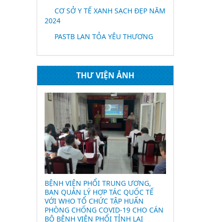
CƠ SỞ Y TẾ XANH SẠCH ĐẸP NĂM
2024
PASTB LAN TỎA YÊU THƯƠNG
THƯ VIỆN ẢNH
O HỖ TRỢ
BỆNH VIỆN PHỔI TRUNG ƯƠNG,
Hưởng ứng lời
NG DỊCH
BAN QUẢN LÝ HỢP TÁC QUỐC TẾ
chống dịch Co
Ố HỒ CHÍ
VỚI WHO TỔ CHỨC TẬP HUẤN
PHÒNG CHỐNG COVID-19 CHO CÁN
BỘ BỆNH VIỆN PHỔI TỈNH LAI