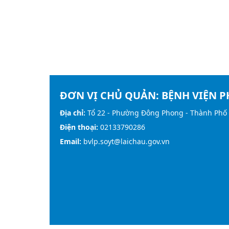
ĐƠN VỊ CHỦ QUẢN:
BỆNH VIỆN P
Địa chỉ:
Tổ 22 - Phường Đông Phong - Thành Phố 
Điện thoại:
02133790286
Email:
bvlp.soyt@laichau.gov.vn